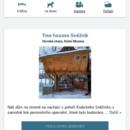
4 lůžka
na dotaz
Kamera
Počasí
Tree houses Sněžník
Horská chata,
Dolní Morava
Náš dům na stromě se nachází v pohoří Kralického Sněžníku v
samotné linii pevnostního opevnění, které bylo budováno
…
Další »
Více o tomto ubytování