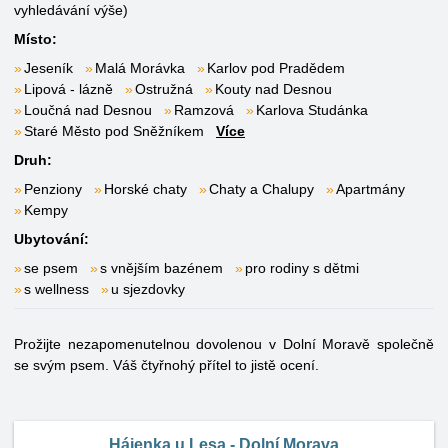
vyhledávání výše)
Místo:
Jeseník
Malá Morávka
Karlov pod Pradědem
Lipová - lázně
Ostružná
Kouty nad Desnou
Loučná nad Desnou
Ramzová
Karlova Studánka
Staré Město pod Sněžníkem
Více
Druh:
Penziony
Horské chaty
Chaty a Chalupy
Apartmány
Kempy
Ubytování:
se psem
s vnějším bazénem
pro rodiny s dětmi
s wellness
u sjezdovky
Prožijte nezapomenutelnou dovolenou v Dolní Moravě společně
se svým psem. Váš čtyřnohý přítel to jistě ocení.
Hájenka u Lesa - Dolní Morava