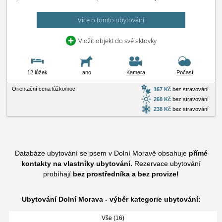
Více o tomto ubytování
Vložit objekt do své aktovky
12 lůžek
ano
Kamera
Počasí
Orientační cena lůžko/noc:
167 Kč
bez stravování
268 Kč
bez stravování
238 Kč
bez stravování
Databáze ubytování se psem v Dolní Moravě obsahuje
přímé
kontakty na vlastníky ubytování.
Rezervace ubytování
probíhají
bez prostředníka a bez provize!
Ubytování Dolní Morava - výběr kategorie ubytování:
Vše (16)