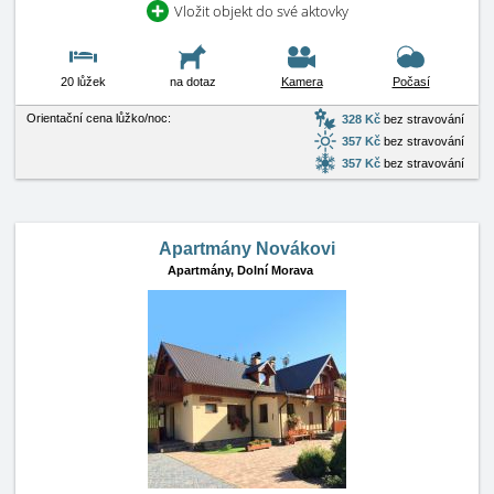
Vložit objekt do své aktovky
20 lůžek
na dotaz
Kamera
Počasí
Orientační cena lůžko/noc:
328 Kč
bez stravování
357 Kč
bez stravování
357 Kč
bez stravování
Apartmány Novákovi
Apartmány,
Dolní Morava