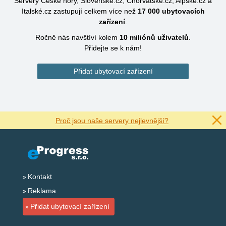
Servery České hory, Slovenské.cz, Chorvatské.cz, Alpské.cz a
Italské.cz zastupují celkem více než
17 000
ubytovacích
zařízení
.
Ročně nás navštíví kolem
10 miliónů
uživatelů
.
Přidejte se k nám!
Přidat ubytovací zařízení
Proč jsou naše servery nejlevnější?
Kontakt
Reklama
Přidat ubytovací zařízení