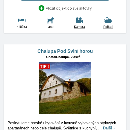
Vložit objekt do své aktovky
4 lůžka
ano
Kamera
Počasí
Chalupa Pod Sviní horou
Chata/Chalupa,
Vlaské
TIP !
Poskytujeme horské ubytování v luxusně vybavených stylových
apartmánech nebo celé chalupě. Světnice s kuchyní,
…
Další »