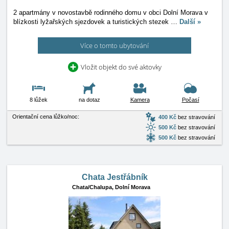
2 apartmány v novostavbě rodinného domu v obci Dolní Morava v
blízkosti lyžařských sjezdovek a turistických stezek
…
Další »
Více o tomto ubytování
Vložit objekt do své aktovky
8 lůžek
na dotaz
Kamera
Počasí
Orientační cena lůžko/noc:
400 Kč
bez stravování
500 Kč
bez stravování
500 Kč
bez stravování
Chata Jestřábník
Chata/Chalupa,
Dolní Morava