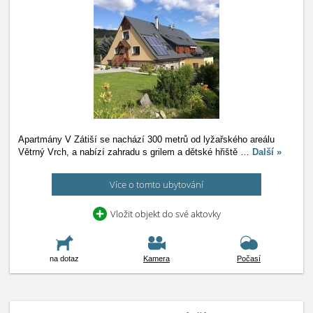
Apartmány V Zátiší se nachází 300 metrů od lyžařského areálu
Větrný Vrch, a nabízí zahradu s grilem a dětské hřiště
…
Další »
Více o tomto ubytování
Vložit objekt do své aktovky
na dotaz
Kamera
Počasí