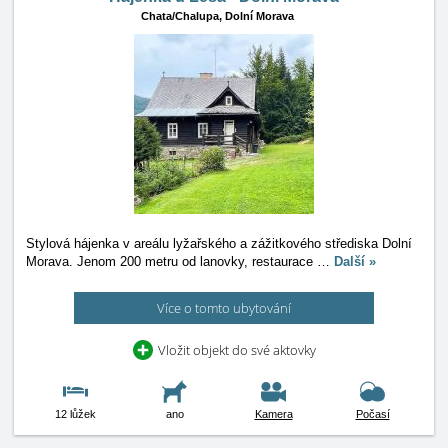
Chata/Chalupa,
Dolní Morava
Stylová hájenka v areálu lyžařského a zážitkového střediska Dolní
Morava. Jenom 200 metru od lanovky, restaurace
…
Další »
Více o tomto ubytování
Vložit objekt do své aktovky
12 lůžek
ano
Kamera
Počasí