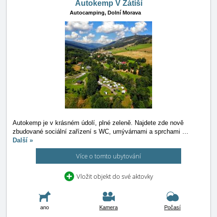
Autokemp V Zátiší
Autocamping,
Dolní Morava
Autokemp je v krásném údolí, plné zeleně. Najdete zde nově
zbudované sociální zařízení s WC, umývárnami a sprchami
…
Další »
Více o tomto ubytování
Vložit objekt do své aktovky
ano
Kamera
Počasí