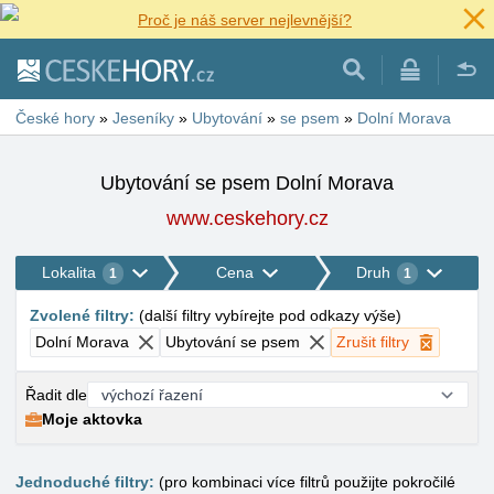
Proč je náš server nejlevnější?
České hory
»
Jeseníky
»
Ubytování
»
se psem
»
Dolní Morava
Ubytování se psem Dolní Morava
www.ceskehory.cz
Lokalita
Cena
Druh
1
1
Zvolené filtry
:
(
další filtry vybírejte pod odkazy výše
)
Dolní Morava
Ubytování se psem
Zrušit filtry
Řadit dle
Moje aktovka
Jednoduché filtry:
(pro kombinaci více filtrů použijte pokročilé