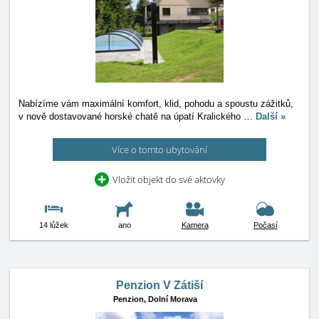
Nabízíme vám maximální komfort, klid, pohodu a spoustu zážitků,
v nově dostavované horské chatě na úpatí Kralického
…
Další »
Více o tomto ubytování
Vložit objekt do své aktovky
14 lůžek
ano
Kamera
Počasí
Penzion V Zátiší
Penzion,
Dolní Morava