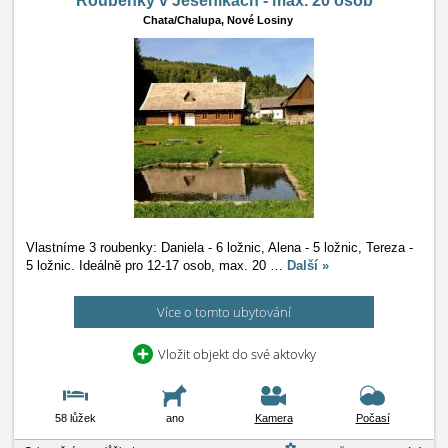
Roubenky v Jeseníkách - max. 20 osob
Chata/Chalupa,
Nové Losiny
Vlastníme 3 roubenky: Daniela - 6 ložnic, Alena - 5 ložnic, Tereza -
5 ložnic. Ideálně pro 12-17 osob, max. 20
…
Další »
Více o tomto ubytování
Vložit objekt do své aktovky
58 lůžek
ano
Kamera
Počasí