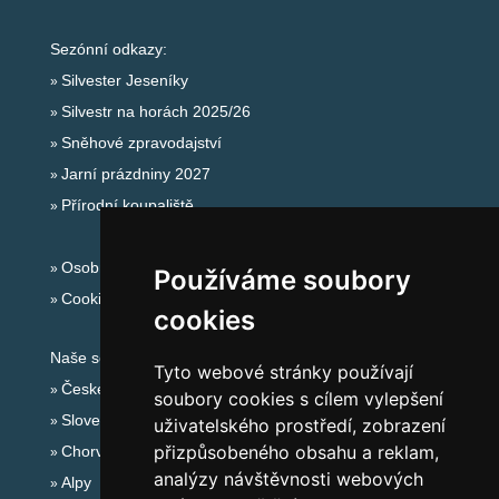
Sezónní odkazy:
Silvester Jeseníky
Silvestr na horách 2025/26
Sněhové zpravodajství
Jarní prázdniny 2027
Přírodní koupaliště
Osobní údaje
Používáme soubory
Cookies
cookies
Naše servery:
Tyto webové stránky používají
České hory
soubory cookies s cílem vylepšení
Slovenské hory
uživatelského prostředí, zobrazení
přizpůsobeného obsahu a reklam,
Chorvatsko
analýzy návštěvnosti webových
Alpy