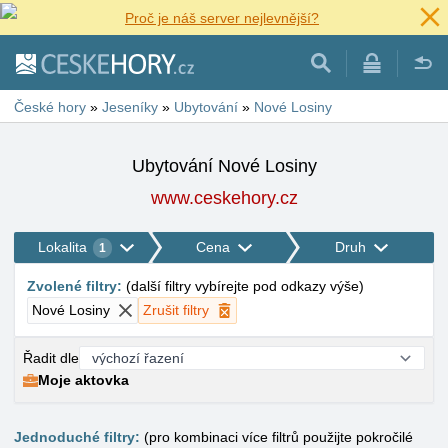
Proč je náš server nejlevnější?
České hory
»
Jeseníky
»
Ubytování
»
Nové Losiny
Ubytování Nové Losiny
www.ceskehory.cz
Lokalita
Cena
Druh
1
Zvolené filtry
:
(
další filtry vybírejte pod odkazy výše
)
Nové Losiny
Zrušit filtry
Řadit dle
Moje aktovka
Jednoduché filtry:
(pro kombinaci více filtrů použijte pokročilé