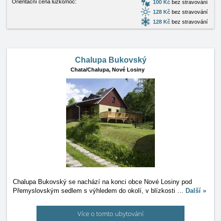
Orientační cena lůžko/noc:
100 Kč
bez stravování
128 Kč
bez stravování
128 Kč
bez stravování
Chalupa Bukovský
Chata/Chalupa,
Nové Losiny
Chalupa Bukovský se nachází na konci obce Nové Losiny pod
Přemyslovským sedlem s výhledem do okolí, v blízkosti
…
Další »
Více o tomto ubytování