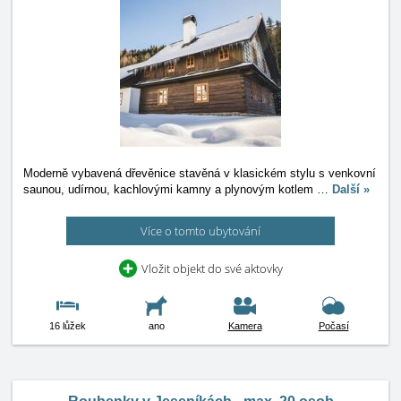
Moderně vybavená dřevěnice stavěná v klasickém stylu s venkovní
saunou, udírnou, kachlovými kamny a plynovým kotlem
…
Další »
Více o tomto ubytování
Vložit objekt do své aktovky
16 lůžek
ano
Kamera
Počasí