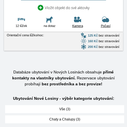
Vložit objekt do své aktovky
12 lůžek
na dotaz
Kamera
Počasí
Orientační cena lůžko/noc:
125 Kč
bez stravování
160 Kč
bez stravování
200 Kč
bez stravování
Databáze ubytování v Nových Losinách obsahuje
přímé
kontakty na vlastníky ubytování.
Rezervace ubytování
probíhají
bez prostředníka a bez provize!
Ubytování Nové Losiny - výběr kategorie ubytování:
Vše (3)
Chaty a Chalupy (3)