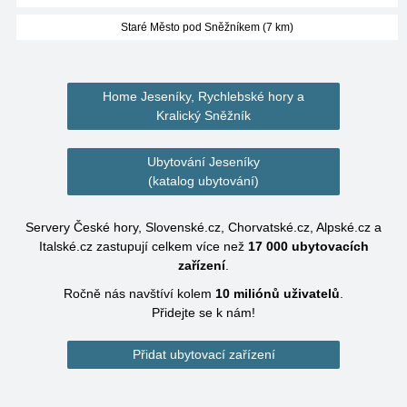
Staré Město pod Sněžníkem (7 km)
Home Jeseníky, Rychlebské hory a
Kralický Sněžník
Ubytování Jeseníky
(katalog ubytování)
Servery České hory, Slovenské.cz, Chorvatské.cz, Alpské.cz a
Italské.cz zastupují celkem více než
17 000
ubytovacích
zařízení
.
Ročně nás navštíví kolem
10 miliónů
uživatelů
.
Přidejte se k nám!
Přidat ubytovací zařízení