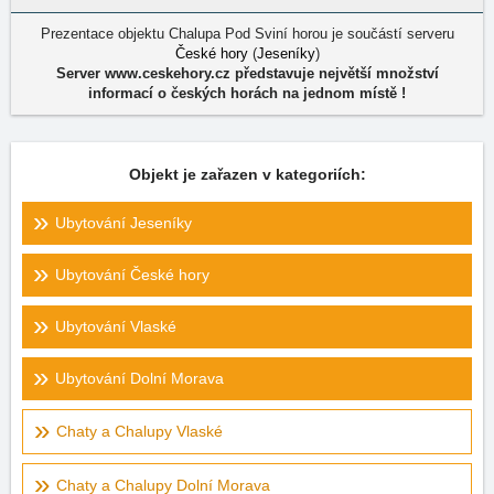
Prezentace objektu Chalupa Pod Sviní horou je součástí serveru
České hory
(
Jeseníky
)
Server www.ceskehory.cz představuje největší množství
informací o českých horách na jednom místě !
Objekt je zařazen v kategoriích:
Ubytování Jeseníky
Ubytování České hory
Ubytování Vlaské
Ubytování Dolní Morava
Chaty a Chalupy Vlaské
Chaty a Chalupy Dolní Morava