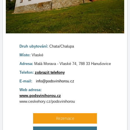
Druh ubytování:
Chata/Chalupa
Místo:
Vlaské
Adresa:
Malá Morava - Vlaské 74, 788 33 Hanušovice
Telefon:
zobrazit telefony
E-mail:
info@podsvinihorou.cz
Web adresa:
www.podsvinihorou.cz
www.ceskehory.cz/podsvinihorou
Rezervace