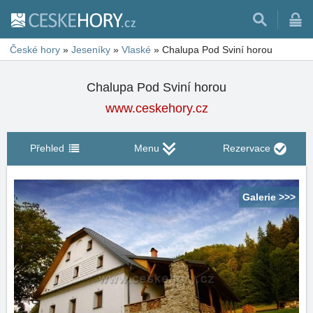
České hory
»
Jeseníky
»
Vlaské
»
Chalupa Pod Sviní horou
Chalupa Pod Sviní horou
www.ceskehory.cz
Přehled
Menu
Rezervace
Galerie >>>