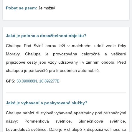
Pobyt se psem:
Je možný
Jaká je poloha a dosažitelnost objektu?
Chalupa Pod Sviní horou leží v malebném udolí vedle řeky
Moravy. Chalupa je provozována celoročně a veškeré
příjezdové cesty jsou vždy udržovány i v zimním období. Před
chalupou je parkoviště pro 5 osobních automobilů.
GPS:
50.090088N, 16.892277E
Jaké je vybavení a poskytované služby?
Chalupa nabízí tři stylově vybavené apartmány pod příznačnými
názvy: Pomněnková světnice, Slunečnicová světnice,
Levandulová světnice. Dále je v chalupě k dispozici wellness se