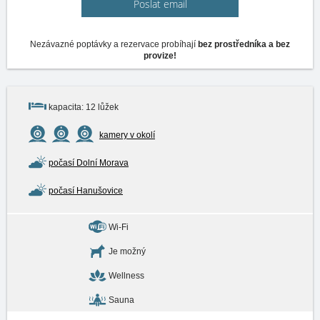
Poslat email
Nezávazné poptávky a rezervace probíhají
bez prostředníka a bez
provize!
kapacita: 12 lůžek
kamery v okolí
počasí Dolní Morava
počasí Hanušovice
Wi-Fi
Je možný
Wellness
Sauna