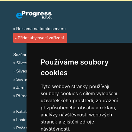
Reklama na tomto serveru
Přidat ubytovací zařízení
Sezónní odkazy:
Používáme soubory
Silvester Jeseníky
cookies
Silvestr na horách 2025/26
Sněhové zpravodajství
Tyto webové stránky používají
Jarní prázdniny 2027
soubory cookies s cílem vylepšení
Přírodní koupaliště
uživatelského prostředí, zobrazení
přizpůsobeného obsahu a reklam,
Katalog ubytování Jeseníky
analýzy návštěvnosti webových
Lastminute Jeseníky
stránek a zjištění zdroje
Počasí na horách
návštěvnosti.