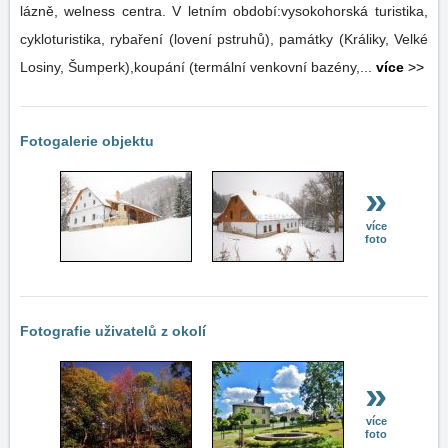
lázně, welness centra. V letním období:vysokohorská turistika,
cykloturistika, rybaření (lovení pstruhů), památky (Králiky, Velké
Losiny, Šumperk),koupání (termální venkovní bazény,...
více
>>
Fotogalerie objektu
»
více
foto
Fotografie uživatelů z okolí
»
více
foto