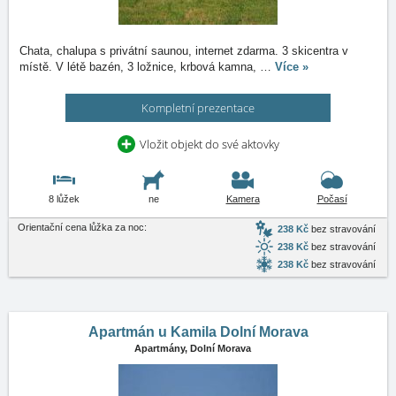
Chata, chalupa s privátní saunou, internet zdarma. 3 skicentra v
místě. V létě bazén, 3 ložnice, krbová kamna,
…
Více »
Kompletní prezentace
Vložit objekt do své aktovky
8 lůžek
ne
Kamera
Počasí
Orientační cena lůžka za noc:
238 Kč
bez stravování
238 Kč
bez stravování
238 Kč
bez stravování
Apartmán u Kamila Dolní Morava
Apartmány,
Dolní Morava