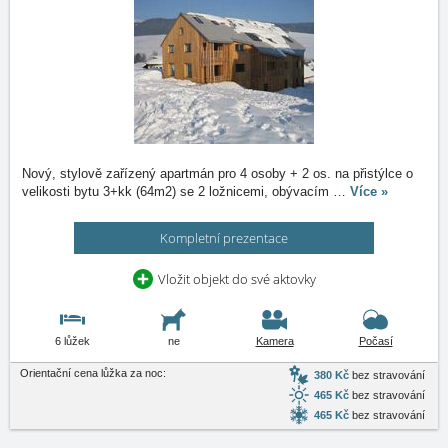
Nový, stylově zařízený apartmán pro 4 osoby + 2 os. na přistýlce o
velikosti bytu 3+kk (64m2) se 2 ložnicemi, obývacím
…
Více »
Kompletní prezentace
Vložit objekt do své aktovky
6 lůžek
ne
Kamera
Počasí
Orientační cena lůžka za noc:
380 Kč
bez stravování
465 Kč
bez stravování
465 Kč
bez stravování