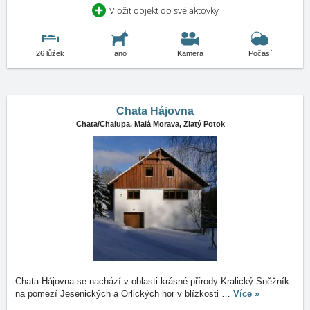
Vložit objekt do své aktovky
26 lůžek
ano
Kamera
Počasí
Chata Hájovna
Chata/Chalupa,
Malá Morava, Zlatý Potok
Chata Hájovna se nachází v oblasti krásné přírody Kralický Sněžník
na pomezí Jesenických a Orlických hor v blízkosti
…
Více »