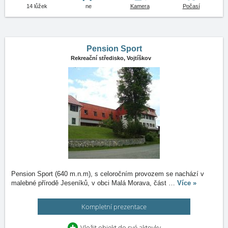
14 lůžek
ne
Kamera
Počasí
Pension Sport
Rekreační středisko,
Vojtíškov
Pension Sport (640 m.n.m), s celoročním provozem se nachází v
malebné přírodě Jeseníků, v obci Malá Morava, část
…
Více »
Kompletní prezentace
Vložit objekt do své aktovky