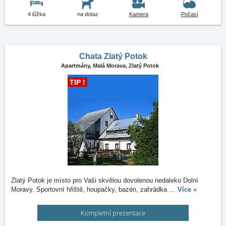
4 lůžka
na dotaz
Kamera
Počasí
Chata Zlatý Potok
Apartmány,
Malá Morava, Zlatý Potok
TIP !
Zlatý Potok je místo pro Vaši skvělou dovolenou nedaleko Dolní
Moravy. Sportovní hřiště, houpačky, bazén, zahrádka
…
Více »
Kompletní prezentace