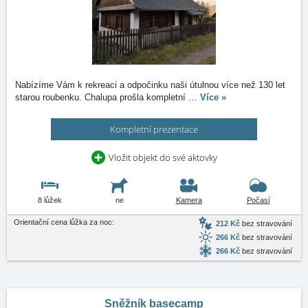
Nabízíme Vám k rekreaci a odpočinku naši útulnou více než 130 let
starou roubenku. Chalupa prošla kompletní
…
Více »
Kompletní prezentace
Vložit objekt do své aktovky
8 lůžek
ne
Kamera
Počasí
Orientační cena lůžka za noc:
212 Kč
bez stravování
266 Kč
bez stravování
266 Kč
bez stravování
Sněžník basecamp