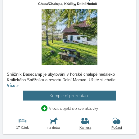
Chata/Chalupa,
Králíky, Dolní Hedeč
Sněžník Basecamp je ubytování v horské chalupě nedaleko
Králického Sněžníku a resortu Dolní Morava. Užijte si chvíle
…
Více »
Kompletní prezentace
Vložit objekt do své aktovky
17 lůžek
na dotaz
Kamera
Počasí