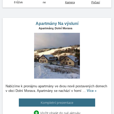
8 lůžek
ne
Kamera
Počasí
Apartmány Na výsluní
Apartmány,
Dolní Morava
Nabízíme k pronájmu apartmány ve dvou nově postavených domech
v obci Dolní Morava. Apartmány se nachází v horní
…
Více »
Kompletní prezentace
Vložit objekt do své aktovky