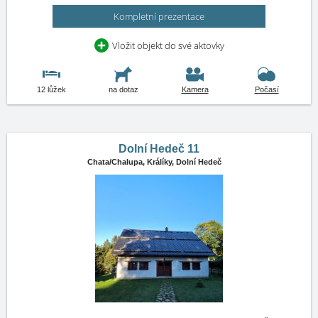
Kompletní prezentace
Vložit objekt do své aktovky
12 lůžek
na dotaz
Kamera
Počasí
Dolní Hedeč 11
Chata/Chalupa,
Králíky, Dolní Hedeč