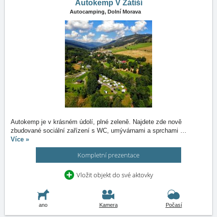
Autokemp V Zátiší
Autocamping,
Dolní Morava
Autokemp je v krásném údolí, plné zeleně. Najdete zde nově
zbudované sociální zařízení s WC, umývárnami a sprchami
…
Více »
Kompletní prezentace
Vložit objekt do své aktovky
ano
Kamera
Počasí