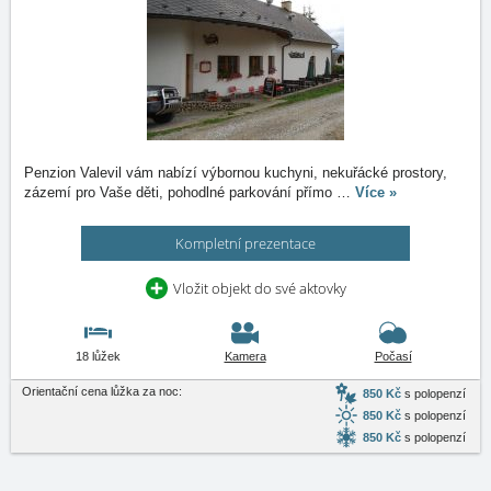
Penzion Valevil vám nabízí výbornou kuchyni, nekuřácké prostory,
zázemí pro Vaše děti, pohodlné parkování přímo
…
Více »
Kompletní prezentace
Vložit objekt do své aktovky
18 lůžek
Kamera
Počasí
Orientační cena lůžka za noc:
850 Kč
s polopenzí
850 Kč
s polopenzí
850 Kč
s polopenzí