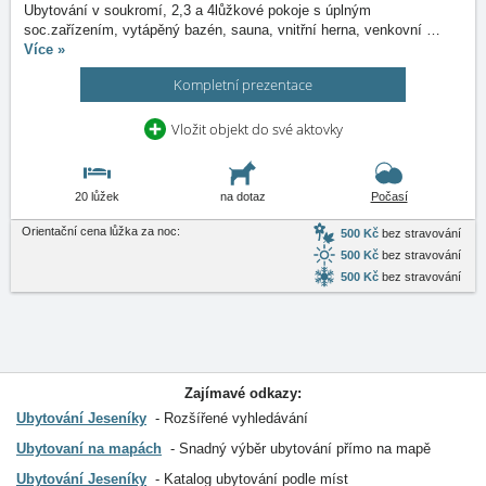
Ubytování v soukromí, 2,3 a 4lůžkové pokoje s úplným
soc.zařízením, vytápěný bazén, sauna, vnitřní herna, venkovní
…
Více »
Kompletní prezentace
Vložit objekt do své aktovky
20 lůžek
na dotaz
Počasí
Orientační cena lůžka za noc:
500 Kč
bez stravování
500 Kč
bez stravování
500 Kč
bez stravování
Zajímavé odkazy:
Ubytování Jeseníky
Rozšířené vyhledávání
Ubytovaní na mapách
Snadný výběr ubytování přímo na mapě
Ubytování Jeseníky
Katalog ubytování podle míst