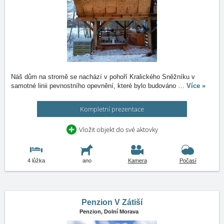
Náš dům na stromě se nachází v pohoří Kralického Sněžníku v
samotné linii pevnostního opevnění, které bylo budováno
…
Více »
Kompletní prezentace
Vložit objekt do své aktovky
4 lůžka
ano
Kamera
Počasí
Penzion V Zátiší
Penzion,
Dolní Morava