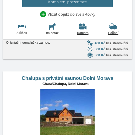
Kompletní prezentace
Vložit objekt do své aktovky
8 lůžek
na dotaz
Kamera
Počasí
Orientační cena lůžka za noc:
400 Kč
bez stravování
500 Kč
bez stravování
500 Kč
bez stravování
Chalupa s privátní saunou Dolní Morava
Chata/Chalupa,
Dolní Morava