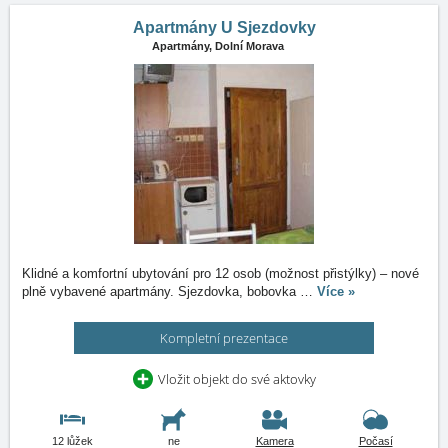
Apartmány U Sjezdovky
Apartmány,
Dolní Morava
Klidné a komfortní ubytování pro 12 osob (možnost přistýlky) – nové
plně vybavené apartmány. Sjezdovka, bobovka
…
Více »
Kompletní prezentace
Vložit objekt do své aktovky
12 lůžek
ne
Kamera
Počasí