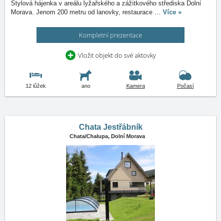
Stylová hájenka v areálu lyžařského a zážitkového střediska Dolní
Morava. Jenom 200 metru od lanovky, restaurace
…
Více »
Kompletní prezentace
Vložit objekt do své aktovky
12 lůžek
ano
Kamera
Počasí
Chata Jestřábník
Chata/Chalupa,
Dolní Morava