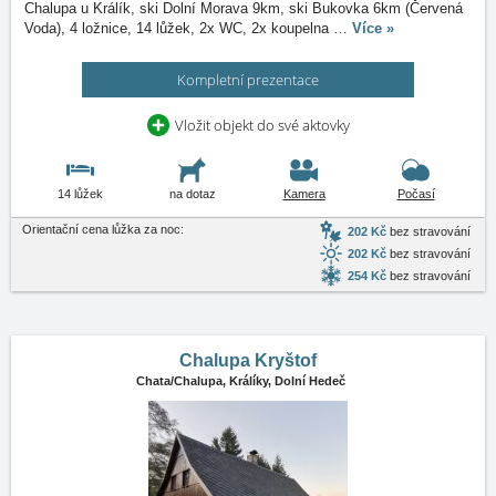
Chalupa u Králík, ski Dolní Morava 9km, ski Bukovka 6km (Červená
Voda), 4 ložnice, 14 lůžek, 2x WC, 2x koupelna
…
Více »
Kompletní prezentace
Vložit objekt do své aktovky
14 lůžek
na dotaz
Kamera
Počasí
Orientační cena lůžka za noc:
202 Kč
bez stravování
202 Kč
bez stravování
254 Kč
bez stravování
Chalupa Kryštof
Chata/Chalupa,
Králíky, Dolní Hedeč