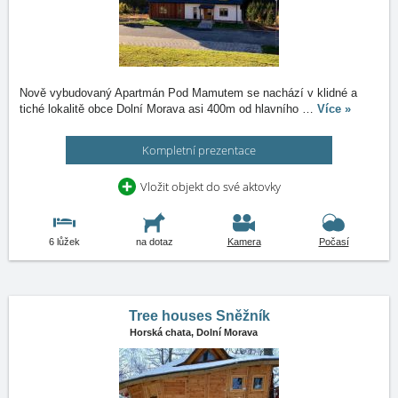
Nově vybudovaný Apartmán Pod Mamutem se nachází v klidné a
tiché lokalitě obce Dolní Morava asi 400m od hlavního
…
Více »
Kompletní prezentace
Vložit objekt do své aktovky
6 lůžek
na dotaz
Kamera
Počasí
Tree houses Sněžník
Horská chata,
Dolní Morava