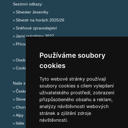
Sezónní odkazy:
Silvester Jeseníky
Silvestr na horách 2025/26
Sněhové zpravodajství
Jarní prázdniny 2027
Přírodní koupaliště
Používáme soubory
Osobní údaje
cookies
Cookies
Tyto webové stránky používají
Naše servery:
soubory cookies s cílem vylepšení
České hory
uživatelského prostředí, zobrazení
přizpůsobeného obsahu a reklam,
Slovenské hory
analýzy návštěvnosti webových
Chorvatsko
stránek a zjištění zdroje
Alpy
návštěvnosti.
Itálie