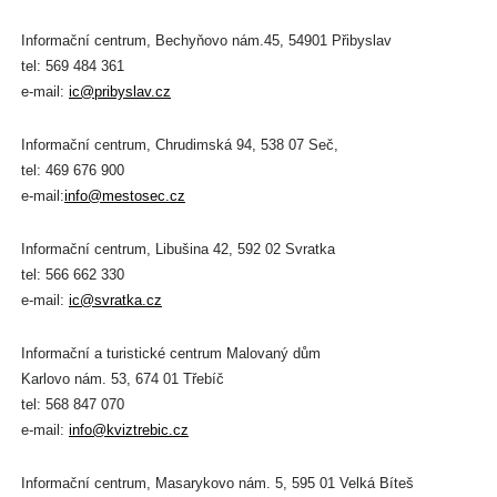
Informační centrum, Bechyňovo nám.45, 54901 Přibyslav
tel: 569 484 361
e-mail:
ic@pribyslav.cz
Informační centrum, Chrudimská 94, 538 07 Seč,
tel: 469 676 900
e-mail:
info@mestosec.cz
Informační centrum, Libušina 42, 592 02 Svratka
tel: 566 662 330
e-mail:
ic@svratka.cz
Informační a turistické centrum Malovaný dům
Karlovo nám. 53, 674 01 Třebíč
tel: 568 847 070
e-mail:
info@kviztrebic.cz
Informační centrum, Masarykovo nám. 5, 595 01 Velká Bíteš