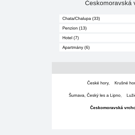
Českomoravská vr
Chata/Chalupa (33)
Penzion (13)
Hotel (7)
Apartmány (6)
České hory
,
Krušné ho
Šumava, Český les a Lipno
,
Luži
Českomoravská vrchov