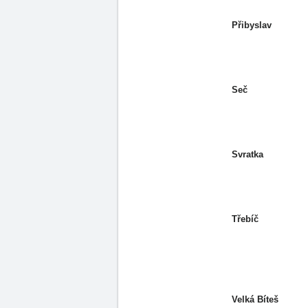
Přibyslav
Seč
Svratka
Třebíč
Velká Bíteš