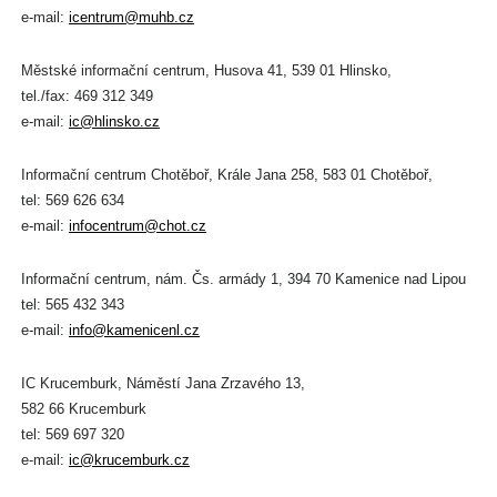
e-mail:
icentrum@muhb.cz
Městské informační centrum, Husova 41, 539 01 Hlinsko,
tel./fax: 469 312 349
e-mail:
ic@hlinsko.cz
Informační centrum Chotěboř, Krále Jana 258, 583 01 Chotěboř,
tel: 569 626 634
e-mail:
infocentrum@chot.cz
Informační centrum, nám. Čs. armády 1, 394 70 Kamenice nad Lipou
tel: 565 432 343
e-mail:
info@kamenicenl.cz
IC Krucemburk, Náměstí Jana Zrzavého 13,
582 66 Krucemburk
tel: 569 697 320
e-mail:
ic@krucemburk.cz