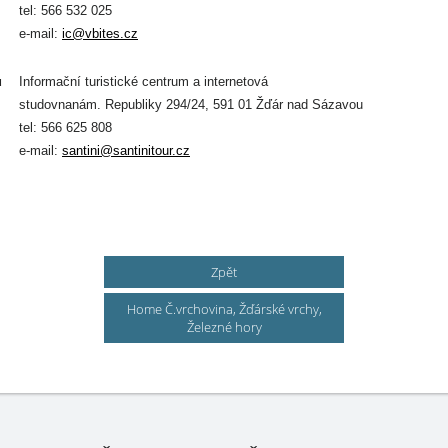
tel: 566 532 025
e-mail:
ic@vbites.cz
u
Informační turistické centrum a internetová
studovna
nám. Republiky 294/24, 591 01 Žďár nad Sázavou
tel: 566 625 808
e-mail:
santini@santinitour.cz
Zpět
Home Č.vrchovina, Žďárské vrchy,
Železné hory