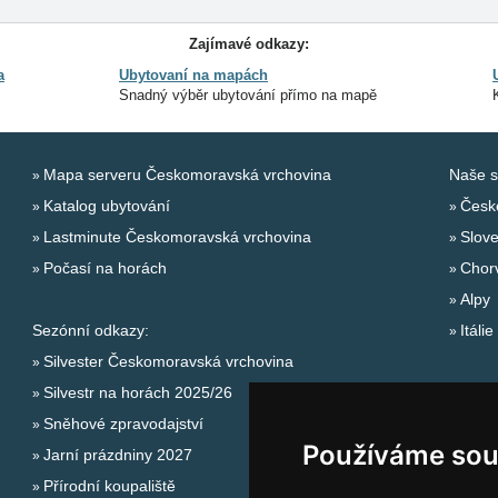
Zajímavé odkazy:
a
Ubytovaní na mapách
Snadný výběr ubytování přímo na mapě
Mapa serveru Českomoravská vrchovina
Naše s
Katalog ubytování
Česk
Lastminute Českomoravská vrchovina
Slov
Počasí na horách
Chor
Alpy
Sezónní odkazy:
Itálie
Silvester Českomoravská vrchovina
Silvestr na horách 2025/26
Sněhové zpravodajství
Používáme sou
Jarní prázdniny 2027
Přírodní koupaliště