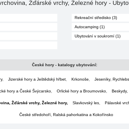
chovina, Žďárské vrchy, Železné hory - Ubyto
Rekreační středisko (3)
Autocamping (1)
Ubytování v soukromí (1)
České hory - katalogy ubytování:
ry
,
Jizerské hory a Ještědský hřbet
,
Krkonoše
,
Jeseníky, Rychlebs
cké hory a České Švýcarsko
,
Orlické hory a Broumovsko
,
Beskydy, 
ina, Žďárské vrchy, Železné hory
,
Slavkovský les
,
Pálavské vrc
České středohoří, Ralská pahorkatina a Kokořínsko