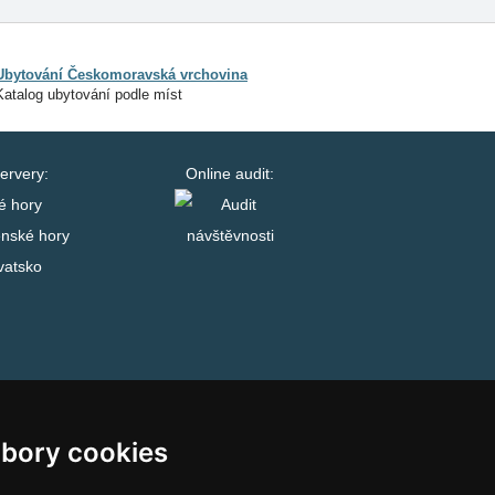
Ubytování Českomoravská vrchovina
Katalog ubytování podle míst
ervery:
Online audit:
é hory
enské hory
vatsko
bory cookies