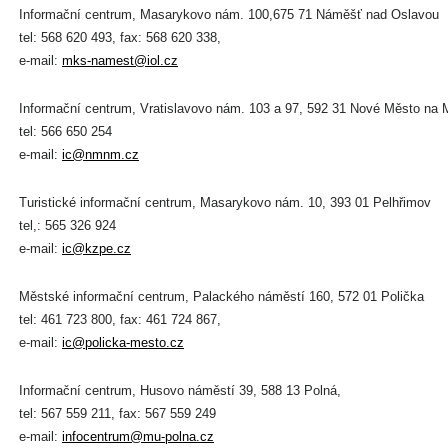
Informační centrum,
Masarykovo nám. 100,675 71 Náměšť nad Oslavou
tel: 568 620 493, fax: 568 620 338,
e-mail:
mks-namest@iol.cz
Informační centrum, Vratislavovo nám. 103 a 97, 592 31 Nové Město na 
tel: 566 650 254
e-mail:
ic@nmnm.cz
Turistické informační centrum, Masarykovo nám. 10, 393 01 Pelhřimov
tel,: 565 326 924
e-mail:
ic@kzpe.cz
Městské informační centrum,
Palackého náměstí 160, 572 01 Polička
tel: 461 723 800, fax: 461 724 867,
e-mail:
ic@policka-mesto.cz
Informační centrum, Husovo náměstí 39, 588 13 Polná,
tel: 567 559 211, fax: 567 559 249
e-mail:
infocentrum@mu-polna.cz