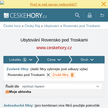
Proč je náš server nejlevnější?
České hory
»
Český Ráj
»
Ubytování
»
Rovensko pod Troskami
Ubytování Rovensko pod Troskami
www.ceskehory.cz
Lokalita
Cena
Druh
1
Zvolené filtry
:
(
další filtry vybírejte pod odkazy výše
)
Rovensko pod Troskami
Zrušit filtry
Řadit dle
Moje aktovka
Jednoduché filtry:
(pro kombinaci více filtrů použijte pokročilé