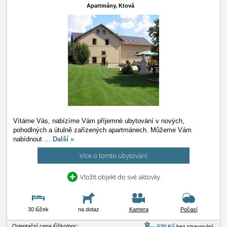
Apartmány,
Ktová
Vítáme Vás, nabízíme Vám příjemné ubytování v nových,
pohodlných a útulně zařízených apartmánech. Můžeme Vám
nabídnout
…
Další »
Více o tomto ubytování
Vložit objekt do své aktovky
30 lůžek
na dotaz
Kamera
Počasí
Orientační cena lůžko/noc:
520 Kč
bez stravování