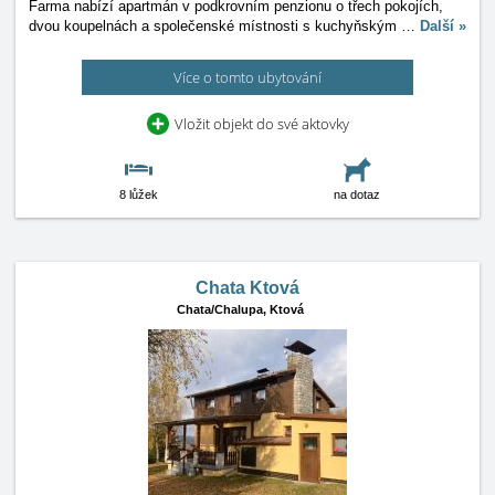
Farma nabízí apartmán v podkrovním penzionu o třech pokojích,
dvou koupelnách a společenské místnosti s kuchyňským
…
Další »
Více o tomto ubytování
Vložit objekt do své aktovky
8 lůžek
na dotaz
Chata Ktová
Chata/Chalupa,
Ktová