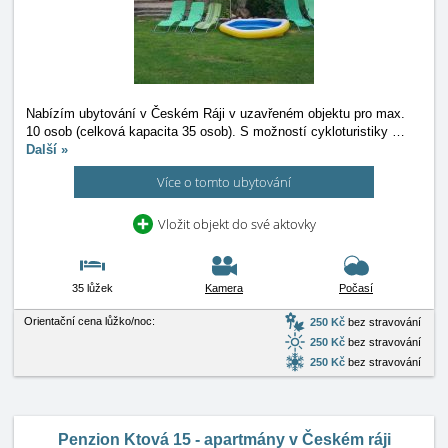
Nabízím ubytování v Českém Ráji v uzavřeném objektu pro max.
10 osob (celková kapacita 35 osob). S možností cykloturistiky
…
Další »
Více o tomto ubytování
Vložit objekt do své aktovky
35 lůžek
Kamera
Počasí
Orientační cena lůžko/noc:
250 Kč
bez stravování
250 Kč
bez stravování
250 Kč
bez stravování
Penzion Ktová 15 - apartmány v Českém ráji