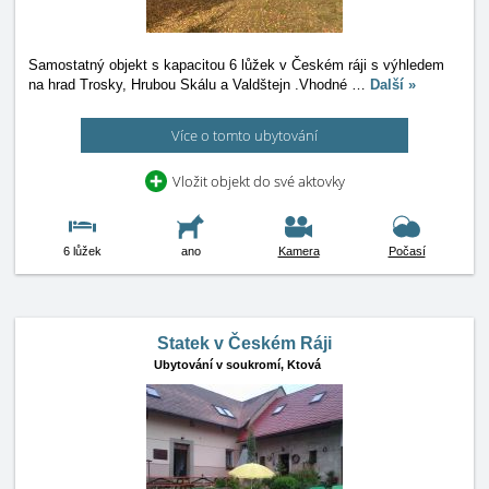
Samostatný objekt s kapacitou 6 lůžek v Českém ráji s výhledem
na hrad Trosky, Hrubou Skálu a Valdštejn .Vhodné
…
Další »
Více o tomto ubytování
Vložit objekt do své aktovky
6 lůžek
ano
Kamera
Počasí
Statek v Českém Ráji
Ubytování v soukromí,
Ktová