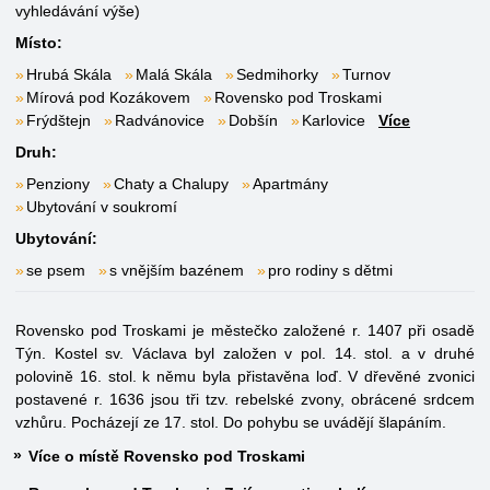
vyhledávání výše)
Místo:
Hrubá Skála
Malá Skála
Sedmihorky
Turnov
Mírová pod Kozákovem
Rovensko pod Troskami
Frýdštejn
Radvánovice
Dobšín
Karlovice
Více
Druh:
Penziony
Chaty a Chalupy
Apartmány
Ubytování v soukromí
Ubytování:
se psem
s vnějším bazénem
pro rodiny s dětmi
Rovensko pod Troskami je městečko založené r. 1407 při osadě
Týn. Kostel sv. Václava byl založen v pol. 14. stol. a v druhé
polovině 16. stol. k němu byla přistavěna loď. V dřevěné zvonici
postavené r. 1636 jsou tři tzv. rebelské zvony, obrácené srdcem
vzhůru. Pocházejí ze 17. stol. Do pohybu se uvádějí šlapáním.
Více o místě Rovensko pod Troskami