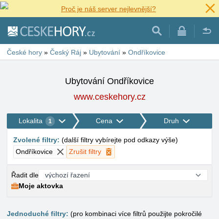
Proč je náš server nejlevnější?
České hory
»
Český Ráj
»
Ubytování
»
Ondříkovice
Ubytování Ondříkovice
www.ceskehory.cz
Lokalita
Cena
Druh
1
Zvolené filtry
:
(
další filtry vybírejte pod odkazy výše
)
Ondříkovice
Zrušit filtry
Řadit dle
Moje aktovka
Jednoduché filtry:
(pro kombinaci více filtrů použijte pokročilé