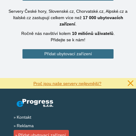
Servery České hory, Slovenské.cz, Chorvatské.cz, Alpské.cz a
Italské.cz zastupují celkem více než
17 000
ubytovacích
zařízení
.
Ročně nás navštíví kolem
10 miliónů
uživatelů
.
Přidejte se k nám!
Přidat ubytovací zařízení
Proč jsou naše servery nejlevnější?
Kontakt
Reklama
Přidat ubytovací zařízení