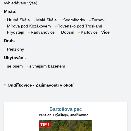
vyhledávání výše)
Místo:
Hrubá Skála
Malá Skála
Sedmihorky
Turnov
Mírová pod Kozákovem
Rovensko pod Troskami
Frýdštejn
Radvánovice
Dobšín
Karlovice
Více
Druh:
Penziony
Ubytování:
se psem
s vnějším bazénem
Ondříkovice - Zajímavosti v okolí
Bartošova pec
Penzion,
Frýdštejn, Ondříkovice
TIP !