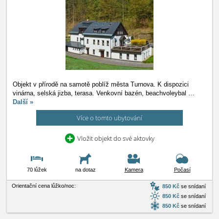
Objekt v přírodě na samotě poblíž města Turnova. K dispozici
vinárna, selská jizba, terasa. Venkovní bazén, beachvoleybal
…
Další »
Více o tomto ubytování
Vložit objekt do své aktovky
70 lůžek
na dotaz
Kamera
Počasí
Orientační cena lůžko/noc:
850 Kč
se snídaní
850 Kč
se snídaní
850 Kč
se snídaní