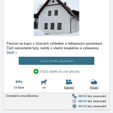
Penzion na kopci s úžasným výhledem a hektarovým pozemkem.
Čtyři samostatné byty, každý s vlastní koupelnou a vybavenou
…
Další »
Více o tomto ubytování
Vložit objekt do své aktovky
14 lůžek
ne
Kamera
Počasí
Orientační cena lůžko/noc:
450 Kč
bez stravování
450 Kč
bez stravování
450 Kč
bez stravování