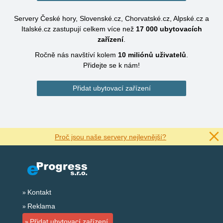
Servery České hory, Slovenské.cz, Chorvatské.cz, Alpské.cz a
Italské.cz zastupují celkem více než
17 000
ubytovacích
zařízení
.
Ročně nás navštíví kolem
10 miliónů
uživatelů
.
Přidejte se k nám!
Přidat ubytovací zařízení
Proč jsou naše servery nejlevnější?
Kontakt
Reklama
Přidat ubytovací zařízení