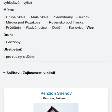
vyhledávání výše)
Místo:
Hrubá Skála
Malá Skála
Sedmihorky
Turnov
Mírová pod Kozákovem
Rovensko pod Troskami
Frýdštejn
Radvánovice
Dobšín
Karlovice
Více
Druh:
Penziony
Ubytování:
pro rodiny s dětmi
Sněhov - Zajímavosti v okolí
Penzion Sněhov
Penzion,
Sněhov