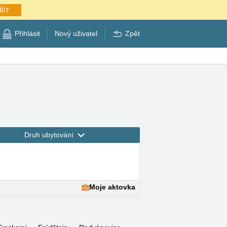
ŘÍT
Přihlásit
Nový uživatel
Zpět
Druh ubytování
Moje aktovka