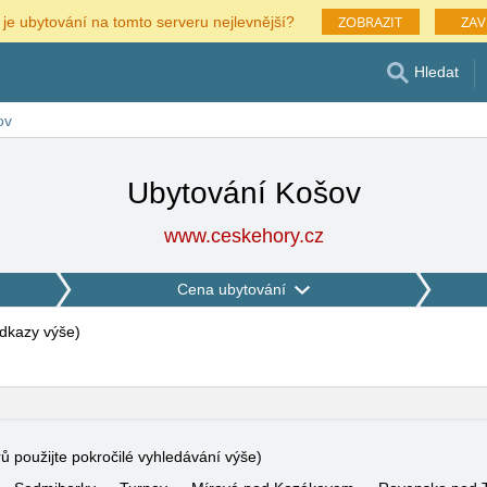
ZOBRAZIT
ZAV
 je ubytování na tomto serveru nejlevnější?
Hledat
ov
Ubytování Košov
www.ceskehory.cz
Cena ubytování
 odkazy výše
)
rů použijte pokročilé vyhledávání výše)