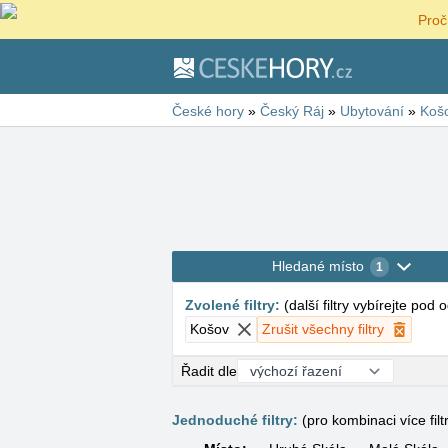
Proč
České hory
»
Český Ráj
»
Ubytování
»
Koš
Hledané místo
1
Zvolené filtry
:
(
další filtry vybírejte pod
Košov
Zrušit všechny filtry
Řadit dle
Jednoduché filtry:
(pro kombinaci více filt