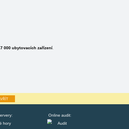
7 000
ubytovacích zařízení
.
VŘÍT
ervery:
Online audit:
é hory