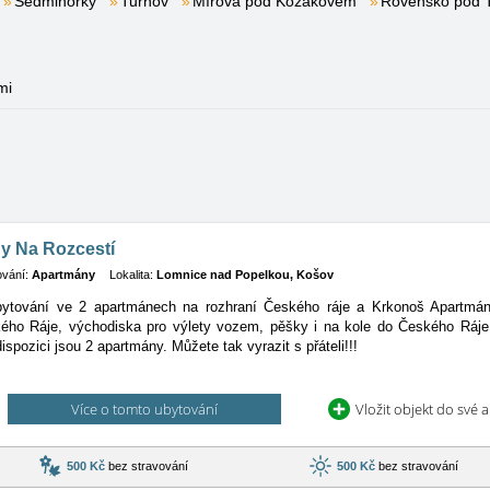
Sedmihorky
Turnov
Mírová pod Kozákovem
Rovensko pod 
mi
y Na Rozcestí
ování:
Apartmány
Lokalita:
Lomnice nad Popelkou, Košov
ytování ve 2 apartmánech na rozhraní Českého ráje a Krkonoš Apartmány
ého Ráje, východiska pro výlety vozem, pěšky i na kole do Českého Ráje
ispozici jsou 2 apartmány. Můžete tak vyrazit s přáteli!!!
Více o tomto ubytování
Vložit objekt do své 
500 Kč
bez stravování
500 Kč
bez stravování