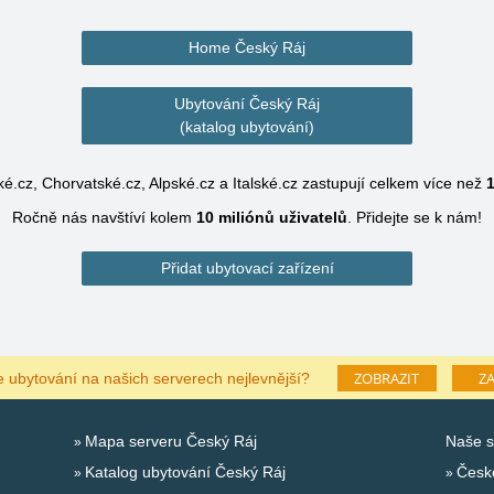
Home Český Ráj
Ubytování Český Ráj
(katalog ubytování)
é.cz, Chorvatské.cz, Alpské.cz a Italské.cz zastupují celkem více než
1
Ročně nás navštíví kolem
10 miliónů
uživatelů
.
Přidejte se k nám!
Přidat ubytovací zařízení
ZOBRAZIT
ZA
e ubytování na našich serverech nejlevnější?
Mapa serveru Český Ráj
Naše s
Katalog ubytování Český Ráj
Česk