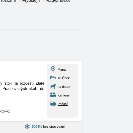
Troskami
Frýdštejn
Radvánovice
Mapa
10 lůžek
 stojí na rozcestí Zlaté
na dotaz
, Prachovských skal i do
Kamera
Počasí
aktovky
500 Kč
bez stravování