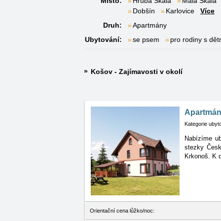
Místo:
Hrubá Skála
Malá Skála
Dobšín
Karlovice
Více
Druh:
Apartmány
Ubytování:
se psem
pro rodiny s dět
Košov - Zajímavosti v okolí
Apartmán
Kategorie ubyt
Nabízíme ub
stezky
Česk
Krkonoš. K d
Orientační cena lůžko/noc: