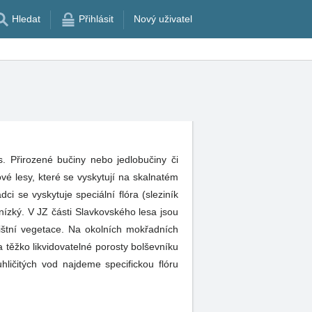
Hledat
Přihlásit
Nový uživatel
. Přirozené bučiny nebo jedlobučiny či
vé lesy, které se vyskytují na skalnatém
 se vyskytuje speciální flóra (sleziník
ízký. V JZ části Slavkovského lesa jsou
ništní vegetace. Na okolních mokřadních
 těžko likvidovatelné porosty bolševníku
hličitých vod najdeme specifickou flóru