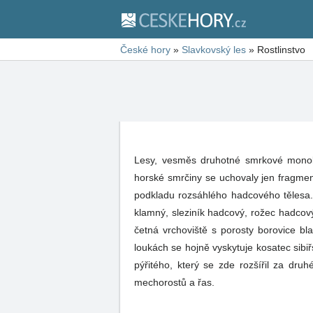
České hory
»
Slavkovský les
»
Rostlinstvo
Lesy, vesměs druhotné smrkové monokul
horské smrčiny se uchovaly jen fragment
podkladu rozsáhlého hadcového tělesa. 
klamný, sleziník hadcový, rožec hadcov
četná vrchoviště s porosty borovice bl
loukách se hojně vyskytuje kosatec sibi
pýřitého, který se zde rozšířil za dru
mechorostů a řas.