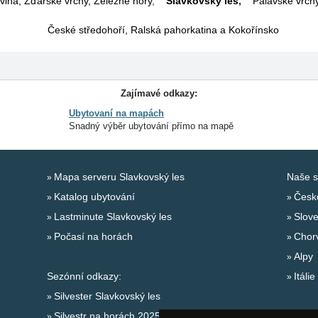
ina, Žďárské vrchy, Železné hory
,
Slavkovský les
,
Pálavské vrchy
České středohoří, Ralská pahorkatina a Kokořínsko
Zajímavé odkazy:
Ubytovaní na mapách
Snadný výběr ubytování přímo na mapě
Mapa serveru Slavkovský les
Naše s
Katalog ubytování
Česk
Lastminute Slavkovský les
Slov
Počasí na horách
Chor
Alpy
Sezónní odkazy:
Itálie
Silvester Slavkovský les
Silvestr na horách 2025/26