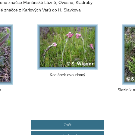
vené značce Mariánské Lázně, Ovesné, Kladruby
né značce z Karlových Varů do H. Slavkova
Kociánek dvoudomý
k
Sleziník 
Zpět