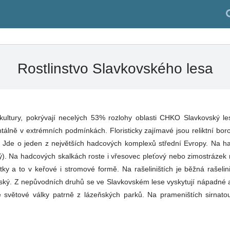
Rostlinstvo Slavkovského lesa
tury, pokrývají necelých 53% rozlohy oblasti CHKO Slavkovský les
álně v extrémních podmínkách. Floristicky zajímavé jsou reliktní boro
Jde o jeden z největších hadcových komplexů střední Evropy. Na hadci
ý). Na hadcových skalkách roste i vřesovec pleťový nebo zimostrázek n
atky a to v keřové i stromové formě. Na rašeliništích je běžná rašeli
řský. Z nepůvodních druhů se ve Slavkovském lese vyskytují nápadné a
hé světové války patrně z lázeňských parků. Na prameništích sirnatou