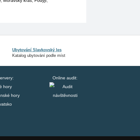
, Moravský kras, Podyjí
,
Ubytování Slavkovský les
Katalog ubytování podle míst
ervery:
Online audit:
é hory
enské hory
vatsko