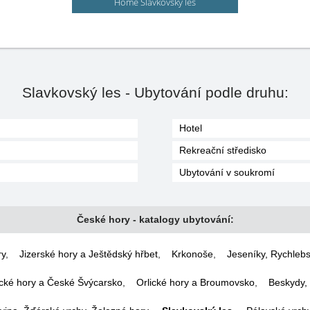
Home Slavkovský les
Slavkovský les - Ubytování podle druhu:
Hotel
Rekreační středisko
Ubytování v soukromí
České hory - katalogy ubytování:
ry
,
Jizerské hory a Ještědský hřbet
,
Krkonoše
,
Jeseníky, Rychlebs
cké hory a České Švýcarsko
,
Orlické hory a Broumovsko
,
Beskydy, 