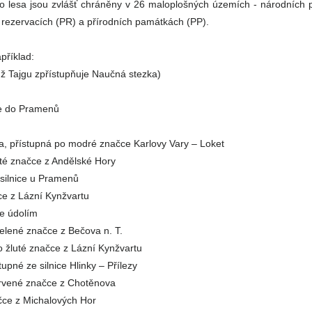
o lesa jsou zvlášť chráněny v 26 maloplošných územích - národních 
 rezervacích (PR) a přírodních památkách (PP).
příklad:
chž Tajgu zpřístupňuje Naučná stezka)
e do Pramenů
, přístupná po modré značce Karlovy Vary – Loket
uté značce z Andělské Hory
 silnice u Pramenů
ce z Lázní Kynžvartu
ce údolím
elené značce z Bečova n. T.
o žluté značce z Lázní Kynžvartu
tupné ze silnice Hlinky – Přílezy
rvené značce z Chotěnova
čce z Michalových Hor