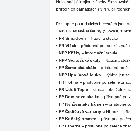
Nejcennější krajinné úseky Slavkovskéh
přírodních památkách (NPP), přírodních
Přístupné po turistických cestách jsou na
· NPR Kladské rašeliny
(5 lokalit, z ni
· PR Smraďoch
– Naučná stezka
· PR Vlček
– přístupná po modré značc
· NPP Křížky
– informační tabule
· NPP Svatošské skály
– Naučná stezka
· PP Šemnická skála
– přístupná po žl
· NPP Upolínová louka
– výhled jen ze
· PR Holina
– přístupné po zeleně znač
· PR Údolí Teplé
– silnice nebo železni
· PP Dominova skalka
– přístupné po z
· PP Kynžvartský kámen
– přístupné p
· PP Čedičové varhany u Hlinek
– přís
· PP Koňský pramen
– přístupné po če
· PP Čiperka
– přístupné po zelené zna