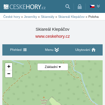
České hory
»
Jeseníky
»
Skiareály
»
Skiareál Klepáčov
»
Poloha
Skiareál Klepáčov
www.ceskehory.cz
Přehled
Menu
Ubytování
+
Základní
−