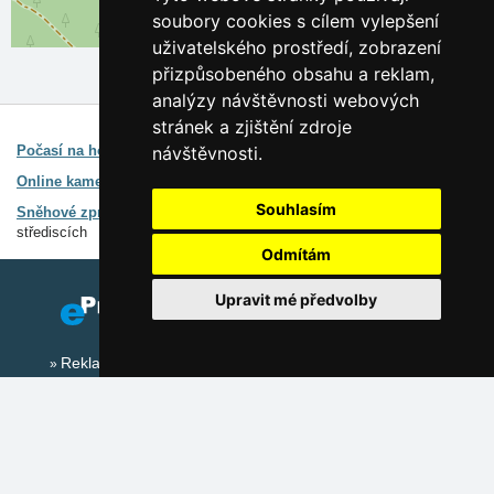
soubory cookies s cílem vylepšení
Leaflet
| ©
OpenStreetMap
contributors
uživatelského prostředí, zobrazení
přizpůsobeného obsahu a reklam,
analýzy návštěvnosti webových
stránek a zjištění zdroje
Zajímavé odkazy:
Počasí na horách
Předpovědi počasí pro celou ČR
návštěvnosti.
Online kamery Jeseníky
Předpověď počasí, online kamery
Souhlasím
Sněhové zpravodajství Jeseníky
Stav sněhu v lyžařských
střediscích
Odmítám
Upravit mé předvolby
Reklama na tomto serveru
Přidat ubytovací zařízení
Sezónní odkazy:
Silvester Jeseníky