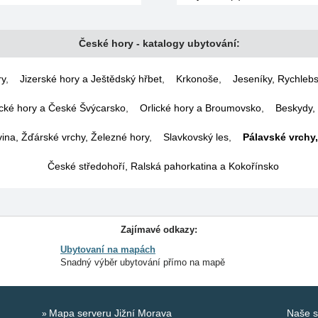
České hory - katalogy ubytování:
ry
,
Jizerské hory a Ještědský hřbet
,
Krkonoše
,
Jeseníky, Rychlebs
cké hory a České Švýcarsko
,
Orlické hory a Broumovsko
,
Beskydy, 
na, Žďárské vrchy, Železné hory
,
Slavkovský les
,
Pálavské vrchy,
České středohoří, Ralská pahorkatina a Kokořínsko
Zajímavé odkazy:
Ubytovaní na mapách
Snadný výběr ubytování přímo na mapě
Mapa serveru Jižní Morava
Naše s