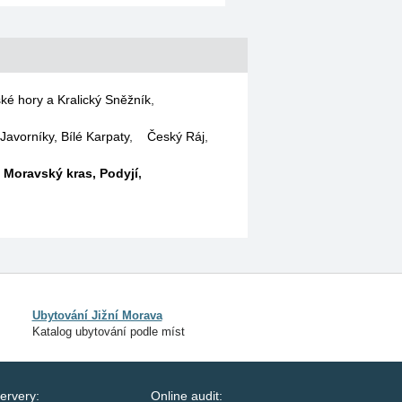
ké hory a Kralický Sněžník
,
Javorníky, Bílé Karpaty
,
Český Ráj
,
 Moravský kras, Podyjí
,
Ubytování Jižní Morava
Katalog ubytování podle míst
ervery:
Online audit: