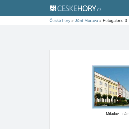
České hory
»
Jižní Morava
»
Fotogalerie 3
Mikulov - nám