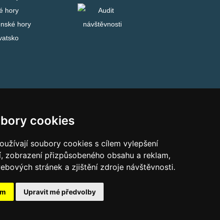
é hory
enské hory
vatsko
bory cookies
užívají soubory cookies s cílem vylepšení
í, zobrazení přizpůsobeného obsahu a reklam,
ebových stránek a zjištění zdroje návštěvnosti.
ám
Upravit mé předvolby
skehory.cz