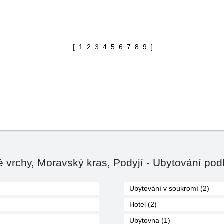
[
1
2
3
4
5
6
7
8
9
]
 vrchy, Moravský kras, Podyjí - Ubytování pod
Ubytování v soukromí (2)
Hotel (2)
Ubytovna (1)