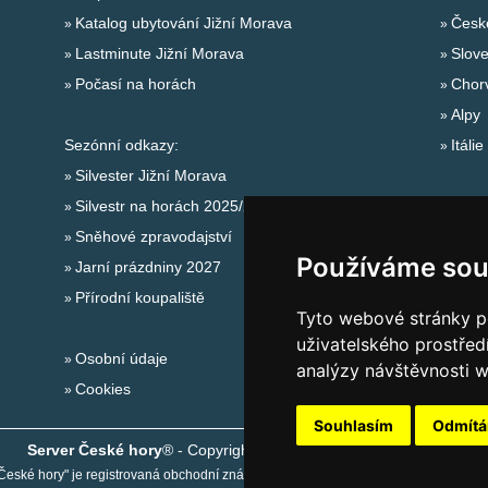
Katalog ubytování Jižní Morava
Česk
Lastminute Jižní Morava
Slov
Počasí na horách
Chor
Alpy
Sezónní odkazy:
Itálie
Silvester Jižní Morava
Silvestr na horách 2025/26
Sněhové zpravodajství
Používáme sou
Jarní prázdniny 2027
Přírodní koupaliště
Tyto webové stránky po
uživatelského prostřed
Osobní údaje
analýzy návštěvnosti w
Cookies
Souhlasím
Odmít
Server České hory
® - Copyright © 1999-2026
eProgress s.r.o.
České hory" je registrovaná obchodní známka společnosti
eProgress s.r.o.
, www.ce