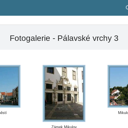
Fotogalerie - Pálavské vrchy 3
ěstí
Mikul
Zámek Mikulov