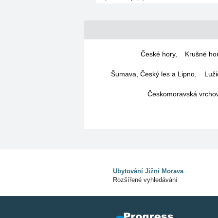
České hory
,
Krušné ho
Šumava, Český les a Lipno
,
Luži
Českomoravská vrchovi
Ubytování Jižní Morava
Rozšířené vyhledávání