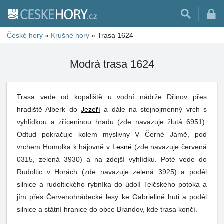
České hory
»
Krušné hory
»
Trasa 1624
Modrá trasa 1624
Trasa vede od kopaliště u vodní nádrže Dřinov přes
hradiště Alberk do
Jezeří
a dále na stejnojmenný vrch s
vyhlídkou a zříceninou hradu (zde navazuje žlutá 6951).
Odtud pokračuje kolem myslivny V Černé Jámě, pod
vrchem Homolka k hájovně v
Lesné
(zde navazuje červená
0315, zelená 3930) a na zdejší vyhlídku. Poté vede do
Rudoltic v Horách (zde navazuje zelená 3925) a podél
silnice a rudoltického rybníka do údolí Telčského potoka a
jím přes Červenohrádecké lesy ke Gabrielině huti a podél
silnice a státní hranice do obce Brandov, kde trasa končí.