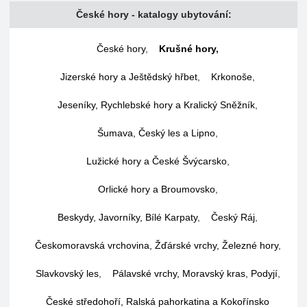
České hory - katalogy ubytování:
České hory
,
Krušné hory
,
Jizerské hory a Ještědský hřbet
,
Krkonoše
,
Jeseníky, Rychlebské hory a Kralický Sněžník
,
Šumava, Český les a Lipno
,
Lužické hory a České Švýcarsko
,
Orlické hory a Broumovsko
,
Beskydy, Javorníky, Bílé Karpaty
,
Český Ráj
,
Českomoravská vrchovina, Žďárské vrchy, Železné hory
,
Slavkovský les
,
Pálavské vrchy, Moravský kras, Podyjí
,
České středohoří, Ralská pahorkatina a Kokořínsko