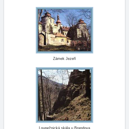
Zámek Jezeří
Loupežnická skála u Brandova