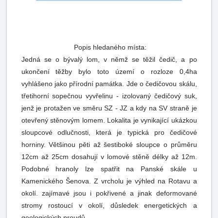
Popis hledaného místa:
Jedná se o bývalý lom, v němž se těžil čedič, a po
ukončení těžby bylo toto území o rozloze 0,4ha
vyhlášeno jako přírodní památka. Jde o čedičovou skálu,
třetihorní sopečnou vyvřelinu - izolovaný čedičový suk,
jenž je protažen ve směru SZ - JZ a kdy na SV straně je
otevřený stěnovým lomem. Lokalita je vynikající ukázkou
sloupcové odlučnosti, která je typická pro čedičové
horniny. Většinou pěti až šestiboké sloupce o průměru
12cm až 25cm dosahují v lomové stěně délky až 12m.
Podobné hranoly lze spatřit na Panské skále u
Kamenického Šenova. Z vrcholu je výhled na Rotavu a
okolí. zajímavé jsou i pokřivené a jinak deformované
stromy rostoucí v okolí, důsledek energetických a
geologických proudů.