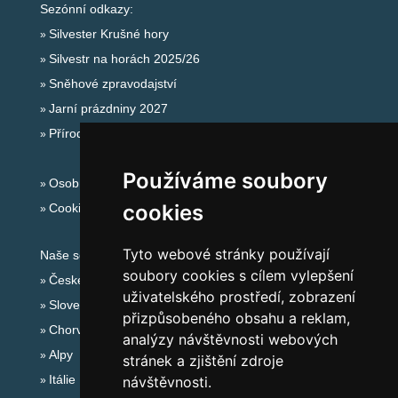
Sezónní odkazy:
Silvester Krušné hory
Silvestr na horách 2025/26
Sněhové zpravodajství
Jarní prázdniny 2027
Přírodní koupaliště
Používáme soubory
Osobní údaje
cookies
Cookies
Tyto webové stránky používají
Naše servery:
soubory cookies s cílem vylepšení
České hory
uživatelského prostředí, zobrazení
Slovenské hory
přizpůsobeného obsahu a reklam,
Chorvatsko
analýzy návštěvnosti webových
Alpy
stránek a zjištění zdroje
Itálie
návštěvnosti.