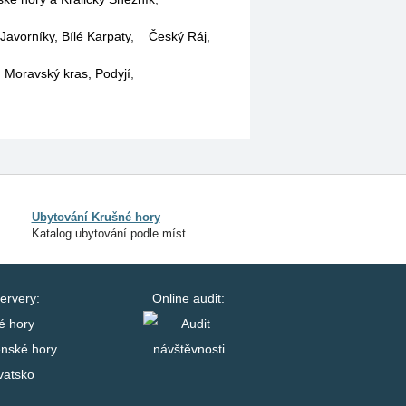
Javorníky, Bílé Karpaty
,
Český Ráj
,
, Moravský kras, Podyjí
,
Ubytování Krušné hory
Katalog ubytování podle míst
ervery:
Online audit:
é hory
enské hory
vatsko