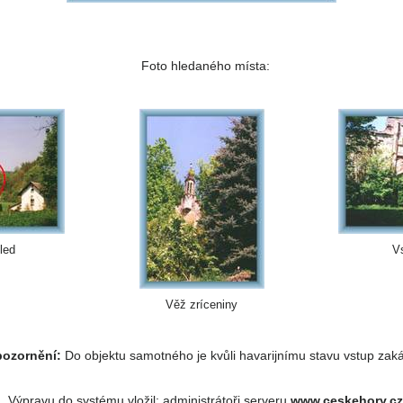
Foto hledaného místa:
led
Vs
Věž zríceniny
ozornění:
Do objektu samotného je kvůli havarijnímu stavu vstup zak
Výpravu do systému vložil: administrátoři serveru
www.ceskehory.cz