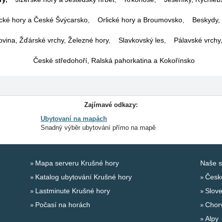
cké hory a České Švýcarsko
,
Orlické hory a Broumovsko
,
Beskydy, 
vina, Žďárské vrchy, Železné hory
,
Slavkovský les
,
Pálavské vrchy
České středohoří, Ralská pahorkatina a Kokořínsko
Zajímavé odkazy:
Ubytovaní na mapách
Snadný výběr ubytování přímo na mapě
Mapa serveru Krušné hory
Naše s
Katalog ubytování Krušné hory
Česk
Lastminute Krušné hory
Slov
Počasí na horách
Chor
Alpy