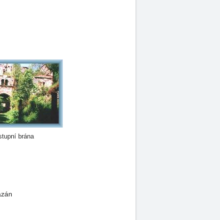
tupní brána
ázán