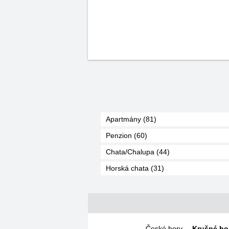
Apartmány (81)
Penzion (60)
Chata/Chalupa (44)
Horská chata (31)
České hory
,
Krušné ho