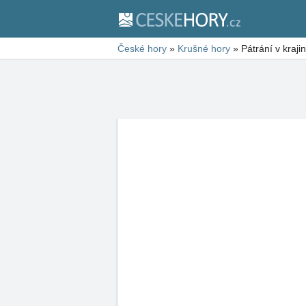
České hory
»
Krušné hory
»
Pátrání v kraji