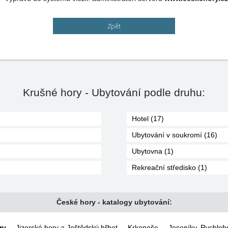
Zpět
Krušné hory - Ubytování podle druhu:
Hotel (17)
Ubytování v soukromí (16)
Ubytovna (1)
Rekreační středisko (1)
České hory - katalogy ubytování:
ry
,
Jizerské hory a Ještědský hřbet
,
Krkonoše
,
Jeseníky, Rychleb