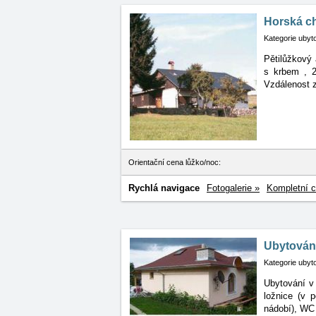
Horská c
Kategorie ubyt
Pětilůžkový
s krbem
, 
Vzdálenost z
Orientační cena lůžko/noc:
Rychlá navigace
Fotogalerie »
Kompletní c
Ubytován
Kategorie ubyt
Ubytování v 
ložnice
(v p
nádobí), WC 