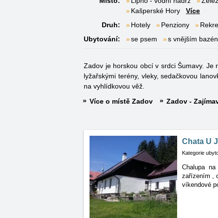
Místo:
Lipno - vodní nádrž
Žele
Kašperské Hory
Více
Druh:
Hotely
Penziony
Rekre
Ubytování:
se psem
s vnějším bazé
Zadov je horskou obcí v srdci Šumavy. Je 
lyžařskými terény, vleky, sedačkovou la
na vyhlídkovou věž.
Více o místě Zadov
Zadov - Zajímav
Chata U 
Kategorie ubyt
Chalupa na 
zařízením
, 
víkendové po