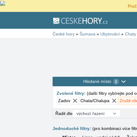
Proč
České hory
»
Šumava
»
Ubytování
»
Chaty
Hledané místo
1
Zvolené filtry
:
(
další filtry vybírejte pod
Zadov
Chata/Chalupa
Zrušit vš
Řadit dle
Jednoduché filtry:
(pro kombinaci více filt