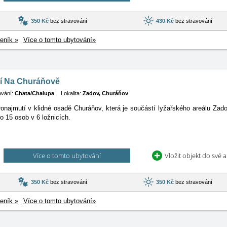
350 Kč
bez stravování
430 Kč
bez stravování
eník »
Více o tomto ubytování»
í Na Churáňově
ování:
Chata/Chalupa
Lokalita:
Zadov, Churáňov
onajmutí v klidné osadě Churáňov, která je součástí lyžařského areálu Za
ro 15 osob v 6 ložnicích.
Více o tomto ubytování
Vložit objekt do své 
350 Kč
bez stravování
350 Kč
bez stravování
eník »
Více o tomto ubytování»