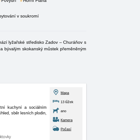
Povydří
Horní Planá
ytování v soukromí
hází lyžařské středisko Zadov – Churáňov s
mi a bývalým skokanský můstek přeměněným
Mapa
13 lůžek
tní kuchyní a sociálním
ano
ýhled, sběr lesních plodin,
Kamera
Počasí
aktovky