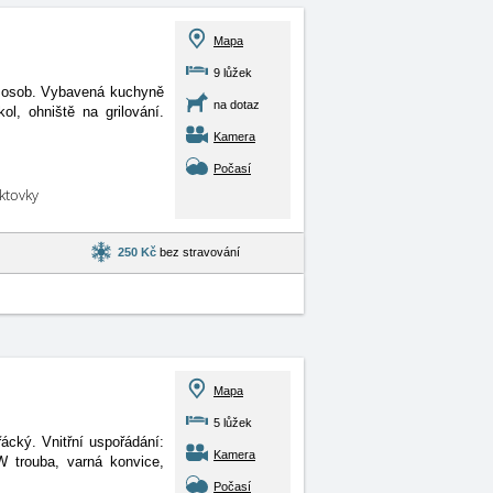
Mapa
9 lůžek
9 osob. Vybavená kuchyně
na dotaz
ol, ohniště na grilování.
Kamera
Počasí
aktovky
250 Kč
bez stravování
Mapa
5 lůžek
ácký. Vnitřní uspořádání:
Kamera
 trouba, varná konvice,
Počasí