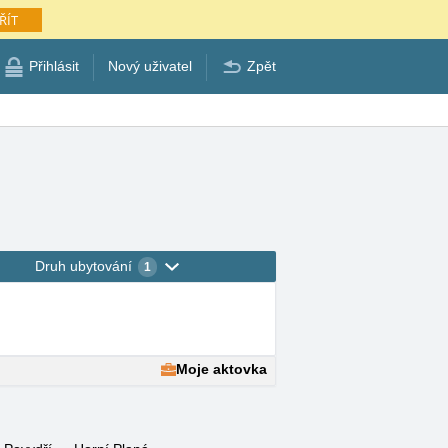
ŘÍT
Přihlásit
Nový uživatel
Zpět
Druh ubytování
1
Moje aktovka