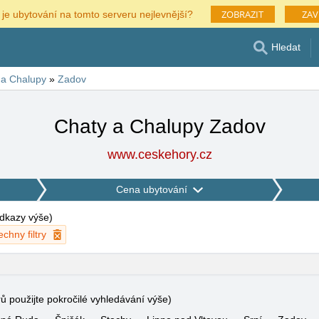
ZOBRAZIT
ZAV
 je ubytování na tomto serveru nejlevnější?
Hledat
 a Chalupy
»
Zadov
Chaty a Chalupy Zadov
www.ceskehory.cz
Cena ubytování
 odkazy výše
)
echny filtry
rů použijte pokročilé vyhledávání výše)