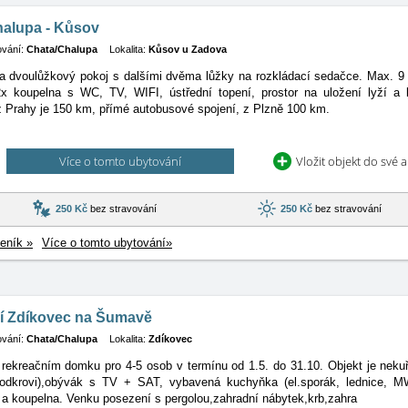
halupa - Kůsov
ování:
Chata/Chalupa
Lokalita:
Kůsov u Zadova
 a dvoulůžkový pokoj s dalšími dvěma lůžky na rozkládací sedačce. Max. 
2x koupelna s WC, TV, WIFI, ústřední topení, prostor na uložení lyží a k
 Prahy je 150 km, přímé autobusové spojení, z Plzně 100 km.
Více o tomto ubytování
Vložit objekt do své 
250 Kč
bez stravování
250 Kč
bez stravování
eník »
Více o tomto ubytování»
í Zdíkovec na Šumavě
ování:
Chata/Chalupa
Lokalita:
Zdíkovec
rekreačním domku pro 4-5 osob v termínu od 1.5. do 31.10. Objekt je nekuř
odkrovi),obývák s TV + SAT, vybavená kuchyňka (el.sporák, lednice, MW
a koupelna. Venku posezení s pergolou,zahradní nábytek,krb,zahra