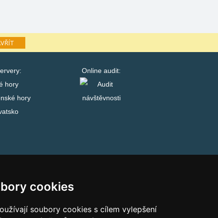
VŘÍT
ervery:
Online audit:
é hory
enské hory
vatsko
bory cookies
užívají soubory cookies s cílem vylepšení