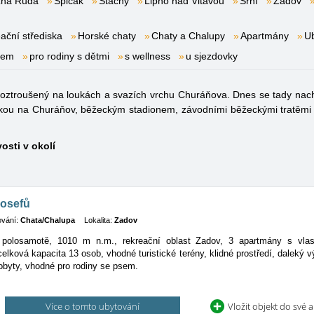
zná Ruda
Špičák
Stachy
Lipno nad Vltavou
Srní
Zadov
ační střediska
Horské chaty
Chaty a Chalupy
Apartmány
Ub
nem
pro rodiny s dětmi
s wellness
u sjezdovky
roztroušený na loukách a svazích vrchu Churáňova. Dnes se tady nac
novkou na Churáňov, běžeckým stadionem, závodními běžeckými tratě
osti v okolí
Josefů
ování:
Chata/Chalupa
Lokalita:
Zadov
polosamotě, 1010 m n.m., rekreační oblast Zadov, 3 apartmány s vlas
celková kapacita 13 osob, vhodné turistické terény, klidné prostředí, daleký v
byty, vhodné pro rodiny se psem.
Více o tomto ubytování
Vložit objekt do své 