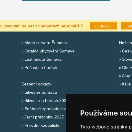
ZOBRAZIT
ZA
e ubytování na našich serverech nejlevnější?
Mapa serveru Šumava
Naše s
Katalog ubytování Šumava
Česk
Lastminute Šumava
Slov
Počasí na horách
Chor
Alpy
Sezónní odkazy:
Itálie
Silvester Šumava
Silvestr na horách 2025/26
Sněhové zpravodajství
Používáme sou
Jarní prázdniny 2027
Přírodní koupaliště
Tyto webové stránky po