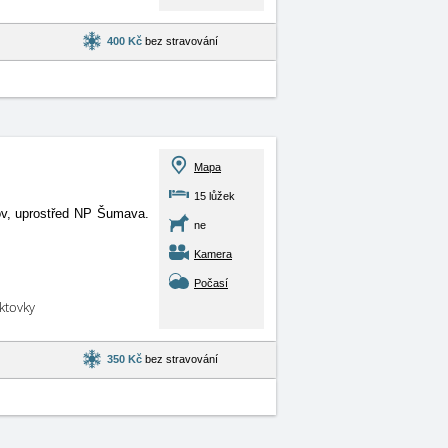
400 Kč
bez stravování
Mapa
15 lůžek
dov, uprostřed NP Šumava.
ne
Kamera
Počasí
aktovky
350 Kč
bez stravování