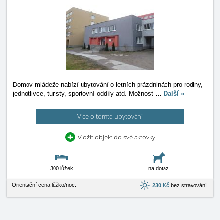
Domov mládeže nabízí ubytování o letních prázdninách pro rodiny,
jednotlivce, turisty, sportovní oddíly atd. Možnost
…
Další »
Více o tomto ubytování
Vložit objekt do své aktovky
300 lůžek
na dotaz
Orientační cena lůžko/noc:
230 Kč
bez stravování