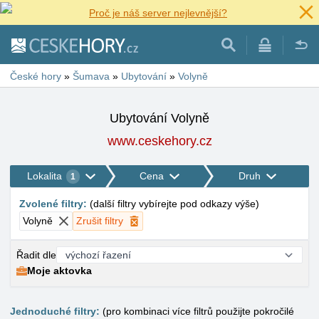
Proč je náš server nejlevnější?
České hory
»
Šumava
»
Ubytování
»
Volyně
Ubytování Volyně
www.ceskehory.cz
Lokalita
Cena
Druh
1
Zvolené filtry
:
(
další filtry vybírejte pod odkazy výše
)
Volyně
Zrušit filtry
Řadit dle
Moje aktovka
Jednoduché filtry:
(pro kombinaci více filtrů použijte pokročilé