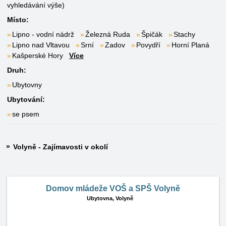
vyhledávání výše)
Místo:
Lipno - vodní nádrž
Železná Ruda
Špičák
Stachy
Lipno nad Vltavou
Srní
Zadov
Povydří
Horní Planá
Kašperské Hory
Více
Druh:
Ubytovny
Ubytování:
se psem
Volyně - Zajímavosti v okolí
Domov mládeže VOŠ a SPŠ Volyně
Ubytovna,
Volyně