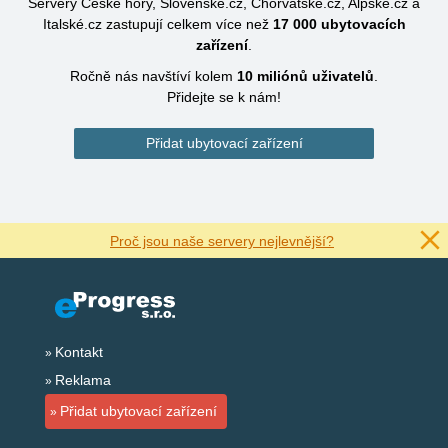
Servery České hory, Slovenské.cz, Chorvatské.cz, Alpské.cz a
Italské.cz zastupují celkem více než
17 000
ubytovacích
zařízení
.
Ročně nás navštíví kolem
10 miliónů
uživatelů
.
Přidejte se k nám!
Přidat ubytovací zařízení
Proč jsou naše servery nejlevnější?
Kontakt
Reklama
Přidat ubytovací zařízení