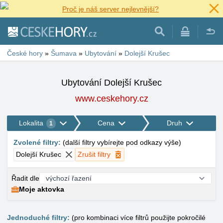
Proč je náš server nejlevnější?
České hory
»
Šumava
»
Ubytování
»
Dolejší Krušec
Ubytování Dolejší Krušec
www.ceskehory.cz
Lokalita
Cena
Druh
1
Zvolené filtry
:
(
další filtry vybírejte pod odkazy výše
)
Dolejší Krušec
Zrušit filtry
Řadit dle
Moje aktovka
Jednoduché filtry:
(pro kombinaci více filtrů použijte pokročilé