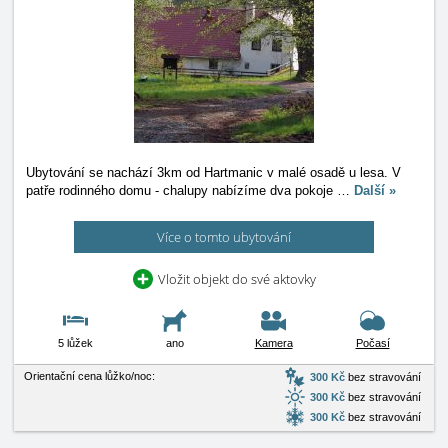
Ubytování se nachází 3km od Hartmanic v malé osadě u lesa. V
patře rodinného domu - chalupy nabízíme dva pokoje
…
Další »
Více o tomto ubytování
Vložit objekt do své aktovky
5 lůžek
ano
Kamera
Počasí
Orientační cena lůžko/noc:
300 Kč
bez stravování
300 Kč
bez stravování
300 Kč
bez stravování