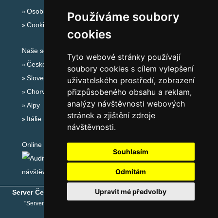
Osobní údaje
Používáme soubory
Cookies
cookies
Naše servery:
Tyto webové stránky používají
České hory
soubory cookies s cílem vylepšení
Slovenské hory
uživatelského prostředí, zobrazení
přizpůsobeného obsahu a reklam,
Chorvatsko
analýzy návštěvnosti webových
Alpy
stránek a zjištění zdroje
Itálie
návštěvnosti.
Online audit:
Souhlasím
Odmítám
Upravit mé předvolby
Server České hory
® - Copyright © 1999-2026
eProgress s.r.o.
"Server České hory" je registrovaná obchodní známka společnosti
eProgress s.r.o.
, www.ceskehory.cz