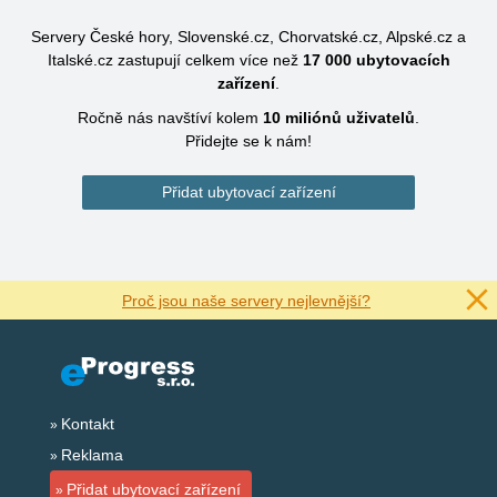
Servery České hory, Slovenské.cz, Chorvatské.cz, Alpské.cz a
Italské.cz zastupují celkem více než
17 000
ubytovacích
zařízení
.
Ročně nás navštíví kolem
10 miliónů
uživatelů
.
Přidejte se k nám!
Přidat ubytovací zařízení
Proč jsou naše servery nejlevnější?
Kontakt
Reklama
Přidat ubytovací zařízení