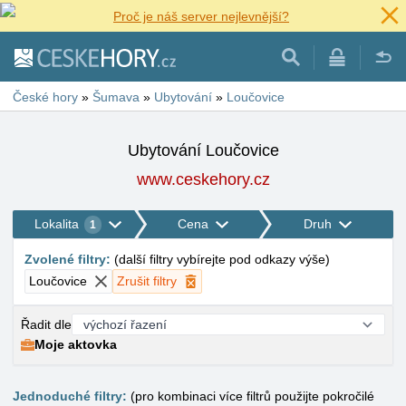
Proč je náš server nejlevnější?
České hory
»
Šumava
»
Ubytování
»
Loučovice
Ubytování Loučovice
www.ceskehory.cz
Lokalita
Cena
Druh
1
Zvolené filtry
:
(
další filtry vybírejte pod odkazy výše
)
Loučovice
Zrušit filtry
Řadit dle
Moje aktovka
Jednoduché filtry:
(pro kombinaci více filtrů použijte pokročilé