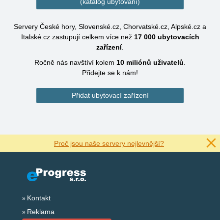
(katalog ubytování)
Servery České hory, Slovenské.cz, Chorvatské.cz, Alpské.cz a
Italské.cz zastupují celkem více než
17 000
ubytovacích
zařízení
.
Ročně nás navštíví kolem
10 miliónů
uživatelů
.
Přidejte se k nám!
Přidat ubytovací zařízení
Proč jsou naše servery nejlevnější?
Kontakt
Reklama