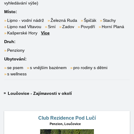
vyhledávání výše)
Místo:
Lipno - vodní nádrž
Železná Ruda
Špičák
Stachy
Lipno nad Vltavou
Srní
Zadov
Povydří
Horní Planá
Kašperské Hory
Více
Druh:
Penziony
Ubytování:
se psem
s vnějším bazénem
pro rodiny s dětmi
s wellness
Loučovice - Zajímavosti v okolí
Club Rezidence Pod Lučí
Penzion,
Loučovice