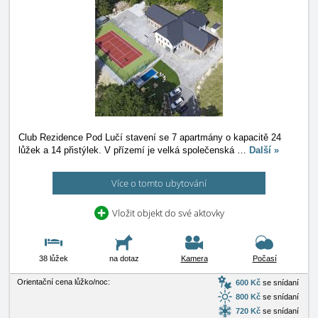
Club Rezidence Pod Lučí stavení se 7 apartmány o kapacitě 24
lůžek a 14 přistýlek. V přízemí je velká společenská
…
Další »
Více o tomto ubytování
Vložit objekt do své aktovky
38 lůžek
na dotaz
Kamera
Počasí
Orientační cena lůžko/noc:
600 Kč
se snídaní
800 Kč
se snídaní
720 Kč
se snídaní