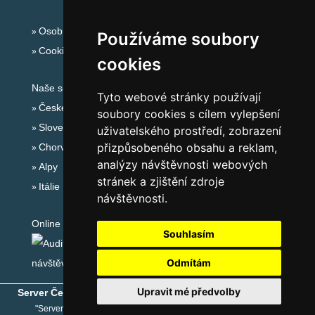
Osobní údaje
Používáme soubory
Cookies
cookies
Naše servery:
Tyto webové stránky používají
České hory
soubory cookies s cílem vylepšení
Slovenské hory
uživatelského prostředí, zobrazení
přizpůsobeného obsahu a reklam,
Chorvatsko
analýzy návštěvnosti webových
Alpy
stránek a zjištění zdroje
Itálie
návštěvnosti.
Online audit:
Souhlasím
Odmítám
Upravit mé předvolby
Server České hory
® - Copyright © 1999-2026
eProgress s.r.o.
"Server České hory" je registrovaná obchodní známka společnosti