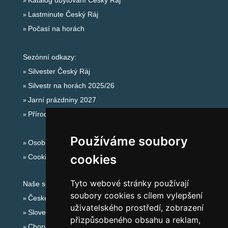
Katalog ubytování Český Ráj
Lastminute Český Ráj
Počasí na horách
Sezónní odkazy:
Silvester Český Ráj
Silvestr na horách 2025/26
Jarní prázdniny 2027
Přírodní koupaliště
Používáme soubory
Osobní údaje
cookies
Cookies
Tyto webové stránky používají
Naše servery:
soubory cookies s cílem vylepšení
České hory
uživatelského prostředí, zobrazení
Slovenské hory
přizpůsobeného obsahu a reklam,
Chorvatsko