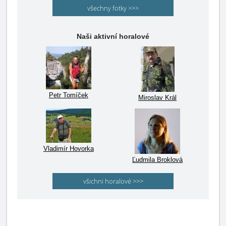
všechny fotky >>>
Naši aktivní horalové
Petr Tomíček
Miroslav Král
Vladimír Hovorka
Ľudmila Broklová
všichni horalové >>>