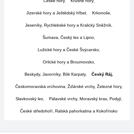
České hory
,
Krušné hory
,
Jizerské hory a Ještědský hřbet
,
Krkonoše
,
Jeseníky, Rychlebské hory a Kralický Sněžník
,
Šumava, Český les a Lipno
,
Lužické hory a České Švýcarsko
,
Orlické hory a Broumovsko
,
Beskydy, Javorníky, Bílé Karpaty
,
Český Ráj
,
Českomoravská vrchovina, Žďárské vrchy, Železné hory
,
Slavkovský les
,
Pálavské vrchy, Moravský kras, Podyjí
,
České středohoří, Ralská pahorkatina a Kokořínsko