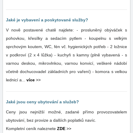
Jaké je vybavení a poskytované služby?
V nově postavené chatě najdete: - prosluněný obýváček s
pohovkou, křesílky a sedacím pytlem - koupelnu s velkým
sprchovým koutem, WC, fén vč. hygienických potřeb - 2 ložnice
v podkroví (2 x 4 lůžka) - kuchyň s kamny (plně vybavená - s
varnou deskou, mikrovlnkou, varnou konvicí, veškeré nádobí
včetně dochucovadel základních pro vaření) - komora s velkou
lednicí a...
více
>>
Jaké jsou ceny ubytování a služeb?
Ceny jsou nejnižší možné, zadané přímo provozovatelem
ubytování, bez provize a dalších poplatků navíc.
Kompletní ceník naleznete
ZDE
>>