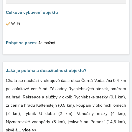
Celkové vybavení objektu
Wi-Fi
Pobyt se psem:
Je možný
Jaká je poloha a dosažitelnost objektu?
Chata se nachází v okrajové části obce Černá Voda. Asi 0,4 km
po asfaltové cestě od Základny Rychlebských stezek, směrem
na hrad. Rekreace a služby v okolí: Rychlebské stezky (0,1 km),
zřícenina hradu Kaltenštejn (0,5 km), koupání v okolních lomech
(2 km), rybník U dubu (2 km), Venušiny misky (4 km),
Nýznerovské vodopády (8 km), jeskyně na Pomezí (14,5 km),
skvělá...
více
>>