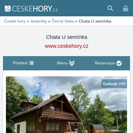
České hory
»
Jeseníky
»
Černá Voda
»
Chata U semínka
Chata U semínka
www.ceskehory.cz
Přehled
Menu
Rezervace
Galerie >>>