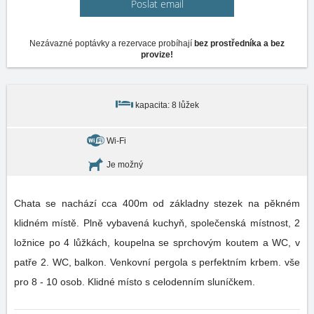
Poslat email
Nezávazné poptávky a rezervace probíhají
bez prostředníka a bez
provize!
kapacita: 8 lůžek
Wi-Fi
Je možný
Chata se nachází cca 400m od základny stezek na pěkném
klidném místě. Plně vybavená kuchyň, společenská místnost, 2
ložnice po 4 lůžkách, koupelna se sprchovým koutem a WC, v
patře 2. WC, balkon. Venkovní pergola s perfektním krbem. vše
pro 8 - 10 osob. Klidné místo s celodenním sluníčkem.