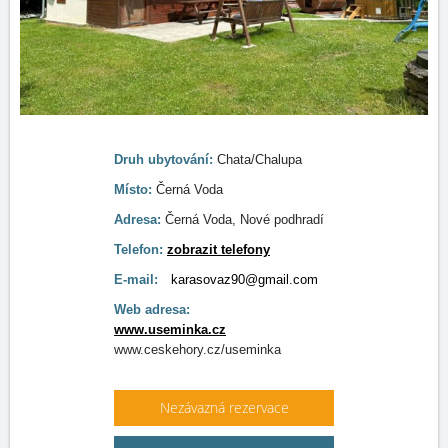
Druh ubytování:
Chata/Chalupa
Místo:
Černá Voda
Adresa:
Černá Voda, Nové podhradí
Telefon:
zobrazit telefony
E-mail:
karasovaz90@gmail.com
Web adresa:
www.useminka.cz
www.ceskehory.cz/useminka
Nezávazná rezervace