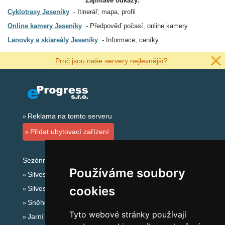
Zajímavé odkazy:
Cyklotrasy Jeseníky
Itinerář, mapa, profil
Online kamery Jeseníky
Předpověď počasí, online kamery
Lanovky a skiareály Jeseníky
Informace, ceníky
Proč jsou naše servery nejlevnější?
Reklama na tomto serveru
Přidat ubytovací zařízení
Sezónní odkazy:
Používáme soubory
Silvester Jeseníky
cookies
Silvestr na horách 2025/26
Sněhové zpravodajství
Tyto webové stránky používají
Jarní prázdniny 2027