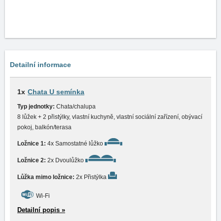
Detailní informace
1x
Chata U semínka
Typ jednotky:
Chata/chalupa
8 lůžek + 2 přistýlky, vlastní kuchyně, vlastní sociální zařízení, obývací
pokoj, balkón/terasa
Ložnice 1:
4x Samostatné lůžko
Ložnice 2:
2x Dvoulůžko
Lůžka mimo ložnice:
2x Přistýlka
Wi-Fi
Detailní popis »