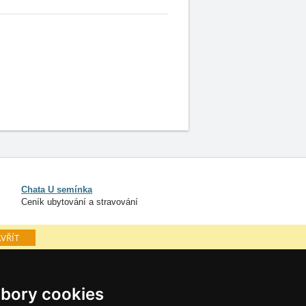
Chata U semínka
Ceník ubytování a stravování
VŘÍT
níky
Osobní údaje
bory cookies
Cookies