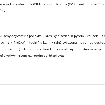
ess Javorník (20 km), lázně Jeseník (22 km autem nebo 11 km pěší), rozhledna Borůvko
íme.
ohovkou, křesílky a sedacím pytlem - koupelnu s velkým sprchovým koutem, WC, fén vč.
kroví (2 x 4 lůžka) - kuchyň s kamny (plně vybavená - s varnou deskou
h pro vaření) - komora s velkou lednicí a úložným prostorem na potr
ení s velkým krbem na kterém se dá grilovat