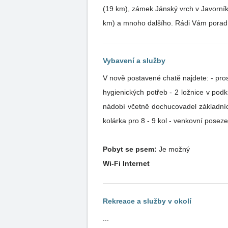
(19 km), zámek Jánský vrch v Javorníku a welln
km) a mnoho dalšího. Rádi Vám porad
Vybavení a služby
V nově postavené chatě najdete: - prosluněný obýváček s p
hygienických potřeb - 2 ložnice v pod
nádobí včetně dochucovadel základníc
kolárka pro 8 - 9 kol - venkovní posez
Pobyt se psem:
Je možný
Wi-Fi Internet
Rekreace a služby v okolí
...