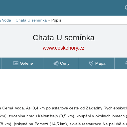
á Voda
»
Chata U semínka
»
Popis
Chata U semínka
www.ceskehory.cz
Galerie
Ceny
Mapa
Černá Voda. Asi 0,4 km po asfaltové cestě od Základny Rychlebských stezek
 km), zřícenina hradu Kaltenštejn (0,5 km), koupání v okolních lomech
8 km), jeskyně na Pomezí (14,5 km), skvělá restaurace Na palubě a we