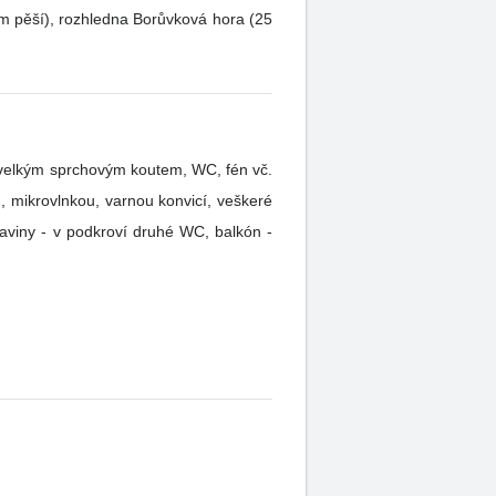
vá hora (25
, mikrovlnkou, varnou konvicí, veškeré
aviny - v podkroví druhé WC, balkón -