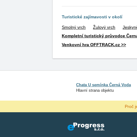
Turistické zajímavosti v okolí
Smolný vrch
Žulový vrch
Jeskyn
Kompletní turistický průvodce Čer
Venkovní hra OFFTRACK.cz >>
Chata U semínka Černá Voda
Hlavní strana objektu
Proč j