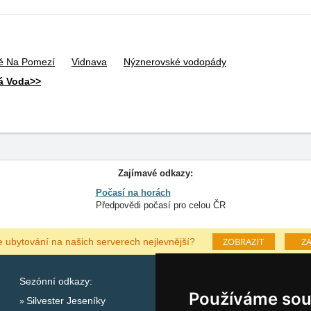
ě Na Pomezí
Vidnava
Nýznerovské vodopády
ná Voda>>
Zajímavé odkazy:
Počasí na horách
Předpovědi počasí pro celou ČR
ZOBRAZIT
ZA
e ubytování na našich serverech nejlevnější?
Sezónní odkazy:
Katalog ubytování Jese
Používáme sou
Silvester Jeseníky
Lastminute Jeseníky