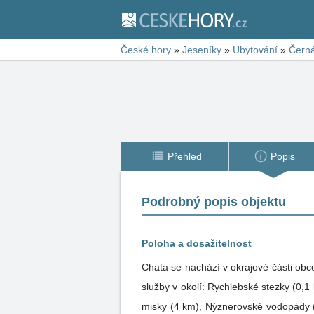
České hory
»
Jeseníky
»
Ubytování
»
Čern
Přehled
Popis
Podrobný popis objektu
Poloha a dosažitelnost
Chata se nachází v okrajové části obce 
služby v okolí: Rychlebské stezky (0,1
misky (4 km), Nýznerovské vodopády (