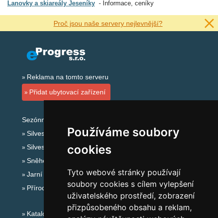
Lanovky a skiareály Jeseníky
Informace, ceníky
Proč jsou naše servery nejlevnější?
Reklama na tomto serveru
Přidat ubytovací zařízení
Sezónní odkazy:
Používáme soubory
Silvester Jeseníky
cookies
Silvestr na horách 2025/26
Sněhové zpravodajství
Tyto webové stránky používají
Jarní prázdniny 2027
soubory cookies s cílem vylepšení
Přírodní koupaliště
uživatelského prostředí, zobrazení
přizpůsobeného obsahu a reklam,
Katalog ubytování Jeseníky