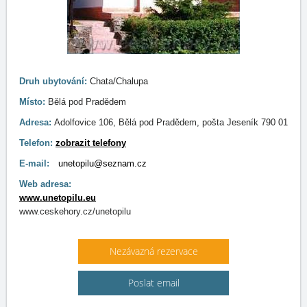
Druh ubytování:
Chata/Chalupa
Místo:
Bělá pod Pradědem
Adresa:
Adolfovice 106, Bělá pod Pradědem, pošta Jeseník 790 01
Telefon:
zobrazit telefony
E-mail:
unetopilu@seznam.cz
Web adresa:
www.unetopilu.eu
www.ceskehory.cz/unetopilu
Nezávazná rezervace
Poslat email