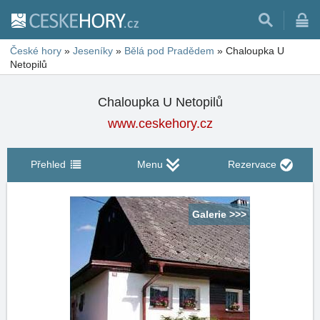
České hory
»
Jeseníky
»
Bělá pod Pradědem
»
Chaloupka U
Netopilů
Chaloupka U Netopilů
www.ceskehory.cz
Přehled
Menu
Rezervace
Galerie >>>