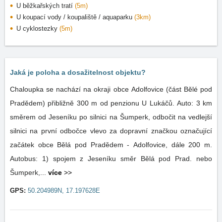
U běžkařských tratí
(5m)
U koupací vody / koupaliště / aquaparku
(3km)
U cyklostezky
(5m)
Jaká je poloha a dosažitelnost objektu?
Chaloupka se nachází na okraji obce Adolfovice (část Bělé pod
Pradědem) přibližně 300 m od penzionu U Lukáčů. Auto: 3 km
směrem od Jeseníku po silnici na Šumperk, odbočit na vedlejší
silnici na první odbočce vlevo za dopravní značkou označující
začátek obce Bělá pod Pradědem - Adolfovice, dále 200 m.
Autobus: 1) spojem z Jeseníku směr Bělá pod Prad. nebo
Šumperk,...
více
>>
GPS:
50.204989N, 17.197628E