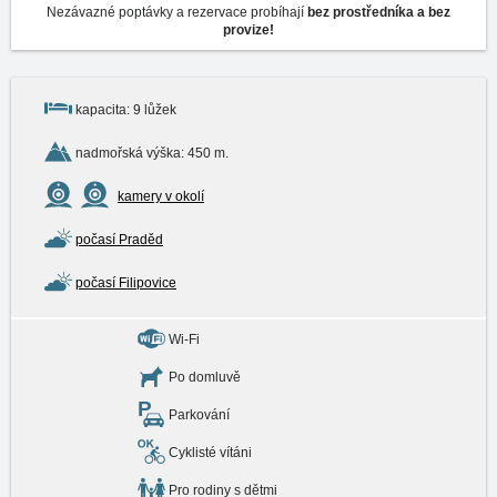
Nezávazné poptávky a rezervace probíhají
bez prostředníka a bez
provize!
kapacita: 9 lůžek
nadmořská výška: 450 m.
kamery v okolí
počasí Praděd
počasí Filipovice
Wi-Fi
Po domluvě
Parkování
Cyklisté vítáni
Pro rodiny s dětmi