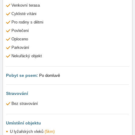
Venkovní terasa
Cyklisté vítáni
Pro rodiny s dětmi
Povlečení
Oploceno
Parkování
Nekuřácký objekt
Pobyt se psem:
Po domluvě
Stravování
Bez stravování
Umístění objektu
U lyžařských vleků
(5km)