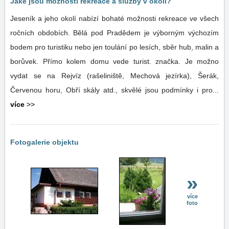
Jaké jsou možnosti rekreace a služby v okolí?
Jeseník a jeho okolí nabízí bohaté možnosti rekreace ve všech
ročních obdobích. Bělá pod Pradědem je výborným výchozím
bodem pro turistiku nebo jen toulání po lesích, sběr hub, malin a
borůvek. Přímo kolem domu vede turist. značka. Je možno
vydat se na Rejvíz (rašeliniště, Mechová jezírka), Šerák,
Červenou horu, Obří skály atd., skvělé jsou podmínky i pro...
více
>>
Fotogalerie objektu
»
více
foto