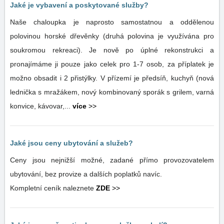
Jaké je vybavení a poskytované služby?
Naše chaloupka je naprosto samostatnou a oddělenou
polovinou horské dřevěnky (druhá polovina je využívána pro
soukromou rekreaci). Je nově po úplné rekonstrukci a
pronajímáme ji pouze jako celek pro 1-7 osob, za příplatek je
možno obsadit i 2 přistýlky. V přízemí je předsíň, kuchyň (nová
lednička s mražákem, nový kombinovaný sporák s grilem, varná
konvice, kávovar,...
více
>>
Jaké jsou ceny ubytování a služeb?
Ceny jsou nejnižší možné, zadané přímo provozovatelem
ubytování, bez provize a dalších poplatků navíc.
Kompletní ceník naleznete
ZDE
>>