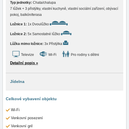
Typ jednotky:
Chata/chalupa
7 lůžek + 3 přistýlky, vlastní kuchyně, vlastní sociální zařízení, obývací
pokoj, balkón/terasa
Ložnice 1:
1x Dvoulůžko
Ložnice 2:
5x Samostatné lůžko
Lůžka mimo ložnice:
3x Přistýlka
Televize
Wi-Fi
Pro rodiny s dětmi
Detailní popis »
Jídelna
Celkové vybavení objektu
Wi-Fi
Venkovní posezení
Venkovní gril