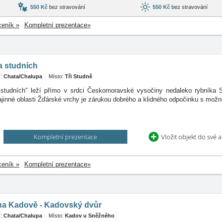
550 Kč
bez stravování
550 Kč
bez stravování
ceník »
Kompletní prezentace»
a studních
:
Chata/Chalupa
Místo:
Tři Studně
studních" leží přímo v srdci Českomoravské vysočiny nedaleko rybníka S
ajinné oblasti Žďárské vrchy je zárukou dobrého a klidného odpočinku s možno
Kompletní prezentace
Vložit objekt do své 
ceník »
Kompletní prezentace»
na Kadově - Kadovský dvůr
:
Chata/Chalupa
Místo:
Kadov u Sněžného