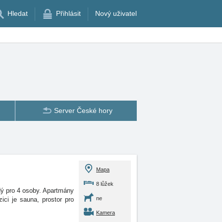
Hledat
Přihlásit
Nový uživatel
Server České hory
Mapa
8 lůžek
ý pro 4 osoby. Apartmány
ne
ci je sauna, prostor pro
Kamera