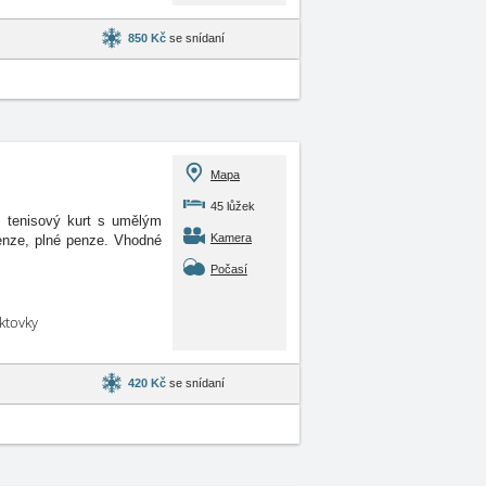
850 Kč
se snídaní
Mapa
45 lůžek
, tenisový kurt s umělým
Kamera
penze, plné penze. Vhodné
Počasí
aktovky
420 Kč
se snídaní