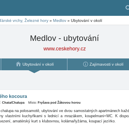
árské vrchy, Železné hory
»
Medlov
»
Ubytování v okolí
Medlov - ubytování
www.ceskehory.cz
Ubytování v okolí
Zajímavosti v okolí
ného kocoura
:
Chata/Chalupa
Místo:
Fryšava pod Žákovou horou
chalupa na polosamotě, ubytování ve dvou samostatných apartmánech každ
ny vlastními kuchyňkami s lednicí a mrazákem, koupelmani+WC. K dispozi
ezení, amatérský kurt s klubovnou, kolárna/lyžárna, koupací jezírko.