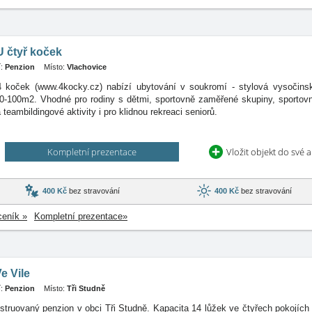
 čtyř koček
:
Penzion
Místo:
Vlachovice
 koček (www.4kocky.cz) nabízí ubytování v soukromí - stylová vysočins
0-100m2. Vhodné pro rodiny s dětmi, sportovně zaměřené skupiny, sportovn
teambildingové aktivity i pro klidnou rekreaci seniorů.
Kompletní prezentace
Vložit objekt do své 
400 Kč
bez stravování
400 Kč
bez stravování
ceník »
Kompletní prezentace»
e Vile
:
Penzion
Místo:
Tři Studně
truovaný penzion v obci Tři Studně. Kapacita 14 lůžek ve čtyřech pokojích