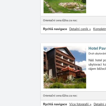
Orientační cena lůžka za noc:
Rychlá navigace
Detailní ceník »
Kompletn
Hotel Pav
Druh ubytování
Náš hotel po
ubytovací
k
rájem běžeck
Orientační cena lůžka za noc:
Rychlá navigace
Více fotografií »
Detailní 