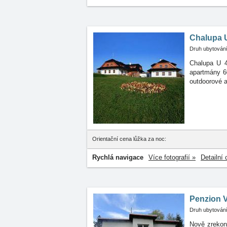
Chalupa U
Druh ubytování
Chalupa U 4
apartmány
6
outdoorové a 
Orientační cena lůžka za noc:
Rychlá navigace
Více fotografií »
Detailní 
Penzion V
Druh ubytování
Nově zrekons