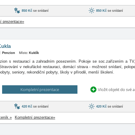
850 Kč
se snídaní
850 Kč
se snídaní
í prezentace»
Kukla
:
Penzion
Místo:
Kuklík
zion s restaurací a zahradním posezením. Pokoje se soc.zařízením a TV
 Stravování v nekuřácké restauraci, domácí strava - možnost snídaní, polo
pobyty, seniory, rekondiční pobyty, školy v přírodě, menší školení.
Kompletní prezentace
Vložit objekt do své 
420 Kč
se snídaní
420 Kč
se snídaní
ceník »
Kompletní prezentace»