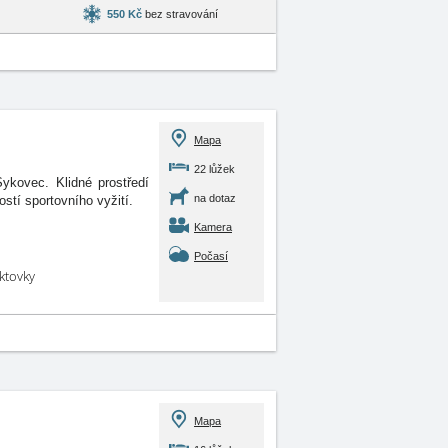
550 Kč
bez stravování
Mapa
22 lůžek
ykovec. Klidné prostředí
na dotaz
stí sportovního vyžití.
Kamera
Počasí
aktovky
Mapa