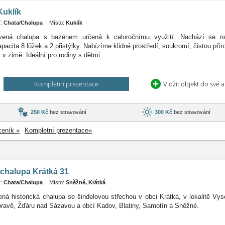
Kuklík
:
Chata/Chalupa
Místo:
Kuklík
vená chalupa s bazénem určená k celoročnímu využití. Nachází se 
apacita
8 lůžek a 2 přistýlky. Nabízíme klidné prostředí, soukromí, čistou pří
 i v zimě. Ideální pro rodiny s dětmi.
Kompletní prezentace
Vložit objekt do své 
250 Kč
bez stravování
300 Kč
bez stravování
ceník »
Kompletní prezentace»
chalupa Krátká 31
:
Chata/Chalupa
Místo:
Sněžné, Krátká
ná historická chalupa se šindelovou střechou v obci Krátká, v lokalitě Vys
ravě, Žďáru nad Sázavou a obcí Kadov, Blatiny, Samotín a Sněžné.