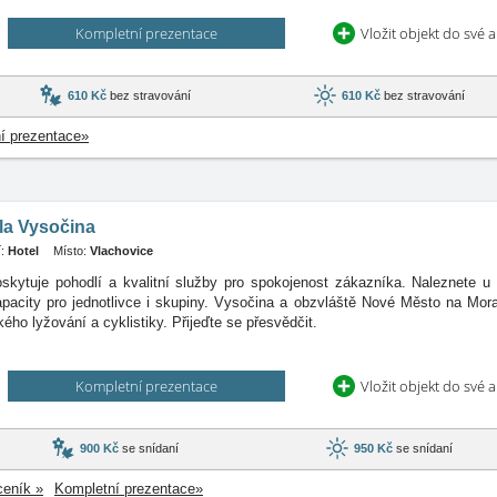
Kompletní prezentace
Vložit objekt do své 
610 Kč
bez stravování
610 Kč
bez stravování
í prezentace»
la Vysočina
:
Hotel
Místo:
Vlachovice
skytuje pohodlí a kvalitní služby pro spokojenost zákazníka. Naleznete u
apacity pro jednotlivce i skupiny. Vysočina a obzvláště Nové Město na Mora
ého lyžování a cyklistiky. Přijeďte se přesvědčit.
Kompletní prezentace
Vložit objekt do své 
900 Kč
se snídaní
950 Kč
se snídaní
ceník »
Kompletní prezentace»