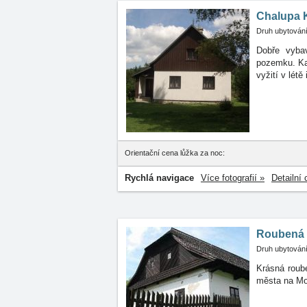
Chalupa 
Druh ubytování
Dobře vyba
pozemku. K
vyžití v létě
Orientační cena lůžka za noc:
Rychlá navigace
Více fotografií »
Detailní 
Roubená 
Druh ubytování
Krásná roube
města na Mo