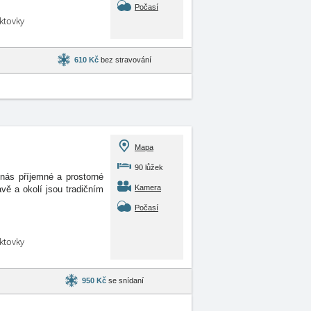
Počasí
aktovky
610 Kč
bez stravování
Mapa
90 lůžek
 nás příjemné a prostorné
Kamera
vě a okolí jsou tradičním
Počasí
aktovky
950 Kč
se snídaní