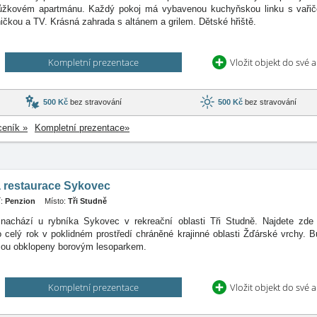
ůžkovém apartmánu. Každý pokoj má vybavenou kuchyňskou linku s vařiče
ničkou a TV. Krásná zahrada s altánem a grilem. Dětské hřiště.
Kompletní prezentace
Vložit objekt do své 
500 Kč
bez stravování
500 Kč
bez stravování
ceník »
Kompletní prezentace»
 restaurace Sykovec
:
Penzion
Místo:
Tři Studně
nachází u rybníka Sykovec v rekreační oblasti Tři Studně. Najdete zde
o celý rok v poklidném prostředí chráněné krajinné oblasti Žďárské vrchy. B
sou obklopeny borovým lesoparkem.
Kompletní prezentace
Vložit objekt do své 