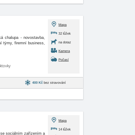
Mapa
32 lůžek
ká chalupa - novostavba,
na dotaz
í týmy, firemní business,
Kamera
Počasí
aktovky
400 Kč
bez stravování
Mapa
14 lůžek
 se sociálním zařízením a