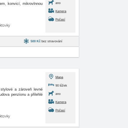
ano
m, konvicí, mikrovlnnou
Kamera
Počasí
aktovky
500 Kč
bez stravování
Mapa
90 lůžek
 stylové a zároveň levné
ano
udova penzionu a přilehlé
Kamera
Počasí
aktovky