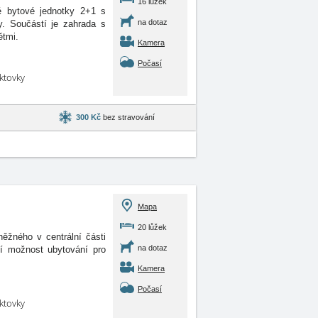
16 lůžek
é bytové jednotky 2+1 s
na dotaz
y. Součástí je zahrada s
ětmi.
Kamera
Počasí
aktovky
300 Kč
bez stravování
Mapa
20 lůžek
žného v centrální části
na dotaz
ní možnost ubytování pro
Kamera
Počasí
aktovky