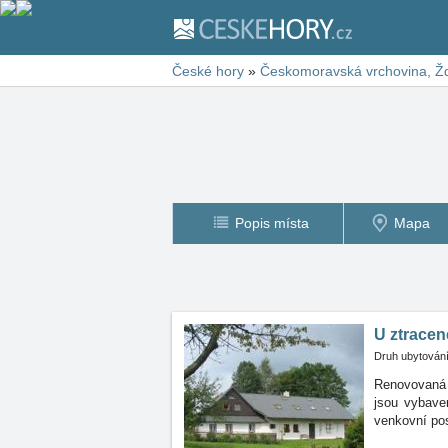
České hory
»
Českomoravská vrchovina, Žď
Popis místa
Mapa
U ztrace
Druh ubytování
Renovovaná 
jsou
vybave
venkovní pos