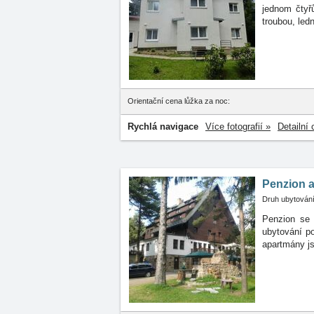
jednom čtyř
troubou, led
Orientační cena lůžka za noc:
Rychlá navigace
Více fotografií »
Detailní 
Penzion a
Druh ubytování
Penzion se 
ubytování
p
apartmány j