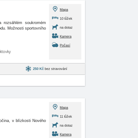
Mapa
10 lůžek
na rozsáhlém soukromém
na dotaz
rodu. Možnosti sportovního
Kamera
Počasí
aktovky
250 Kč
bez stravování
Mapa
11 lůžek
očina, v blízkosti Nového
na dotaz
Kamera