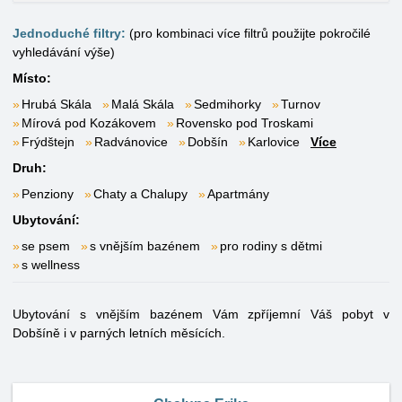
Jednoduché filtry:
(pro kombinaci více filtrů použijte pokročilé
vyhledávání výše)
Místo:
Hrubá Skála
Malá Skála
Sedmihorky
Turnov
Mírová pod Kozákovem
Rovensko pod Troskami
Frýdštejn
Radvánovice
Dobšín
Karlovice
Více
Druh:
Penziony
Chaty a Chalupy
Apartmány
Ubytování:
se psem
s vnějším bazénem
pro rodiny s dětmi
s wellness
Ubytování s vnějším bazénem Vám zpříjemní Váš pobyt v
Dobšíně i v parných letních měsících.