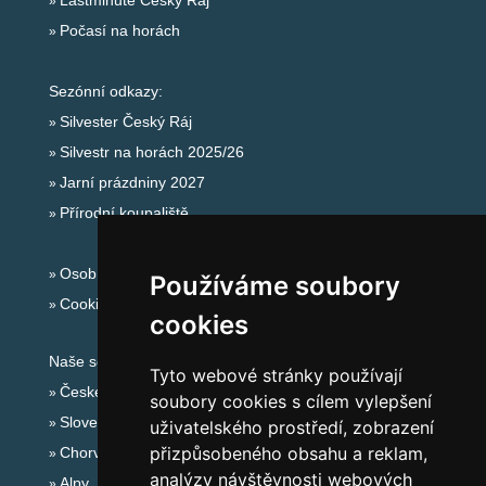
Lastminute Český Ráj
Počasí na horách
Sezónní odkazy:
Silvester Český Ráj
Silvestr na horách 2025/26
Jarní prázdniny 2027
Přírodní koupaliště
Osobní údaje
Používáme soubory
Cookies
cookies
Naše servery:
Tyto webové stránky používají
České hory
soubory cookies s cílem vylepšení
Slovenské hory
uživatelského prostředí, zobrazení
přizpůsobeného obsahu a reklam,
Chorvatsko
analýzy návštěvnosti webových
Alpy