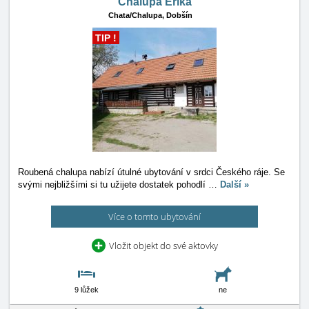
Chalupa Erika
Chata/Chalupa,
Dobšín
TIP !
Roubená chalupa nabízí útulné ubytování v srdci Českého ráje. Se
svými nejbližšími si tu užijete dostatek pohodlí
…
Další »
Více o tomto ubytování
Vložit objekt do své aktovky
9 lůžek
ne