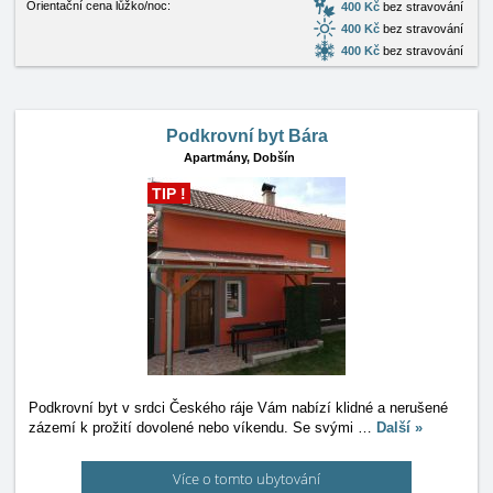
Orientační cena lůžko/noc:
400 Kč
bez stravování
400 Kč
bez stravování
400 Kč
bez stravování
Podkrovní byt Bára
Apartmány,
Dobšín
TIP !
Podkrovní byt v srdci Českého ráje Vám nabízí klidné a nerušené
zázemí k prožití dovolené nebo víkendu. Se svými
…
Další »
Více o tomto ubytování