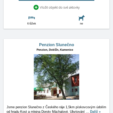
Vložit objekt do své aktovky
6 lůžek
ne
Penzion Slunečno
Penzion,
Dobšín, Kamenice
Jsme penzion Slunečno z Českého ráje 1,5km pískovcovým údolím
od hradu Kost a mlejna Doroty Máchalové. Ubytování
…
Další »