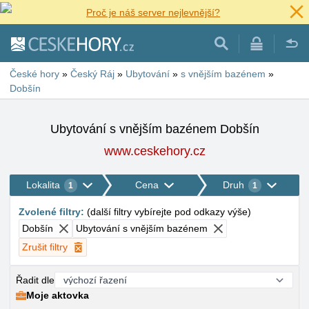
Proč je náš server nejlevnější?
České hory
»
Český Ráj
»
Ubytování
»
s vnějším bazénem
»
Dobšín
Ubytování s vnějším bazénem Dobšín
www.ceskehory.cz
Lokalita
Cena
Druh
1
1
Zvolené filtry
:
(
další filtry vybírejte pod odkazy výše
)
Dobšín
Ubytování s vnějším bazénem
Zrušit filtry
Řadit dle
Moje aktovka