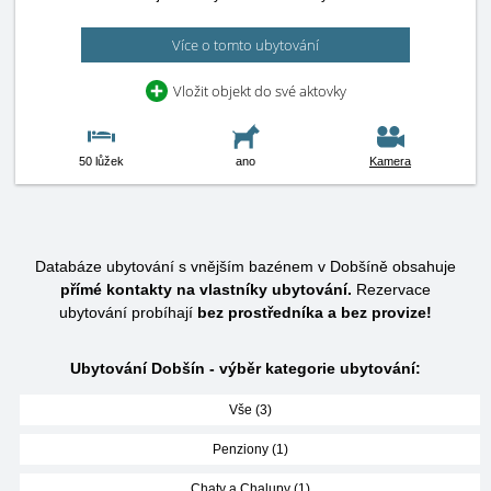
Více o tomto ubytování
Vložit objekt do své aktovky
50 lůžek
ano
Kamera
Databáze ubytování s vnějším bazénem v Dobšíně obsahuje
přímé kontakty na vlastníky ubytování.
Rezervace
ubytování probíhají
bez prostředníka a bez provize!
Ubytování Dobšín - výběr kategorie ubytování:
Vše (3)
Penziony (1)
Chaty a Chalupy (1)