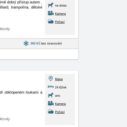
 zimě dobrý přístup autem
.
na dotaz
lliard, trampolína, dětské
Kamera
Počasí
aktovky
300 Kč
bez stravování
Mapa
24 lůžek
edí obklopeném loukami a
ano
Kamera
Počasí
aktovky