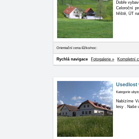
Dobře vybave
Celoroční pr
hřiště, ÚT na
Orientační cena lůžko/noc:
Rychlá navigace
Fotogalerie »
Kompletní c
Usedlost 
Kategorie ubyt
Nabízíme Vá
lesy
. Naše 