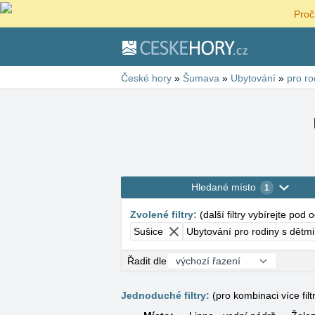
Proč
České hory
»
Šumava
»
Ubytování
»
pro ro
Hledané místo
1
Zvolené filtry
:
(
další filtry vybírejte pod
Sušice
Ubytování pro rodiny s dětmi
Řadit dle
Jednoduché filtry:
(pro kombinaci více filt