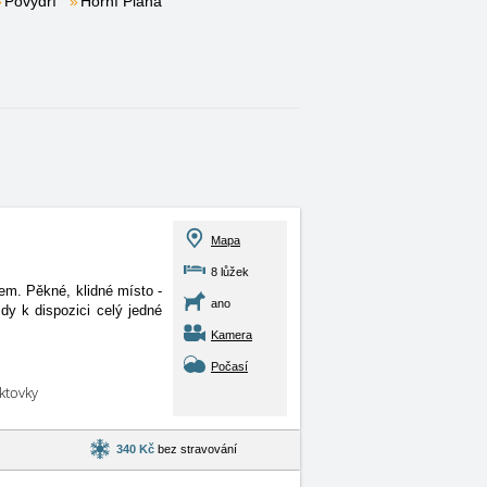
Povydří
Horní Planá
Mapa
8 lůžek
m. Pěkné, klidné místo -
ano
y k dispozici celý jedné
Kamera
Počasí
aktovky
340 Kč
bez stravování