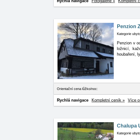
Rychlá navigace
Fotogalerie »
Kompletní c
Penzion 
Kategorie ubyt
Penzion v od
ložnicí, kaž
houbaření, l
Orientační cena lůžko/noc:
Rychlá navigace
Kompletní ceník »
Více o
Chalupa U
Kategorie ubyt