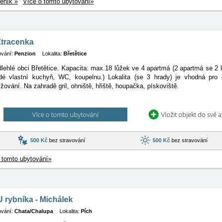
eník »
Více o tomto ubytování»
Ztracenka
ování:
Penzion
Lokalita:
Břetětice
lehlé obci Břetětice. Kapacita: max.18 lůžek ve 4 apartmá (2 apartmá se 2
dé vlastní kuchyň, WC, koupelnu.) Lokalita (se 3 hrady) je vhodná pro dě
yžování. Na zahradě gril, ohniště, hřiště, houpačka, pískoviště.
Více o tomto ubytování
Vložit objekt do své 
500 Kč
bez stravování
500 Kč
bez stravování
 tomto ubytování»
 rybníka - Michálek
ování:
Chata/Chalupa
Lokalita:
Pích