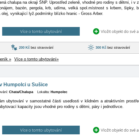
ná chalupa na okraji ŠNP. Uprostřed zeleně, vhodné pro rodiny s dětmi, i v
onájem, bazén, pergola, krb, udírna, velká spol.místnost s krbem, šipky, bi
 olej, vynikající lyž.podmínky blízko hranic - Gross Arber.
Více o tomto ubytování
Vložit objekt do své 
200 Kč
bez stravování
300 Kč
bez stravování
eník »
Více o tomto ubytování»
v Humpolci u Sušice
ování:
Chata/Chalupa
Lokalita:
Humpolec
m ubytování v samostatné části usedlosti v klidném a atraktivním prostř
ubytovací kapacity jsou vhodné pro rodiny s dětmi, páry i jednotlivce.
Více o tomto ubytování
Vložit objekt do své 