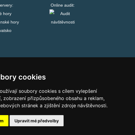
ervery:
Online audit:
é hory
enské hory
vatsko
bory cookies
užívají soubory cookies s cílem vylepšení
í, zobrazení přizpůsobeného obsahu a reklam,
ebových stránek a zjištění zdroje návštěvnosti.
ám
Upravit mé předvolby
skehory.cz