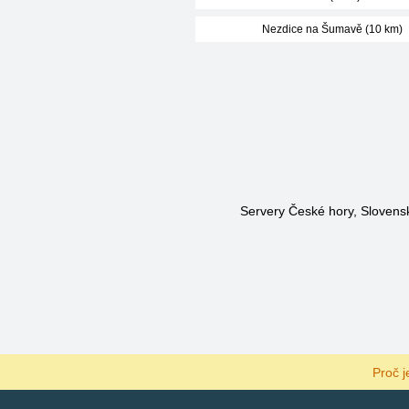
Nezdice na Šumavě (10 km)
Servery České hory, Slovensk
Proč j