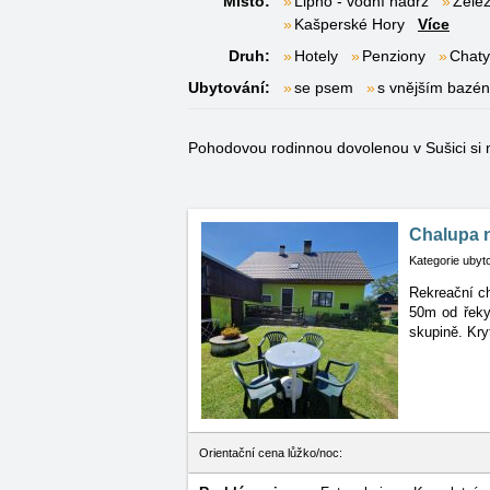
Místo:
Lipno - vodní nádrž
Žele
Kašperské Hory
Více
Druh:
Hotely
Penziony
Chaty
Ubytování:
se psem
s vnějším bazé
Pohodovou rodinnou dovolenou v Sušici si m
Chalupa 
Kategorie ubyt
Rekreační c
50m
od řeky
skupině. Kry
Orientační cena lůžko/noc: