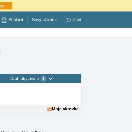
ŘÍT
Přihlásit
Nový uživatel
Zpět
e
Druh ubytování
1
Moje aktovka