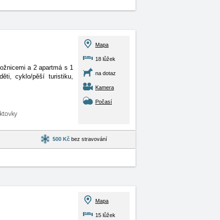
Mapa
18 lůžek
 ložnicemi a 2 apartmá s
1
na dotaz
ti, cyklo/pěší turistiku,
Kamera
Počasí
aktovky
500 Kč
bez stravování
Mapa
15 lůžek