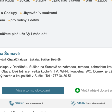
zná Ruda
Špičák
Stachy
Lipno nad Vltavou
Srní
Zadov
 a Chalupy
Ubytování v soukromí
nem
pro rodiny s dětmi
ůžete plně užít Vy i Vaše děti.
na Šumavě
ování:
Chata/Chalupa
Lokalita:
Sušice, Dobršín
halupa v Dobršíně u Sušice na Šumavě se zahradou, terasou, zahradním krbe
 Otavy. Dvě ložnice, velká kuchyň, TV, WI-FI, koupelna, WC. Domek je vžd
tý bazén a koupaliště v Sušici. Tel.: 777 34 30 51
Více o tomto ubytování
Vložit objekt do své 
340 Kč
bez stravování
340 Kč
bez stravování