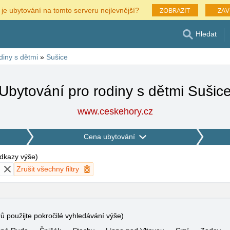
ZOBRAZIT
ZAV
 je ubytování na tomto serveru nejlevnější?
Hledat
diny s dětmi
»
Sušice
Ubytování pro rodiny s dětmi Sušic
www.ceskehory.cz
Cena ubytování
 odkazy výše
)
Zrušit všechny filtry
rů použijte pokročilé vyhledávání výše)