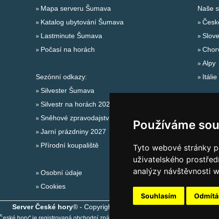
Mapa serveru Šumava
Naše s
Katalog ubytování Šumava
Česk
Lastminute Šumava
Slov
Počasí na horách
Chor
Alpy
Sezónní odkazy:
Itálie
Silvester Šumava
Silvestr na horách 2025/26
Sněhové zpravodajství
Používáme sou
Jarní prázdniny 2027
Přírodní koupaliště
Tyto webové stránky po
uživatelského prostřed
analýzy návštěvnosti w
Osobní údaje
Cookies
Souhlasím
Odmít
Server České hory
® - Copyright © 1999-2026
eProgress s.r.o.
České hory" je registrovaná obchodní známka společnosti
eProgress s.r.o.
, www.ce