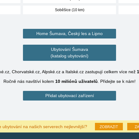
Soběšice (10 km)
Home Šumava, Český les a Lipno
Ubytování Šumava
(katalog ubytování)
é.cz, Chorvatské.cz, Alpské.cz a Italské.cz zastupují celkem více než
1
Ročně nás navštíví kolem
10 miliónů
uživatelů
.
Přidejte se k nám!
Přidat ubytovací zařízení
ZOBRAZIT
ZA
e ubytování na našich serverech nejlevnější?