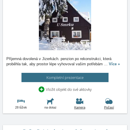
Příjemná dovolená v Jizerkách. penzion po rekonstrukci, která
proběhla tak, aby prostor lépe vyhovoval vašim potřebám
…
Více »
Kompletní prezentace
Vložit objekt do své aktovky
28 lůžek
na dotaz
Kamera
Počasí