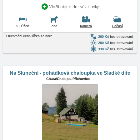
Vložit objekt do své aktovky
51 lůžek
ano
Kamera
Počasí
Orientační cena lůžka za noc:
260 Kč
bez stravování
280 Kč
bez stravování
330 Kč
bez stravování
Na Sluneční - pohádková chaloupka ve Sladké díře
Chata/Chalupa,
Příchovice