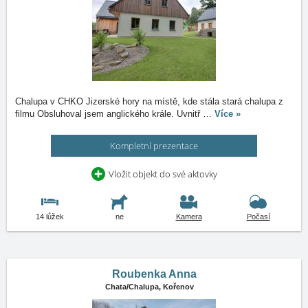
Chalupa v CHKO Jizerské hory na místě, kde stála stará chalupa z
filmu Obsluhoval jsem anglického krále. Uvnitř
…
Více »
Kompletní prezentace
Vložit objekt do své aktovky
14 lůžek
ne
Kamera
Počasí
Roubenka Anna
Chata/Chalupa,
Kořenov