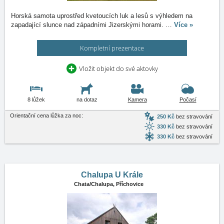
Horská samota uprostřed kvetoucích luk a lesů s výhledem na
zapadající slunce nad západními Jizerskými horami.
…
Více »
Kompletní prezentace
Vložit objekt do své aktovky
8 lůžek
na dotaz
Kamera
Počasí
Orientační cena lůžka za noc:
250 Kč
bez stravování
330 Kč
bez stravování
330 Kč
bez stravování
Chalupa U Krále
Chata/Chalupa,
Příchovice