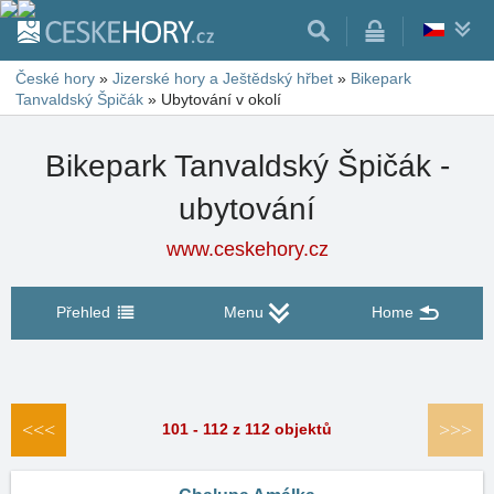
České hory
»
Jizerské hory a Ještědský hřbet
»
Bikepark
Tanvaldský Špičák
»
Ubytování v okolí
Bikepark Tanvaldský Špičák -
ubytování
www.ceskehory.cz
Přehled
Menu
Home
<<<
>>>
101 - 112 z 112 objektů