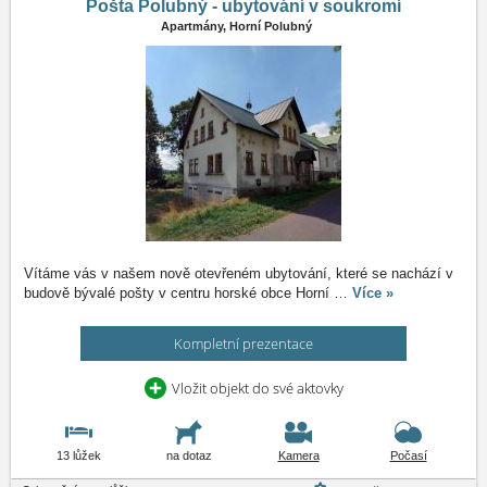
Pošta Polubný - ubytování v soukromí
Apartmány,
Horní Polubný
Vítáme vás v našem nově otevřeném ubytování, které se nachází v
budově bývalé pošty v centru horské obce Horní
…
Více »
Kompletní prezentace
Vložit objekt do své aktovky
13 lůžek
na dotaz
Kamera
Počasí