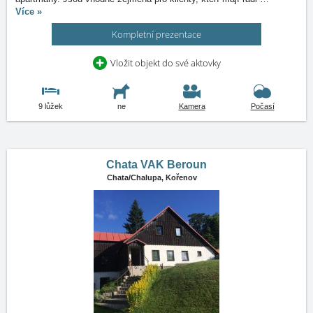
Více »
Kompletní prezentace
Vložit objekt do své aktovky
9 lůžek
ne
Kamera
Počasí
Chata VAK Beroun
Chata/Chalupa,
Kořenov