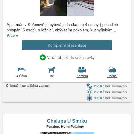
Apartmán v Kořenově je bytová jednotka pro 4 osoby ( pohodlné
přespání 6 osob), s ložnicí, obývacím pokojem, kuchyňským
…
Více »
Kompletní prezentace
Vložit objekt do své aktovky
4 lůžka
ne
Kamera
Počasí
Orientační cena lůžka za noc:
250 Kč
bez stravování
250 Kč
bez stravování
300 Kč
bez stravování
Chalupa U Smrku
Penzion,
Horní Polubný