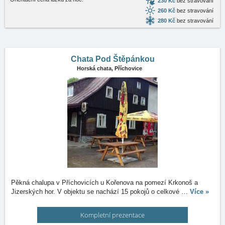
230 Kč
bez stravování
260 Kč
bez stravování
280 Kč
bez stravování
Chata Pod Štěpánkou
Horská chata,
Příchovice
Pěkná chalupa v Příchovicích u Kořenova na pomezí Krkonoš a
Jizerských hor. V objektu se nachází 15 pokojů o celkové
…
Více »
Kompletní prezentace