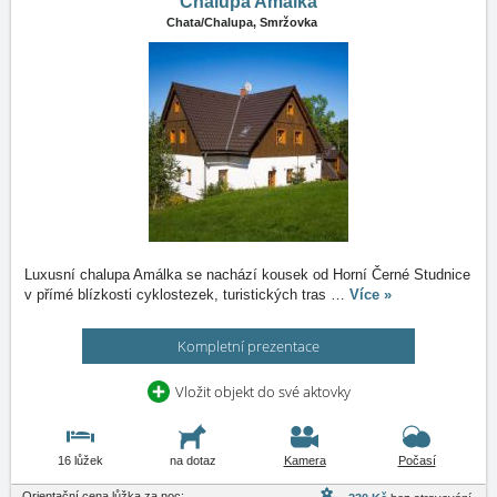
Chalupa Amálka
Chata/Chalupa,
Smržovka
Luxusní chalupa Amálka se nachází kousek od Horní Černé Studnice
v přímé blízkosti cyklostezek, turistických tras
…
Více »
Kompletní prezentace
Vložit objekt do své aktovky
16 lůžek
na dotaz
Kamera
Počasí
Orientační cena lůžka za noc: