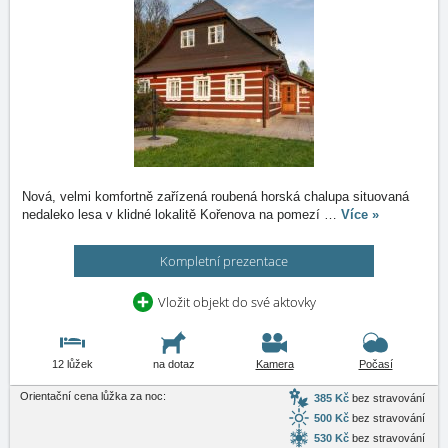
Nová, velmi komfortně zařízená roubená horská chalupa situovaná
nedaleko lesa v klidné lokalitě Kořenova na pomezí
…
Více »
Kompletní prezentace
Vložit objekt do své aktovky
12 lůžek
na dotaz
Kamera
Počasí
Orientační cena lůžka za noc:
385 Kč
bez stravování
500 Kč
bez stravování
530 Kč
bez stravování