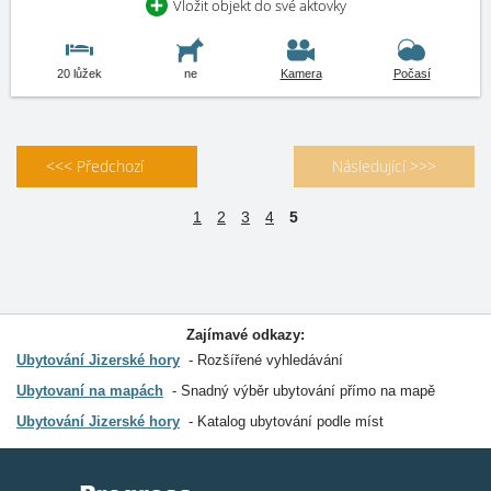
Vložit objekt do své aktovky
20 lůžek
ne
Kamera
Počasí
<<< Předchozí
Následující >>>
1
2
3
4
5
Zajímavé odkazy:
Ubytování Jizerské hory
Rozšířené vyhledávání
Ubytovaní na mapách
Snadný výběr ubytování přímo na mapě
Ubytování Jizerské hory
Katalog ubytování podle míst