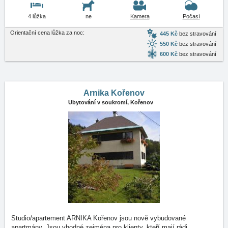
4 lůžka
ne
Kamera
Počasí
Orientační cena lůžka za noc:
445 Kč
bez stravování
550 Kč
bez stravování
600 Kč
bez stravování
Arnika Kořenov
Ubytování v soukromí,
Kořenov
Studio/apartement ARNIKA Kořenov jsou nově vybudované
apartmány. Jsou vhodné zejména pro klienty, kteří mají rádi
…