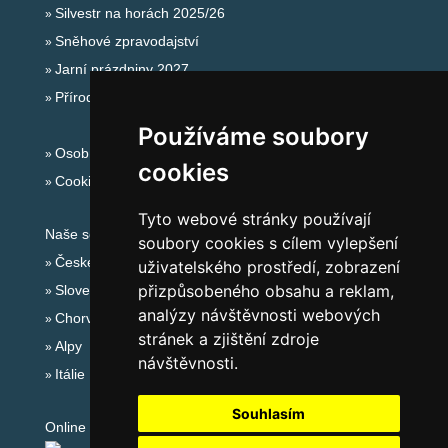
Silvestr na horách 2025/26
Sněhové zpravodajství
Jarní prázdniny 2027
Přírodní koupaliště
Používáme soubory
Osobní údaje
cookies
Cookies
Tyto webové stránky používají
Naše servery:
soubory cookies s cílem vylepšení
České hory
uživatelského prostředí, zobrazení
přizpůsobeného obsahu a reklam,
Slovenské hory
analýzy návštěvnosti webových
Chorvatsko
stránek a zjištění zdroje
Alpy
návštěvnosti.
Itálie
Souhlasím
Online audit: