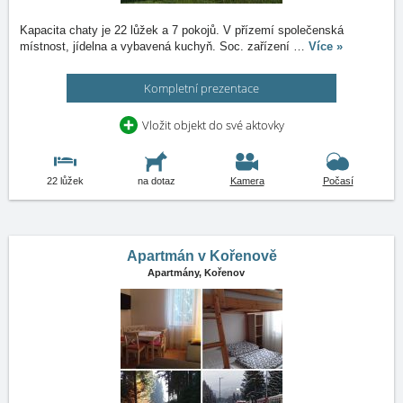
Kapacita chaty je 22 lůžek a 7 pokojů. V přízemí společenská
místnost, jídelna a vybavená kuchyň. Soc. zařízení
…
Více »
Kompletní prezentace
Vložit objekt do své aktovky
22 lůžek
na dotaz
Kamera
Počasí
Apartmán v Kořenově
Apartmány,
Kořenov