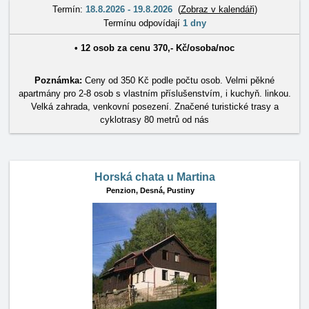
Termín:
18.8.2026 - 19.8.2026
(
Zobraz v kalendáři
)
Termínu odpovídají
1 dny
•
12 osob
za cenu
370
,-
Kč
/
osoba/noc
Poznámka:
Ceny od 350 Kč podle počtu osob. Velmi pěkné
apartmány pro 2-8 osob s vlastním příslušenstvím, i kuchyň. linkou.
Velká zahrada, venkovní posezení. Značené turistické trasy a
cyklotrasy 80 metrů od nás
Horská chata u Martina
Penzion,
Desná, Pustiny