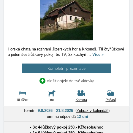
Horská chata na rozhraní Jizerských hor a Krkonoš. Tři čtyřlůžkové
a jeden šestilůžkový pokoj, 5x TV, 2x kuchyň
…
Více »
Kompletní prezentace
Vložit objekt do své aktovky
18 lůžek
ne
Kamera
Počasí
Termín:
9.8.2026 - 21.8.2026
(
Zobraz v kalendáři
)
Termínu odpovídá
12 dní
• 3x
4-lůžkový pokoj
250
,-
Kč
/
osoba/noc
• 1x
6-lůžkový pokoj
250
,-
Kč
/
osoba/noc