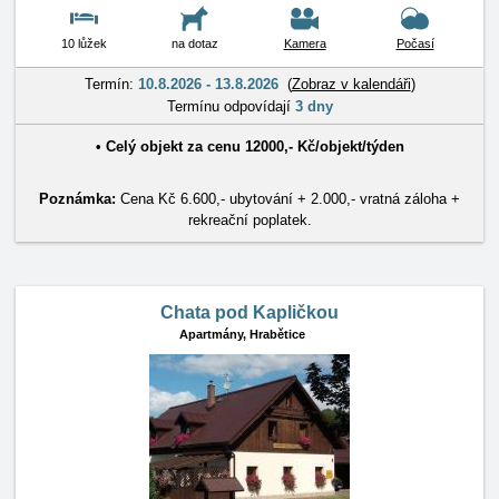
10 lůžek
na dotaz
Kamera
Počasí
Termín:
10.8.2026 - 13.8.2026
(
Zobraz v kalendáři
)
Termínu odpovídají
3 dny
•
Celý objekt
za cenu
12000
,-
Kč
/
objekt/týden
Poznámka:
Cena Kč 6.600,- ubytování + 2.000,- vratná záloha +
rekreační poplatek.
Chata pod Kapličkou
Apartmány,
Hrabětice