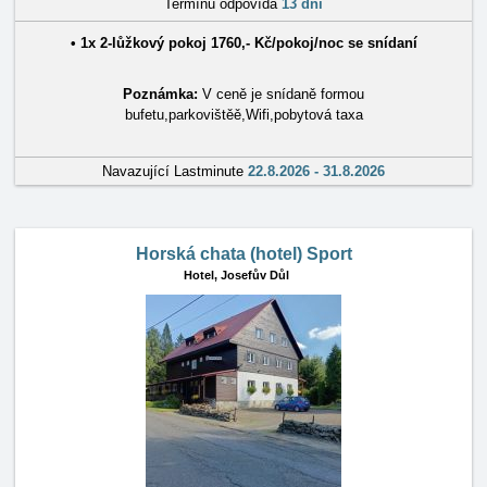
Termínu odpovídá
13 dní
• 1x
2-lůžkový pokoj
1760
,-
Kč
/
pokoj/noc
se snídaní
Poznámka:
V ceně je snídaně formou
bufetu,parkovištěě,Wifi,pobytová taxa
Navazující Lastminute
22.8.2026 - 31.8.2026
Horská chata (hotel) Sport
Hotel,
Josefův Důl