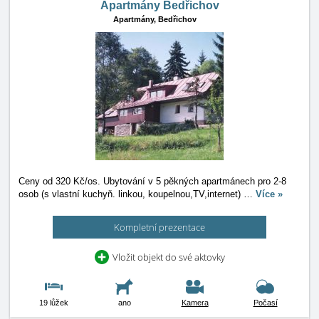
Apartmány Bedřichov
Apartmány,
Bedřichov
Ceny od 320 Kč/os. Ubytování v 5 pěkných apartmánech pro 2-8
osob (s vlastní kuchyň. linkou, koupelnou,TV,internet)
…
Více »
Kompletní prezentace
Vložit objekt do své aktovky
19 lůžek
ano
Kamera
Počasí