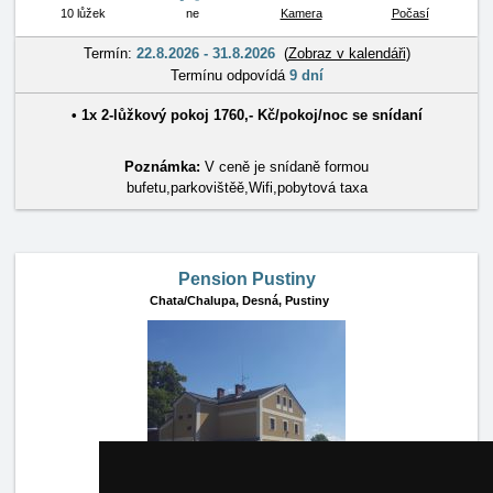
10 lůžek
ne
Kamera
Počasí
Termín:
22.8.2026 - 31.8.2026
(
Zobraz v kalendáři
)
Termínu odpovídá
9 dní
• 1x
2-lůžkový pokoj
1760
,-
Kč
/
pokoj/noc
se snídaní
Poznámka:
V ceně je snídaně formou
bufetu,parkovištěě,Wifi,pobytová taxa
Pension Pustiny
Chata/Chalupa,
Desná, Pustiny