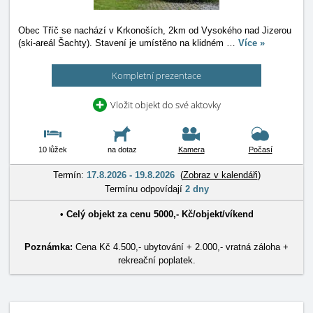
Obec Tříč se nachází v Krkonoších, 2km od Vysokého nad Jizerou
(ski-areál Šachty). Stavení je umístěno na klidném
…
Více »
Kompletní prezentace
Vložit objekt do své aktovky
10 lůžek
na dotaz
Kamera
Počasí
Termín:
17.8.2026 - 19.8.2026
(
Zobraz v kalendáři
)
Termínu odpovídají
2 dny
•
Celý objekt
za cenu
5000
,-
Kč
/
objekt/víkend
Poznámka:
Cena Kč 4.500,- ubytování + 2.000,- vratná záloha +
rekreační poplatek.