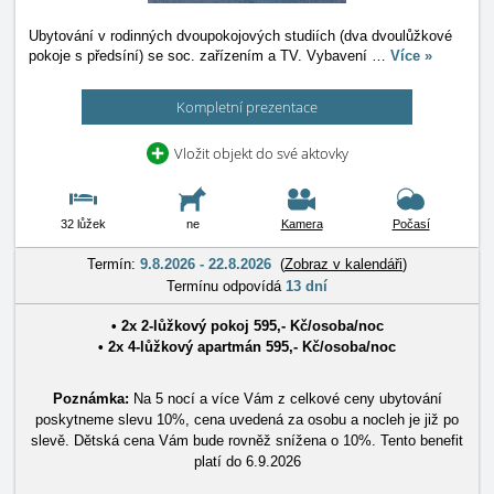
Ubytování v rodinných dvoupokojových studiích (dva dvoulůžkové
pokoje s předsíní) se soc. zařízením a TV. Vybavení
…
Více »
Kompletní prezentace
Vložit objekt do své aktovky
32 lůžek
ne
Kamera
Počasí
Termín:
9.8.2026 - 22.8.2026
(
Zobraz v kalendáři
)
Termínu odpovídá
13 dní
• 2x
2-lůžkový pokoj
595
,-
Kč
/
osoba/noc
• 2x
4-lůžkový apartmán
595
,-
Kč
/
osoba/noc
Poznámka:
Na 5 nocí a více Vám z celkové ceny ubytování
poskytneme slevu 10%, cena uvedená za osobu a nocleh je již po
slevě. Dětská cena Vám bude rovněž snížena o 10%. Tento benefit
platí do 6.9.2026