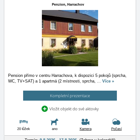
Penzion,
Harrachov
Pension přímo v centru Harrachova, k dispozici 5 pokojů (sprcha,
WC, TV+SAT) a 1 apartmá (2 místnosti, sprcha,
…
Více »
Kompletní prezentace
Vložit objekt do své aktovky
20 lůžek
ano
Kamera
Počasí