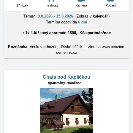
27 lůžek
na dotaz
Kamera
Počasí
Termín:
9.8.2026 - 15.8.2026
(
Zobraz v kalendáři
)
Termínu odpovídá
6 dní
• 1x
4-lůžkový apartmán
1800
,-
Kč
/
apartmán/noc
Poznámka:
Venkovní bazén, dětské hřiště ... více na www.penzion-
semerink.cz
Chata pod Kapličkou
Apartmány,
Hrabětice