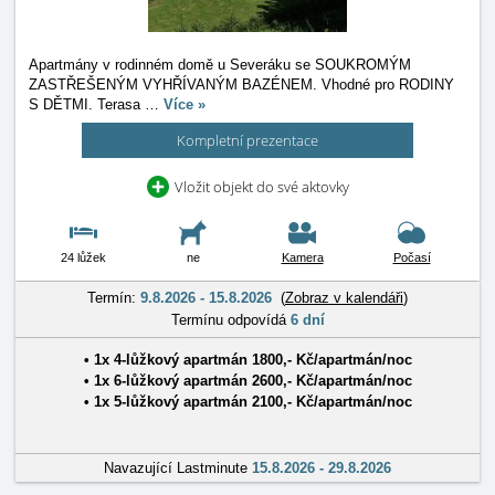
Apartmány v rodinném domě u Severáku se SOUKROMÝM
ZASTŘEŠENÝM VYHŘÍVANÝM BAZÉNEM. Vhodné pro RODINY
S DĚTMI. Terasa
…
Více »
Kompletní prezentace
Vložit objekt do své aktovky
24 lůžek
ne
Kamera
Počasí
Termín:
9.8.2026 - 15.8.2026
(
Zobraz v kalendáři
)
Termínu odpovídá
6 dní
• 1x
4-lůžkový apartmán
1800
,-
Kč
/
apartmán/noc
• 1x
6-lůžkový apartmán
2600
,-
Kč
/
apartmán/noc
• 1x
5-lůžkový apartmán
2100
,-
Kč
/
apartmán/noc
Navazující Lastminute
15.8.2026 - 29.8.2026