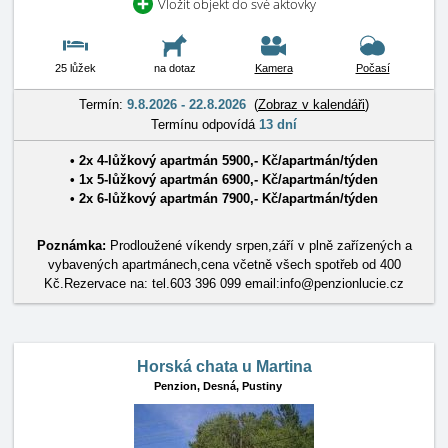
Vložit objekt do své aktovky
25 lůžek
na dotaz
Kamera
Počasí
Termín:
9.8.2026 - 22.8.2026
(
Zobraz v kalendáři
)
Termínu odpovídá
13 dní
• 2x
4-lůžkový apartmán
5900
,-
Kč
/
apartmán/týden
• 1x
5-lůžkový apartmán
6900
,-
Kč
/
apartmán/týden
• 2x
6-lůžkový apartmán
7900
,-
Kč
/
apartmán/týden
Poznámka:
Prodloužené víkendy srpen,září v plně zařízených a
vybavených apartmánech,cena včetně všech spotřeb od 400
Kč.Rezervace na: tel.603 396 099 email:info@penzionlucie.cz
Horská chata u Martina
Penzion,
Desná, Pustiny