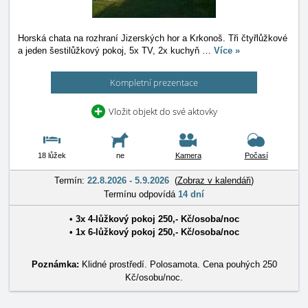
Horská chata na rozhraní Jizerských hor a Krkonoš. Tři čtyřlůžkové
a jeden šestilůžkový pokoj, 5x TV, 2x kuchyň
…
Více »
Kompletní prezentace
Vložit objekt do své aktovky
18 lůžek
ne
Kamera
Počasí
Termín:
22.8.2026 - 5.9.2026
(
Zobraz v kalendáři
)
Termínu odpovídá
14 dní
• 3x
4-lůžkový pokoj
250
,-
Kč
/
osoba/noc
• 1x
6-lůžkový pokoj
250
,-
Kč
/
osoba/noc
Poznámka:
Klidné prostředí. Polosamota. Cena pouhých 250
Kč/osobu/noc.