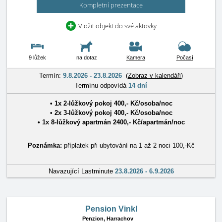
Kompletní prezentace
Vložit objekt do své aktovky
9 lůžek
na dotaz
Kamera
Počasí
Termín:
9.8.2026 - 23.8.2026
(
Zobraz v kalendáři
)
Termínu odpovídá
14 dní
• 1x
2-lůžkový pokoj
400
,-
Kč
/
osoba/noc
• 2x
3-lůžkový pokoj
400
,-
Kč
/
osoba/noc
• 1x
8-lůžkový apartmán
2400
,-
Kč
/
apartmán/noc
Poznámka:
příplatek při ubytování na 1 až 2 noci 100,-Kč
Navazující Lastminute
23.8.2026 - 6.9.2026
Pension Vinkl
Penzion,
Harrachov