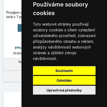
Používáme soubory
cookies
Pronájem celého objektu - výhodné pro početnější skupiny, max. 29
osob v 7 pokojích v prvních dvou patrech v případě
…
Více »
Tyto webové stránky používají
Kompletní prezentace
soubory cookies s cílem vylepšení
uživatelského prostředí, zobrazení
Vložit objekt do své aktovky
přizpůsobeného obsahu a reklam,
analýzy návštěvnosti webových
stránek a zjištění zdroje
45 lůžek
ano
Kamera
Počasí
návštěvnosti.
Termín:
22.8.2026 - 29.8.2026
(
Zobraz v kalendáři
)
Termínu odpovídá
7 dní
Souhlasím
•
Celý objekt
za cenu
6100
,-
Kč
/
objekt/noc
Odmítám
Upravit mé předvolby
Privát Kučera
Apartmány,
Vysoké nad Jizerou, Sklenařice