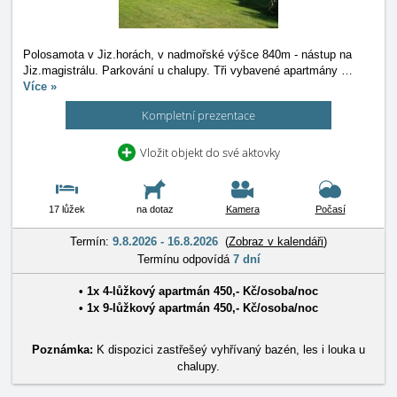
Polosamota v Jiz.horách, v nadmořské výšce 840m - nástup na
Jiz.magistrálu. Parkování u chalupy. Tři vybavené apartmány
…
Více »
Kompletní prezentace
Vložit objekt do své aktovky
17 lůžek
na dotaz
Kamera
Počasí
Termín:
9.8.2026 - 16.8.2026
(
Zobraz v kalendáři
)
Termínu odpovídá
7 dní
• 1x
4-lůžkový apartmán
450
,-
Kč
/
osoba/noc
• 1x
9-lůžkový apartmán
450
,-
Kč
/
osoba/noc
Poznámka:
K dispozici zastřešeý vyhřívaný bazén, les i louka u
chalupy.