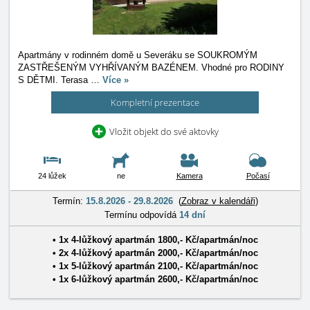
Apartmány v rodinném domě u Severáku se SOUKROMÝM
ZASTŘEŠENÝM VYHŘÍVANÝM BAZÉNEM. Vhodné pro RODINY
S DĚTMI. Terasa
…
Více »
Kompletní prezentace
Vložit objekt do své aktovky
24 lůžek
ne
Kamera
Počasí
Termín:
15.8.2026 - 29.8.2026
(
Zobraz v kalendáři
)
Termínu odpovídá
14 dní
• 1x
4-lůžkový apartmán
1800
,-
Kč
/
apartmán/noc
• 2x
4-lůžkový apartmán
2000
,-
Kč
/
apartmán/noc
• 1x
5-lůžkový apartmán
2100
,-
Kč
/
apartmán/noc
• 1x
6-lůžkový apartmán
2600
,-
Kč
/
apartmán/noc