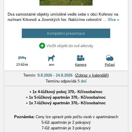
Dva samostatné objekty umístěné vedle sebe v obci Kořenov na
rozhraní Krkonoš a Jizerských hor. Nabízíme celoroční
…
Více »
Kompletní prezentace
Vložit objekt do své aktovky
23 lůžek
ano
Kamera
Počasí
Termín:
9.8.2026 - 14.8.2026
(
Zobraz v kalendáři
)
Termínu odpovídá
5 dní
• 1x
4-lůžkový pokoj
370
,-
Kč
/
osoba/noc
• 1x
5-lůžkový apartmán
370
,-
Kč
/
osoba/noc
• 1x
7-lůžkový apartmán
370
,-
Kč
/
osoba/noc
Poznámka:
Ceny lze upravit pole počtu osob v apartmánech
5-lůž.apartmán je 2 pokojový
7-lůž.apartmán je 3 pokojový