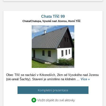
Chata Tříč 99
Chata/Chalupa,
Vysoké nad Jizerou, Horní Tříč
Obec Tříč se nachází v Krkonoších, 2km od Vysokého nad Jizerou
(ski-areál Šachty). Stavení je umístěno na klidném
…
Více »
Kompletní prezentace
Vložit objekt do své aktovky