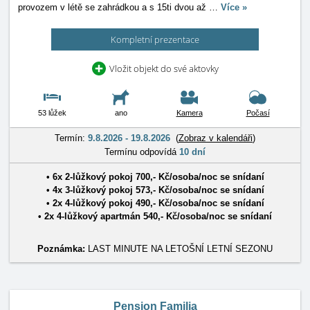
provozem v létě se zahrádkou a s 15ti dvou až
…
Více »
Kompletní prezentace
Vložit objekt do své aktovky
53 lůžek
ano
Kamera
Počasí
Termín:
9.8.2026 - 19.8.2026
(
Zobraz v kalendáři
)
Termínu odpovídá
10 dní
• 6x
2-lůžkový pokoj
700
,-
Kč
/
osoba/noc
se snídaní
• 4x
3-lůžkový pokoj
573
,-
Kč
/
osoba/noc
se snídaní
• 2x
4-lůžkový pokoj
490
,-
Kč
/
osoba/noc
se snídaní
• 2x
4-lůžkový apartmán
540
,-
Kč
/
osoba/noc
se snídaní
Poznámka:
LAST MINUTE NA LETOŠNÍ LETNÍ SEZONU
Pension Familia