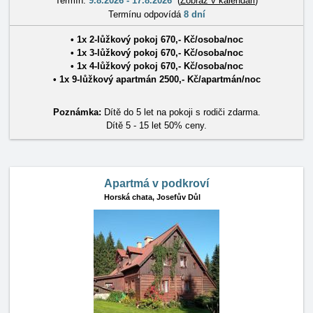
Termín:
9.8.2026 - 17.8.2026
(
Zobraz v kalendáři
)
Termínu odpovídá
8 dní
• 1x
2-lůžkový pokoj
670
,-
Kč
/
osoba/noc
• 1x
3-lůžkový pokoj
670
,-
Kč
/
osoba/noc
• 1x
4-lůžkový pokoj
670
,-
Kč
/
osoba/noc
• 1x
9-lůžkový apartmán
2500
,-
Kč
/
apartmán/noc
Poznámka:
Dítě do 5 let na pokoji s rodiči zdarma.
Dítě 5 - 15 let 50% ceny.
Apartmá v podkroví
Horská chata,
Josefův Důl