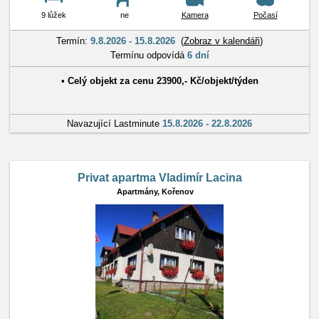
9 lůžek
ne
Kamera
Počasí
Termín:
9.8.2026 - 15.8.2026
(
Zobraz v kalendáři
)
Termínu odpovídá
6 dní
•
Celý objekt
za cenu
23900
,-
Kč
/
objekt/týden
Navazující Lastminute
15.8.2026 - 22.8.2026
Privat apartma Vladimír Lacina
Apartmány,
Kořenov