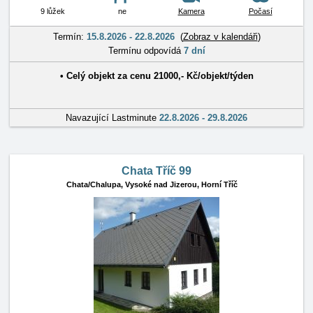
9 lůžek
ne
Kamera
Počasí
Termín:
15.8.2026 - 22.8.2026
(
Zobraz v kalendáři
)
Termínu odpovídá
7 dní
•
Celý objekt
za cenu
21000
,-
Kč
/
objekt/týden
Navazující Lastminute
22.8.2026 - 29.8.2026
Chata Tříč 99
Chata/Chalupa,
Vysoké nad Jizerou, Horní Tříč