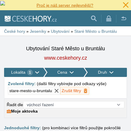
Proč je náš server nejlevnější?
České hory
»
Jeseníky
»
Ubytování
»
Staré Město u Bruntálu
Ubytování Staré Město u Bruntálu
www.ceskehory.cz
Lokalita
Cena
Druh
1
Zvolené filtry
:
(
další filtry vybírejte pod odkazy výše
)
stare-mesto-u-bruntalu
Zrušit filtry
Řadit dle
Moje aktovka
Jednoduché filtry:
(pro kombinaci více filtrů použijte pokročilé