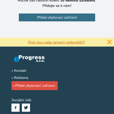
Ročně nás navštíví kolem
10 miliónů
uživatelů
.
Přidejte se k nám!
Přidat ubytovací zařízení
Proč jsou naše servery nejlevnější?
Kontakt
Reklama
Přidat ubytovací zařízení
Sociální sítě: