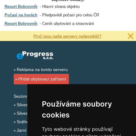
Resort Bobrovník
Hlavní strana objektu
Počasí na horách
Předpovědi počasí pro celou ČR
Resort Bobrovník
Ceník ubytování a stravování
Proč jsou naše servery nejlevnější?
Reklama na tomto serveru
Přidat ubytovací zařízení
Sezónní odkazy:
Používáme soubory
Silvester Jeseníky
cookies
Silvestr na horách 2025/26
Sněhové zpravodajství
Tyto webové stránky používají
Jarní prázdniny 2027