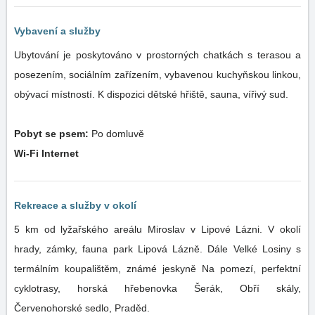
Vybavení a služby
Ubytování je poskytováno v prostorných chatkách s terasou a
posezením, sociálním zařízením, vybavenou kuchyňskou linkou,
obývací místností. K dispozici dětské hřiště, sauna, vířivý sud.
Pobyt se psem:
Po domluvě
Wi-Fi Internet
Rekreace a služby v okolí
5 km od lyžařského areálu Miroslav v Lipové Lázni. V okolí
hrady, zámky, fauna park Lipová Lázně. Dále Velké Losiny s
termálním koupalištěm, známé jeskyně Na pomezí, perfektní
cyklotrasy, horská hřebenovka Šerák, Obří skály,
Červenohorské sedlo, Praděd.