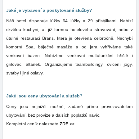
Jaké je vybavení a poskytované služby?
Náš hotel disponuje lůžky 64 lůžky a 29 přistýlkami. Nabízí
skvělou kuchyni, ať již formou hotelového stravování, nebo v
útulné restauraci Brans, která je otevřena celoročně. Nechybí
komorní Spa, báječné masáže a od jara vyhříváme také
venkovní bazén. Nabízíme venkovní multufunkční hřiště i
grilovací altánek. Organizujeme teambuildingy, cvičení jógy,
svatby i jiné oslavy.
Jaké jsou ceny ubytování a služeb?
Ceny jsou nejnižší možné, zadané přímo provozovatelem
ubytování, bez provize a dalších poplatků navíc.
Kompletní ceník naleznete
ZDE
>>