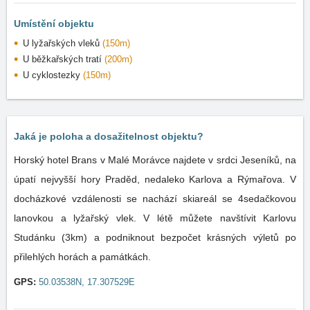
Umístění objektu
U lyžařských vleků
(150m)
U běžkařských tratí
(200m)
U cyklostezky
(150m)
Jaká je poloha a dosažitelnost objektu?
Horský hotel Brans v Malé Morávce najdete v srdci Jeseníků, na
úpatí nejvyšší hory Praděd, nedaleko Karlova a Rýmařova. V
docházkové vzdálenosti se nachází skiareál se 4sedačkovou
lanovkou a lyžařský vlek. V létě můžete navštívit Karlovu
Studánku (3km) a podniknout bezpočet krásných výletů po
přilehlých horách a památkách.
GPS:
50.03538N, 17.307529E