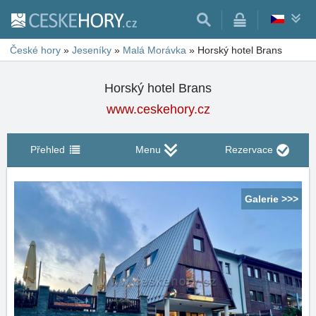
České hory
»
Jeseníky
»
Malá Morávka
»
Horský hotel Brans
Horský hotel Brans
www.ceskehory.cz
Přehled
Menu
Rezervace
Galerie >>>