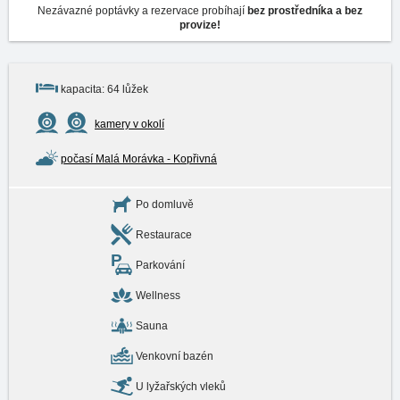
Nezávazné poptávky a rezervace probíhají
bez prostředníka a bez
provize!
kapacita: 64 lůžek
kamery v okolí
počasí Malá Morávka - Kopřivná
Po domluvě
Restaurace
Parkování
Wellness
Sauna
Venkovní bazén
U lyžařských vleků