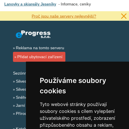
Lanovky a skiareály Jeseníky
Informace, ceníky
Proč jsou naše servery nejlevnější?
Reklama na tomto serveru
Přidat ubytovací zařízení
Sezónní odkazy:
Používáme soubory
Silvester Jeseníky
cookies
Silvestr na horách 2025/26
Sněhové zpravodajství
Tyto webové stránky používají
Jarní prázdniny 2027
soubory cookies s cílem vylepšení
Přírodní koupaliště
uživatelského prostředí, zobrazení
přizpůsobeného obsahu a reklam,
Katalog ubytování Jeseníky