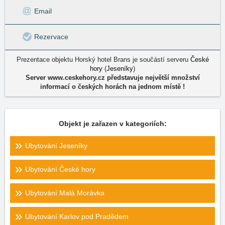
Email
Rezervace
Prezentace objektu Horský hotel Brans je součástí serveru
České
hory
(
Jeseníky
)
Server www.ceskehory.cz představuje největší množství
informací o českých horách na jednom místě !
Objekt je zařazen v kategoriích:
Ubytování Jeseníky
Ubytování České hory
Ubytování Malá Morávka
Ubytování Karlov pod Pradědem