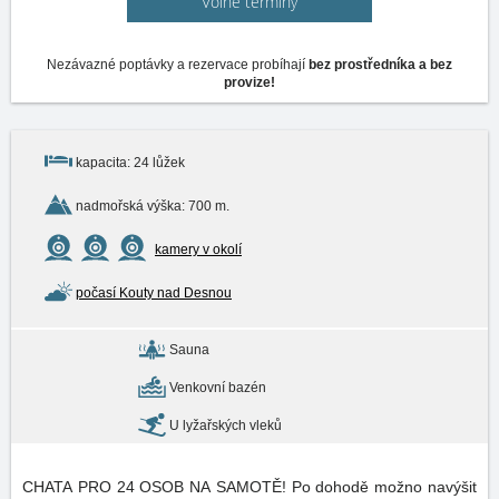
Volné termíny
Nezávazné poptávky a rezervace probíhají
bez prostředníka a bez
provize!
kapacita: 24 lůžek
nadmořská výška: 700 m.
kamery v okolí
počasí Kouty nad Desnou
Sauna
Venkovní bazén
U lyžařských vleků
CHATA PRO 24 OSOB NA SAMOTĚ! Po dohodě možno navýšit