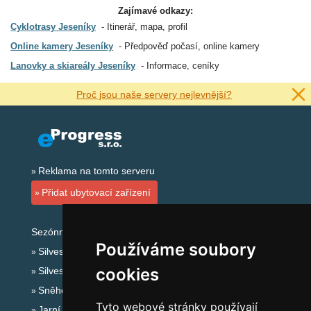
Zajímavé odkazy:
Cyklotrasy Jeseníky
Itinerář, mapa, profil
Online kamery Jeseníky
Předpověď počasí, online kamery
Lanovky a skiareály Jeseníky
Informace, ceníky
Proč jsou naše servery nejlevnější?
Reklama na tomto serveru
Přidat ubytovací zařízení
Sezónní odkazy:
Používáme soubory
Silvester Jeseníky
cookies
Silvestr na horách 2025/26
Sněhové zpravodajství
Tyto webové stránky používají
Jarní prázdniny 2027