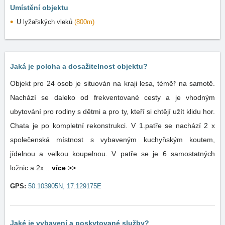
Umístění objektu
U lyžařských vleků
(800m)
Jaká je poloha a dosažitelnost objektu?
Objekt pro 24 osob je situován na kraji lesa, téměř na samotě.
Nachází se daleko od frekventované cesty a je vhodným
ubytování pro rodiny s dětmi a pro ty, kteří si chtějí užít klidu hor.
Chata je po kompletní rekonstrukci. V 1.patře se nachází 2 x
společenská místnost s vybaveným kuchyňským koutem,
jídelnou a velkou koupelnou. V patře se je 6 samostatných
ložnic a 2x...
více
>>
GPS:
50.103905N, 17.129175E
Jaké je vybavení a poskytované služby?