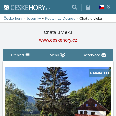
České hory
»
Jeseníky
»
Kouty nad Desnou
»
Chata u vleku
Chata u vleku
www.ceskehory.cz
Přehled
Menu
Rezervace
Galerie >>>