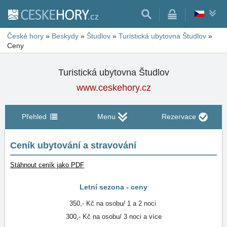
České hory
»
Beskydy
»
Študlov
»
Turistická ubytovna Študlov
»
Ceny
Turistická ubytovna Študlov
www.ceskehory.cz
Přehled
Menu
Rezervace
Ceník ubytování a stravování
Stáhnout ceník jako PDF
Letní sezona - ceny
350,- Kč na osobu/ 1 a 2 noci
300,- Kč na osobu/ 3 noci a více