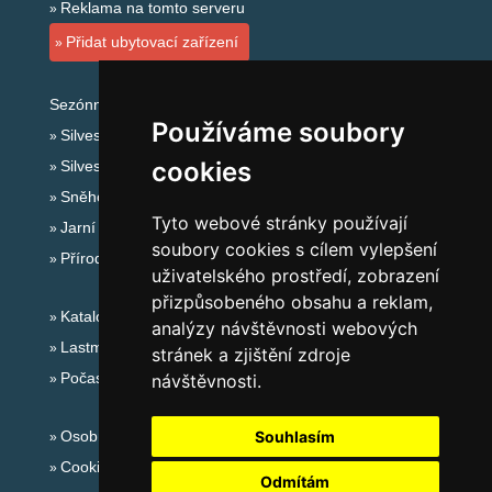
Reklama na tomto serveru
Přidat ubytovací zařízení
Sezónní odkazy:
Používáme soubory
Silvester Beskydy
cookies
Silvestr na horách 2025/26
Sněhové zpravodajství
Tyto webové stránky používají
Jarní prázdniny 2027
soubory cookies s cílem vylepšení
Přírodní koupaliště
uživatelského prostředí, zobrazení
přizpůsobeného obsahu a reklam,
Katalog ubytování Beskydy
analýzy návštěvnosti webových
Lastminute Beskydy
stránek a zjištění zdroje
Počasí na horách
návštěvnosti.
Osobní údaje
Souhlasím
Cookies
Odmítám