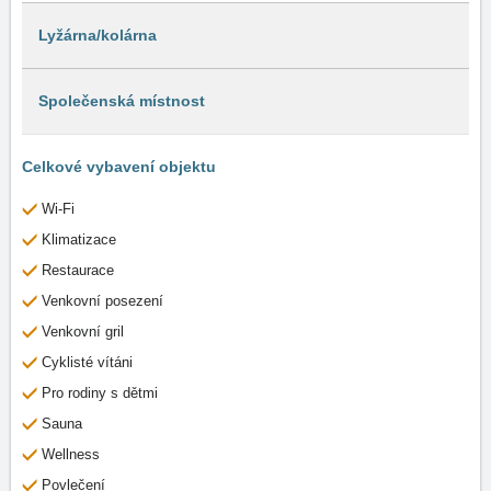
Lyžárna/kolárna
Společenská místnost
Celkové vybavení objektu
Wi-Fi
Klimatizace
Restaurace
Venkovní posezení
Venkovní gril
Cyklisté vítáni
Pro rodiny s dětmi
Sauna
Wellness
Povlečení