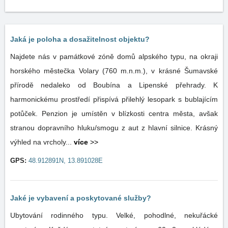
Jaká je poloha a dosažitelnost objektu?
Najdete nás v památkové zóně domů alpského typu, na okraji
horského městečka Volary (760 m.n.m.), v krásné Šumavské
přírodě nedaleko od Boubína a Lipenské přehrady. K
harmonickému prostředí přispívá přilehlý lesopark s bublajícím
potůček. Penzion je umístěn v blízkosti centra města, avšak
stranou dopravního hluku/smogu z aut z hlavní silnice. Krásný
výhled na vrcholy...
více
>>
GPS:
48.912891N, 13.891028E
Jaké je vybavení a poskytované služby?
Ubytování rodinného typu. Velké, pohodlné, nekuřácké