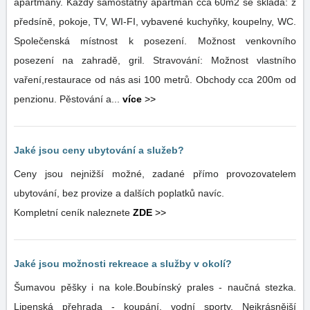
apartmány. Každý samostatný apartmán cca 60m2 se skládá: z
předsíně, pokoje, TV, WI-FI, vybavené kuchyňky, koupelny, WC.
Společenská místnost k posezení. Možnost venkovního
posezení na zahradě, gril. Stravování: Možnost vlastního
vaření,restaurace od nás asi 100 metrů. Obchody cca 200m od
penzionu. Pěstování a...
více
>>
Jaké jsou ceny ubytování a služeb?
Ceny jsou nejnižší možné, zadané přímo provozovatelem
ubytování, bez provize a dalších poplatků navíc.
Kompletní ceník naleznete
ZDE
>>
Jaké jsou možnosti rekreace a služby v okolí?
Šumavou pěšky i na kole.Boubínský prales - naučná stezka.
Lipenská přehrada - koupání, vodní sporty. Nejkrásnější