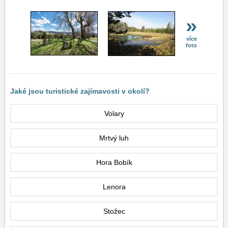
»
více
foto
Jaké jsou turistické zajímavosti v okolí?
Volary
Mrtvý luh
Hora Bobík
Lenora
Stožec