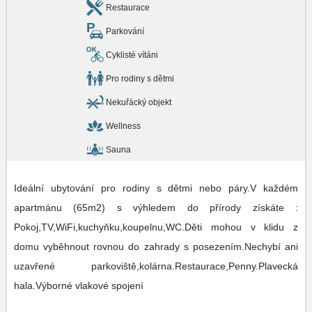
Restaurace
Parkování
Cyklisté vítáni
Pro rodiny s dětmi
Nekuřácký objekt
Wellness
Sauna
Ideální ubytování pro rodiny s dětmi nebo páry.V každém
apartmánu (65m2) s výhledem do přírody získáte :
Pokoj,TV,WiFi,kuchyňku,koupelnu,WC.Děti mohou v klidu z
domu vyběhnout rovnou do zahrady s posezením.Nechybí ani
uzavřené parkoviště,kolárna.Restaurace,Penny.Plavecká
hala.Výborné vlakové spojení