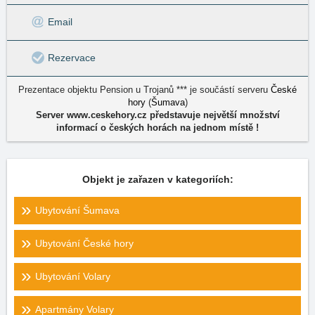
Email
Rezervace
Prezentace objektu Pension u Trojanů *** je součástí serveru
České
hory
(
Šumava
)
Server www.ceskehory.cz představuje největší množství
informací o českých horách na jednom místě !
Objekt je zařazen v kategoriích:
Ubytování Šumava
Ubytování České hory
Ubytování Volary
Apartmány Volary