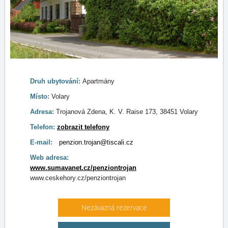
Druh ubytování:
Apartmány
Místo:
Volary
Adresa:
Trojanová Zdena, K. V. Raise 173, 38451 Volary
Telefon:
zobrazit telefony
E-mail:
penzion.trojan@tiscali.cz
Web adresa:
www.sumavanet.cz/penziontrojan
www.ceskehory.cz/penziontrojan
Nezávazná rezervace