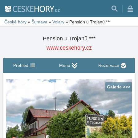
České hory
»
Šumava
»
Volary
»
Pension u Trojanů ***
Pension u Trojanů ***
www.ceskehory.cz
Přehled
Menu
Rezervace
Galerie >>>