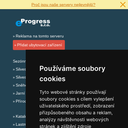
Proč jsou naše servery nejlevnější?
Reklama na tomto serveru
Přidat ubytovací zařízení
Sezónní odkazy:
Používáme soubory
Silvester Šumava
cookies
Silvestr na horách 2025/26
Sněhové zpravodajství
Tyto webové stránky používají
Jarní prázdniny 2027
soubory cookies s cílem vylepšení
Přírodní koupaliště
uživatelského prostředí, zobrazení
přizpůsobeného obsahu a reklam,
Katalog ubytování Šumava
analýzy návštěvnosti webových
Lastminute Šumava
stránek a zjištění zdroje