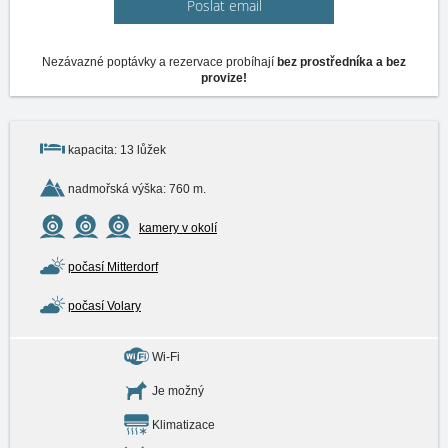
Poslat email
Nezávazné poptávky a rezervace probíhají
bez prostředníka a bez
provize!
kapacita: 13 lůžek
nadmořská výška: 760 m.
kamery v okolí
počasí Mitterdorf
počasí Volary
Wi-Fi
Je možný
Klimatizace