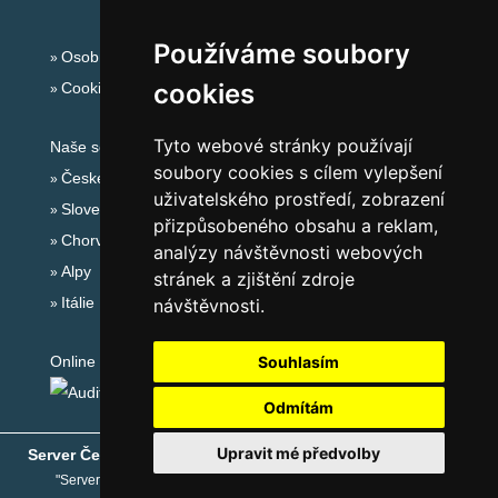
Používáme soubory
Osobní údaje
cookies
Cookies
Tyto webové stránky používají
Naše servery:
soubory cookies s cílem vylepšení
České hory
uživatelského prostředí, zobrazení
Slovenské hory
přizpůsobeného obsahu a reklam,
Chorvatsko
analýzy návštěvnosti webových
Alpy
stránek a zjištění zdroje
Itálie
návštěvnosti.
Online audit:
Souhlasím
Odmítám
Upravit mé předvolby
Server České hory
® - Copyright © 1999-2026
eProgress s.r.o.
"Server České hory" je registrovaná obchodní známka společnosti