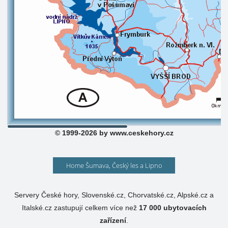
© 1999-2026 by www.ceskehory.cz
Home Šumava, Český les a Lipno
Servery České hory, Slovenské.cz, Chorvatské.cz, Alpské.cz a
Italské.cz zastupují celkem více než
17 000
ubytovacích
zařízení
.