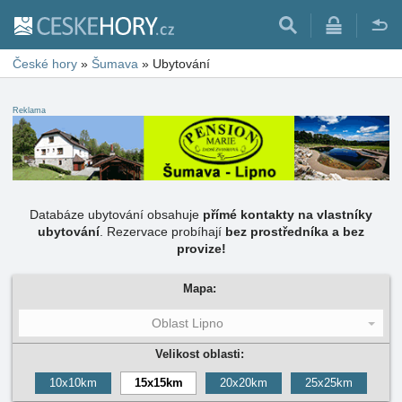
České hory
»
Šumava
»
Ubytování
Reklama
Databáze ubytování obsahuje
přímé kontakty na vlastníky
ubytování
. Rezervace probíhají
bez prostředníka a bez
provize!
Mapa:
Oblast Lipno
Velikost oblasti:
10x10km
15x15km
20x20km
25x25km