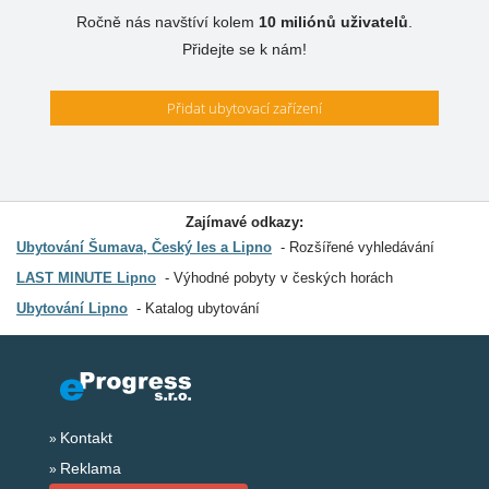
Ročně nás navštíví kolem
10 miliónů
uživatelů
.
Přidejte se k nám!
Přidat ubytovací zařízení
Zajímavé odkazy:
Ubytování Šumava, Český les a Lipno
Rozšířené vyhledávání
LAST MINUTE Lipno
Výhodné pobyty v českých horách
Ubytování Lipno
Katalog ubytování
Kontakt
Reklama