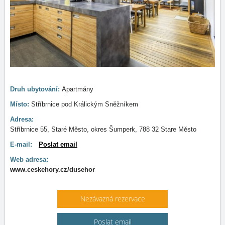
Druh ubytování:
Apartmány
Místo:
Stříbrnice pod Králickým Sněžníkem
Adresa:
Stříbrnice 55, Staré Město, okres Šumperk, 788 32 Stare Město
E-mail:
Poslat email
Web adresa:
www.ceskehory.cz/dusehor
Nezávazná rezervace
Poslat email