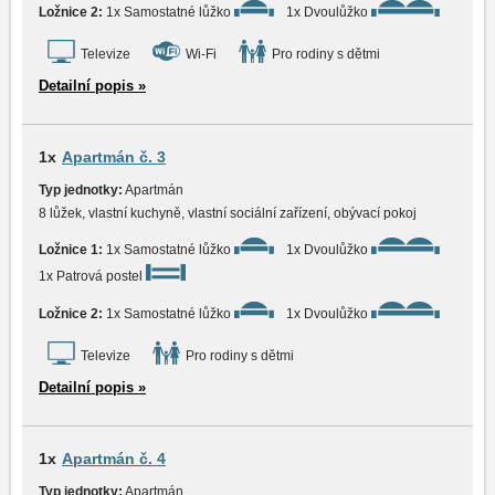
Ložnice 2:
1x Samostatné lůžko
1x Dvoulůžko
Televize
Wi-Fi
Pro rodiny s dětmi
Detailní popis »
1x
Apartmán č. 3
Typ jednotky:
Apartmán
8 lůžek, vlastní kuchyně, vlastní sociální zařízení, obývací pokoj
Ložnice 1:
1x Samostatné lůžko
1x Dvoulůžko
1x Patrová postel
Ložnice 2:
1x Samostatné lůžko
1x Dvoulůžko
Televize
Pro rodiny s dětmi
Detailní popis »
1x
Apartmán č. 4
Typ jednotky:
Apartmán