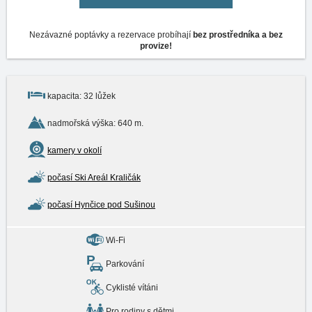
Nezávazné poptávky a rezervace probíhají
bez prostředníka a bez
provize!
kapacita: 32 lůžek
nadmořská výška: 640 m.
kamery v okolí
počasí Ski Areál Kraličák
počasí Hynčice pod Sušinou
Wi-Fi
Parkování
Cyklisté vítáni
Pro rodiny s dětmi