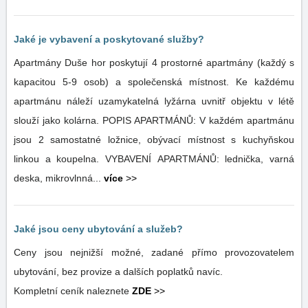
Jaké je vybavení a poskytované služby?
Apartmány Duše hor poskytují 4 prostorné apartmány (každý s
kapacitou 5-9 osob) a společenská místnost. Ke každému
apartmánu náleží uzamykatelná lyžárna uvnitř objektu v létě
slouží jako kolárna. POPIS APARTMÁNŮ: V každém apartmánu
jsou 2 samostatné ložnice, obývací místnost s kuchyňskou
linkou a koupelna. VYBAVENÍ APARTMÁNŮ: lednička, varná
deska, mikrovlnná...
více
>>
Jaké jsou ceny ubytování a služeb?
Ceny jsou nejnižší možné, zadané přímo provozovatelem
ubytování, bez provize a dalších poplatků navíc.
Kompletní ceník naleznete
ZDE
>>