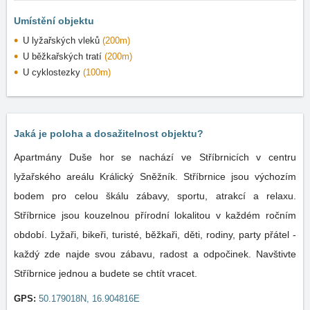
Umístění objektu
U lyžařských vleků
(200m)
U běžkařských tratí
(200m)
U cyklostezky
(100m)
Jaká je poloha a dosažitelnost objektu?
Apartmány Duše hor se nachází ve Stříbrnicích v centru
lyžařského areálu Králický Sněžník. Stříbrnice jsou výchozím
bodem pro celou škálu zábavy, sportu, atrakcí a relaxu.
Stříbrnice jsou kouzelnou přírodní lokalitou v každém ročním
období. Lyžaři, bikeři, turisté, běžkaři, děti, rodiny, party přátel -
každý zde najde svou zábavu, radost a odpočinek. Navštivte
Stříbrnice jednou a budete se chtít vracet.
GPS:
50.179018N, 16.904816E