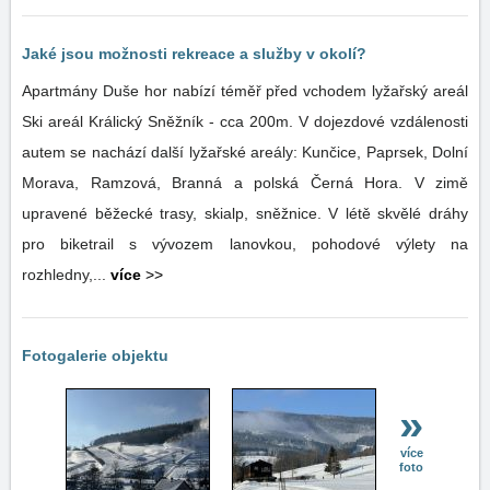
Jaké jsou možnosti rekreace a služby v okolí?
Apartmány Duše hor nabízí téměř před vchodem lyžařský areál
Ski areál Králický Sněžník - cca 200m. V dojezdové vzdálenosti
autem se nachází další lyžařské areály: Kunčice, Paprsek, Dolní
Morava, Ramzová, Branná a polská Černá Hora. V zimě
upravené běžecké trasy, skialp, sněžnice. V létě skvělé dráhy
pro biketrail s vývozem lanovkou, pohodové výlety na
rozhledny,...
více
>>
Fotogalerie objektu
»
více
foto