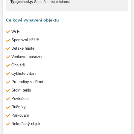
Typ jednotky:
Společenská místnost
Celkové vybavení objektu
Wi-Fi
Sportovní hřiště
Dětské hřiště
Venkovní posezení
Ohniště
Cyklisté vítáni
Pro rodiny s dětmi
Stolní tenis
Povlečení
Ručníky
Parkování
Nekuřácký objekt