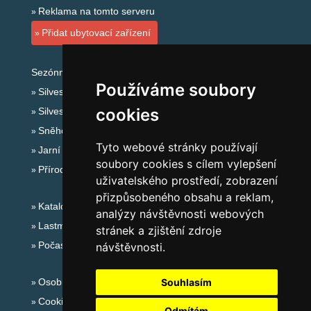
Reklama na tomto serveru
Přidat ubytovací zařízení
Sezónní odkazy:
Používáme soubory
Silvester Jeseníky
cookies
Silvestr na horách 2025/26
Sněhové zpravodajství
Tyto webové stránky používají
Jarní prázdniny 2027
soubory cookies s cílem vylepšení
Přírodní koupaliště
uživatelského prostředí, zobrazení
přizpůsobeného obsahu a reklam,
Katalog ubytování Jeseníky
analýzy návštěvnosti webových
Lastminute Jeseníky
stránek a zjištění zdroje
Počasí na horách
návštěvnosti.
Osobní údaje
Souhlasím
Cookies
Odmítám