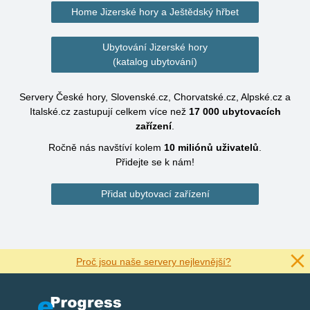
Home Jizerské hory a Ještědský hřbet
Ubytování Jizerské hory
(katalog ubytování)
Servery České hory, Slovenské.cz, Chorvatské.cz, Alpské.cz a
Italské.cz zastupují celkem více než
17 000
ubytovacích
zařízení
.
Ročně nás navštíví kolem
10 miliónů
uživatelů
.
Přidejte se k nám!
Přidat ubytovací zařízení
Proč jsou naše servery nejlevnější?