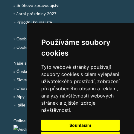
Sněhové zpravodajství
Jarní prázdniny 2027
Přírodní koupaliště
Osobní údaje
Používáme soubory
Cookies
cookies
Naše servery:
Tyto webové stránky používají
České hory
soubory cookies s cílem vylepšení
Slovenské hory
uživatelského prostředí, zobrazení
přizpůsobeného obsahu a reklam,
Chorvatsko
analýzy návštěvnosti webových
Alpy
stránek a zjištění zdroje
Itálie
návštěvnosti.
Online audit:
Souhlasím