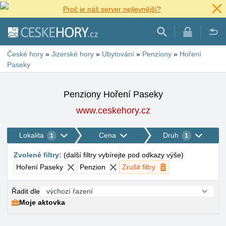
Proč je náš server nejlevnější?
České hory
»
Jizerské hory
»
Ubytování
»
Penziony
»
Hoření
Paseky
Penziony Hoření Paseky
www.ceskehory.cz
Lokalita
Cena
Druh
1
1
Zvolené filtry
:
(
další filtry vybírejte pod odkazy výše
)
Hoření Paseky
Penzion
Zrušit filtry
Řadit dle
Moje aktovka