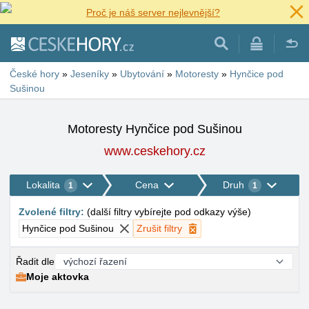
Proč je náš server nejlevnější?
České hory
»
Jeseníky
»
Ubytování
»
Motoresty
»
Hynčice pod
Sušinou
Motoresty Hynčice pod Sušinou
www.ceskehory.cz
Lokalita
Cena
Druh
1
1
Zvolené filtry
:
(
další filtry vybírejte pod odkazy výše
)
Hynčice pod Sušinou
Zrušit filtry
Řadit dle
Moje aktovka