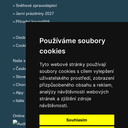
Sněhové zpravodajství
Jarní prázdniny 2027
Přírodní koupaliště
Osobní údaje
Používáme soubory
Cookies
cookies
Naše servery:
Tyto webové stránky používají
České hory
soubory cookies s cílem vylepšení
Slovenské hory
uživatelského prostředí, zobrazení
přizpůsobeného obsahu a reklam,
Chorvatsko
analýzy návštěvnosti webových
Alpy
stránek a zjištění zdroje
Itálie
návštěvnosti.
Online audit:
Souhlasím