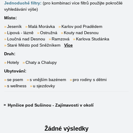
Jednoduché filtry:
(pro kombinaci více filtrů použijte pokročilé
vyhledávání výše)
Místo:
Jeseník
Malá Morávka
Karlov pod Pradědem
Lipová - lázně
Ostružná
Kouty nad Desnou
Loučná nad Desnou
Ramzová
Karlova Studánka
Staré Město pod Sněžníkem
Více
Druh:
Hotely
Chaty a Chalupy
Ubytování:
se psem
s vnějším bazénem
pro rodiny s dětmi
s wellness
u sjezdovky
Hynčice pod Sušinou - Zajímavosti v okolí
Žádné výsledky