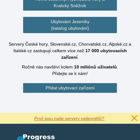
Kralický Sněžník
Ubytování Jeseníky
(katalog ubytování)
Servery České hory, Slovenské.cz, Chorvatské.cz, Alpské.cz a
Italské.cz zastupují celkem více než
17 000
ubytovacích
zařízení
.
Ročně nás navštíví kolem
10 miliónů
uživatelů
.
Přidejte se k nám!
Přidat ubytovací zařízení
Proč jsou naše servery nejlevnější?