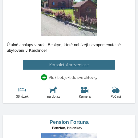
Útulné chalupy v srdci Beskyd, které nabízejí nezapomenutelné
ubytování v Karolince!
Kompletní prezentace
Vložit objekt do své aktovky
38 lůžek
na dotaz
Kamera
Počasí
Pension Fortuna
Penzion,
Halenkov