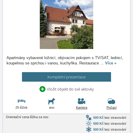
Apartmány vybavené ložnicí, obývacím pokojem s TV/SAT, lednicí,
koupelnou se sprchou i vanou, kuchyňka. Restaurace
…
Více »
Kompletní prezentace
Vložit objekt do své aktovky
25 lůžek
ano
Kamera
Počasí
Orientační cena lůžka za noc:
500 Kč
bez stravování
500 Kč
bez stravování
500 Kč
bez stravování