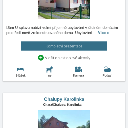
Dům U splavu nabízí velmi příjemné ubytování v útulném domácím
prostředí nově zrekonstruovaného domu. Ubytování
…
Více »
Kompletní prezentace
Vložit objekt do své aktovky
9 lůžek
ne
Kamera
Počasí
Chalupy Karolinka
Chata/Chalupa,
Karolinka