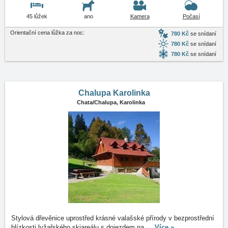
45 lůžek
ano
Kamera
Počasí
Orientační cena lůžka za noc:
780 Kč
se snídaní
780 Kč
se snídaní
780 Kč
se snídaní
Chalupa Karolinka
Chata/Chalupa,
Karolinka
Stylová dřevěnice uprostřed krásné valašské přírody v bezprostřední
blízkosti lyžařského skiareálu s dojezdem na
…
Více »