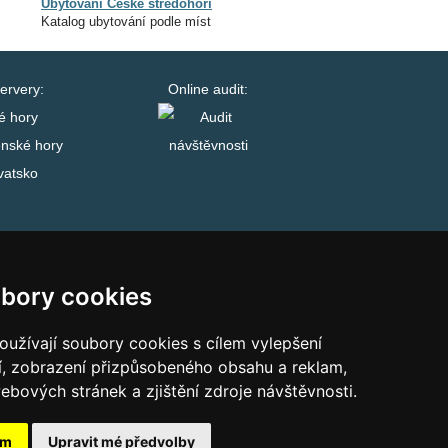
Ubytování České středohoří
Katalog ubytování podle míst
ervery:
Online audit:
é hory
enské hory
vatsko
bory cookies
užívají soubory cookies s cílem vylepšení
í, zobrazení přizpůsobeného obsahu a reklam,
ebových stránek a zjištění zdroje návštěvnosti.
ám
Upravit mé předvolby