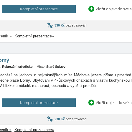
Kompletní prezentace
Vložit objekt do své 
330 Kč
bez stravování
ceník »
Kompletní prezentace»
orný
:
Rekreační středisko
Místo:
Staré Splavy
achází na jednom z nejkrásnějších míst Máchova jezera přímo uprostřed
sečné pláže Borný. Ubytování v 4-lůžkových chatkách s vlastní kuchyňskou l
 blízkosti několik restaurací, obchodů a využití pro děti.
Kompletní prezentace
Vložit objekt do své 
230 Kč
bez stravování
ceník »
Kompletní prezentace»