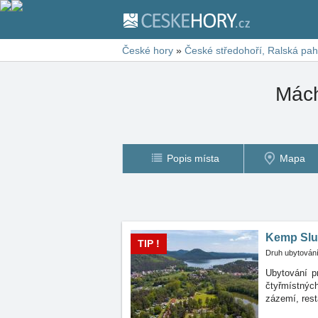
České hory
»
České středohoří, Ralská pah
Mách
Popis místa
Mapa
Kemp Slu
TIP !
Druh ubytování
Ubytování p
čtyřmístný
zázemí, rest