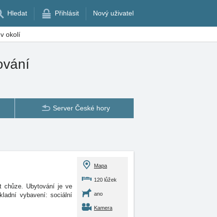
Hledat
Přihlásit
Nový uživatel
v okolí
ování
Server České hory
Mapa
120 lůžek
t chůze. Ubytování je ve
ano
kladní vybavení: sociální
Kamera