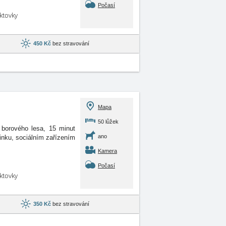
Počasí
aktovky
450 Kč
bez stravování
Mapa
50 lůžek
 borového lesa, 15 minut
ano
inku, sociálním zařízením
Kamera
Počasí
aktovky
350 Kč
bez stravování