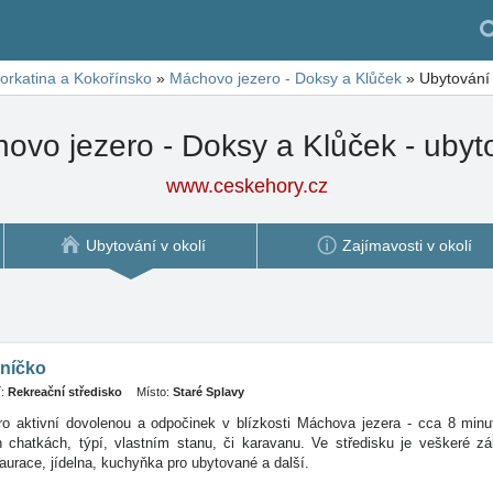
orkatina a Kokořínsko
»
Máchovo jezero - Doksy a Klůček
»
Ubytování 
ovo jezero - Doksy a Klůček - ubyt
www.ceskehory.cz
Ubytování v okolí
Zajímavosti v okolí
níčko
:
Rekreační středisko
Místo:
Staré Splavy
ro aktivní dovolenou a odpočinek v blízkosti Máchova jezera - cca 8 minu
ch
chatkách, týpí, vlastním stanu, či karavanu. Ve středisku je veškeré zá
aurace, jídelna, kuchyňka pro ubytované a další.