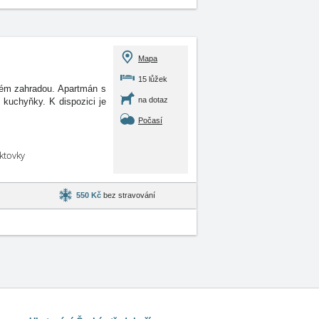
Mapa
15 lůžek
ném zahradou. Apartmán s
na dotaz
 kuchyňky. K dispozici je
Počasí
aktovky
550 Kč
bez stravování