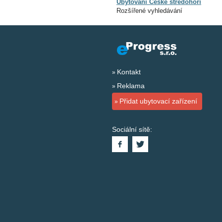
Ubytování České středohoří
Rozšířené vyhledávání
Kontakt
Reklama
Přidat ubytovací zařízení
Sociální sítě: