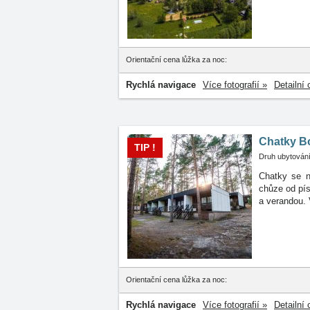
Orientační cena lůžka za noc:
Rychlá navigace
Více fotografií »
Detailní 
Chatky B
TIP !
Druh ubytování
Chatky se n
chůze
od pí
a verandou. V
Orientační cena lůžka za noc:
Rychlá navigace
Více fotografií »
Detailní 