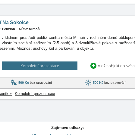
í Na Sokolce
:
Penzion
Místo:
Mimoň
e v klidném prostředí poblíž centra města Mimoň v rodinném domě obklope
a vlastním sociální zařízením (2-5 osob) a 3 dvoulůžkové pokoje s možností
sezením. Možnost úschovy kol a parkování u objektu.
Kompletní prezentace
Vložit objekt do své 
500 Kč
bez stravování
500 Kč
bez stravování
ceník »
Kompletní prezentace»
Zajímavé odkazy: