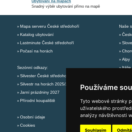
Ubytovaní na mapách
Snadný výběr ubytování přímo na mapě
Mapa serveru České středohoří
Naše s
Katalog ubytování
Česk
Lastminute České středohoří
Slov
Počasí na horách
Chor
Alpy
Sezónní odkazy:
Itálie
Silvester České středohoří
Silvestr na horách 2025/26
Používáme sou
Jarní prázdniny 2027
Přírodní koupaliště
Tyto webové stránky po
uživatelského prostřed
analýzy návštěvnosti w
Osobní údaje
Cookies
Souhlasím
Odmít