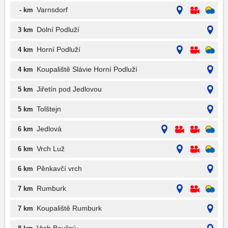
Varnsdorf
- km
Dolní Podluží
3 km
Horní Podluží
4 km
Koupaliště Slávie Horní Podluží
4 km
Jiřetín pod Jedlovou
5 km
Tolštejn
5 km
Jedlová
6 km
Vrch Luž
6 km
Pěnkavčí vrch
6 km
Rumburk
7 km
Koupaliště Rumburk
7 km