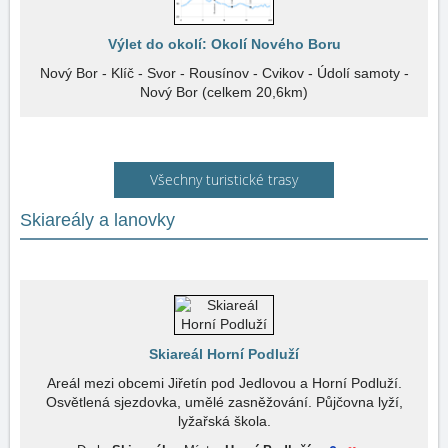
Výlet do okolí: Okolí Nového Boru
Nový Bor - Klíč - Svor - Rousínov - Cvikov - Údolí samoty -
Nový Bor (celkem 20,6km)
Všechny turistické trasy
Skiareály a lanovky
Skiareál Horní Podluží
Areál mezi obcemi Jiřetín pod Jedlovou a Horní Podluží.
Osvětlená sjezdovka, umělé zasněžování. Půjčovna lyží,
lyžařská škola.