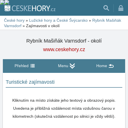
České hory
»
Lužické hory a České Švýcarsko
»
Rybník Mašiňák
Varnsdorf
»
Zajímavosti v okolí
Rybník Mašiňák Varnsdorf - okolí
www.ceskehory.cz
Přehled
Menu
Home
Turistické zajímavosti
Kliknutím na místo získáte jeho textový a obrazový popis.
Uvedena je přibližná vzdálenost místa vzdušnou čarou v
kilometrech (skutečná vzdálenost po silnici je vždy větší).