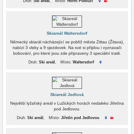
Druh:
Ski areál
,
Místo:
Horní Podluží
Skiareál Waltersdorf
Německý skiarál nácházející se poblíž města Zittau (Žitava),
nabízí 3 vleky a 9 sjezdovek. Na své si přijdou i vyznavači
bobování, pro které jsou zde připraveny 3 speciální tratě.
Druh:
Ski areál
,
Místo:
Waltersdorf
Skiareál Jedlová
Největší lyžařský areál v Lužických horách nedaleko Jiřetína
pod Jedlovou.
Druh:
Ski areál
,
Místo:
Jiřetín pod Jedlovou