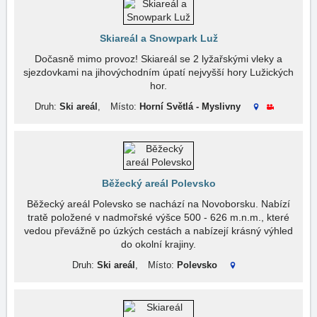
Skiareál a Snowpark Luž
Dočasně mimo provoz! Skiareál se 2 lyžařskými vleky a
sjezdovkami na jihovýchodním úpatí nejvyšší hory Lužických
hor.
Druh:
Ski areál
,
Místo:
Horní Světlá - Myslivny
Běžecký areál Polevsko
Běžecký areál Polevsko se nachází na Novoborsku. Nabízí
tratě položené v nadmořské výšce 500 - 626 m.n.m., které
vedou převážně po úzkých cestách a nabízejí krásný výhled
do okolní krajiny.
Druh:
Ski areál
,
Místo:
Polevsko