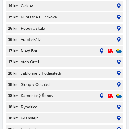
Cvikov
14 km
Kunratice u Cvikova
15 km
Popova skála
16 km
Vraní skály
16 km
Nový Bor
17 km
Vrch Ortel
17 km
Jablonné v Podještědí
18 km
Sloup v Čechách
18 km
Kamenický Šenov
18 km
Rynoltice
18 km
Grabštejn
18 km