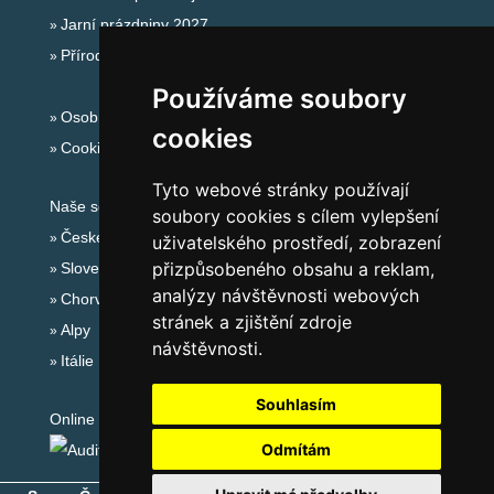
Jarní prázdniny 2027
Přírodní koupaliště
Používáme soubory
Osobní údaje
cookies
Cookies
Tyto webové stránky používají
Naše servery:
soubory cookies s cílem vylepšení
České hory
uživatelského prostředí, zobrazení
přizpůsobeného obsahu a reklam,
Slovenské hory
analýzy návštěvnosti webových
Chorvatsko
stránek a zjištění zdroje
Alpy
návštěvnosti.
Itálie
Souhlasím
Online audit:
Odmítám