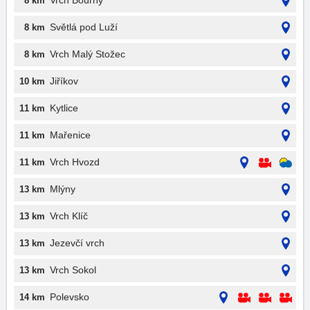
Vrch Bouřný
8 km
Světlá pod Luží
8 km
Vrch Malý Stožec
8 km
Jiříkov
10 km
Kytlice
11 km
Mařenice
11 km
Vrch Hvozd
11 km
Mlýny
13 km
Vrch Klíč
13 km
Jezevčí vrch
13 km
Vrch Sokol
13 km
Polevsko
14 km