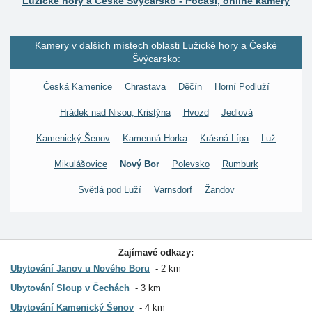
Lužické hory a České Švýcarsko - Počasí, online kamery
Kamery v dalších místech oblasti Lužické hory a České
Švýcarsko:
Česká Kamenice
Chrastava
Děčín
Horní Podluží
Hrádek nad Nisou, Kristýna
Hvozd
Jedlová
Kamenický Šenov
Kamenná Horka
Krásná Lípa
Luž
Mikulášovice
Nový Bor
Polevsko
Rumburk
Světlá pod Luží
Varnsdorf
Žandov
Zajímavé odkazy:
Ubytování Janov u Nového Boru
2 km
Ubytování Sloup v Čechách
3 km
Ubytování Kamenický Šenov
4 km