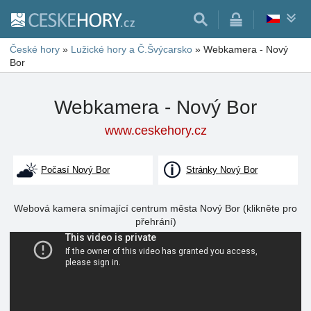
České hory
»
Lužické hory a Č.Švýcarsko
»
Webkamera - Nový
Bor
Webkamera - Nový Bor
www.ceskehory.cz
Počasí Nový Bor
Stránky Nový Bor
Webová kamera snímající centrum města Nový Bor (klikněte pro
přehrání)