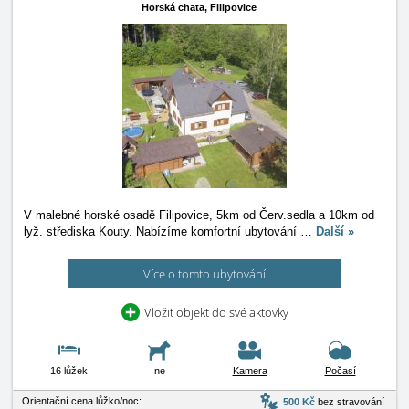
Horská chata,
Filipovice
V malebné horské osadě Filipovice, 5km od Červ.sedla a 10km od
lyž. střediska Kouty. Nabízíme komfortní ubytování
…
Další »
Více o tomto ubytování
Vložit objekt do své aktovky
16 lůžek
ne
Kamera
Počasí
Orientační cena lůžko/noc:
500 Kč
bez stravování