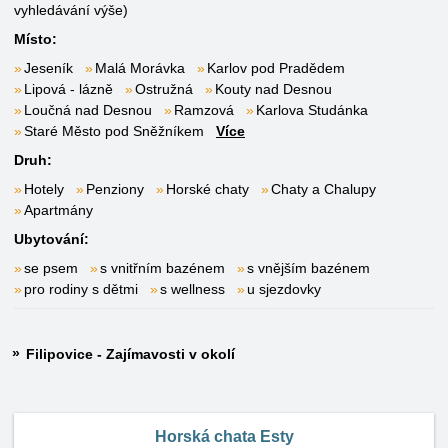
vyhledávání výše)
Místo:
Jeseník
Malá Morávka
Karlov pod Pradědem
Lipová - lázně
Ostružná
Kouty nad Desnou
Loučná nad Desnou
Ramzová
Karlova Studánka
Staré Město pod Sněžníkem
Více
Druh:
Hotely
Penziony
Horské chaty
Chaty a Chalupy
Apartmány
Ubytování:
se psem
s vnitřním bazénem
s vnějším bazénem
pro rodiny s dětmi
s wellness
u sjezdovky
Filipovice - Zajímavosti v okolí
Horská chata Esty