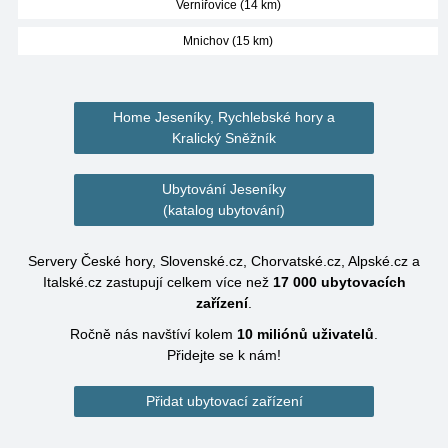
Vernířovice (14 km)
Mnichov (15 km)
Home Jeseníky, Rychlebské hory a
Kralický Sněžník
Ubytování Jeseníky
(katalog ubytování)
Servery České hory, Slovenské.cz, Chorvatské.cz, Alpské.cz a
Italské.cz zastupují celkem více než
17 000
ubytovacích
zařízení
.
Ročně nás navštíví kolem
10 miliónů
uživatelů
.
Přidejte se k nám!
Přidat ubytovací zařízení