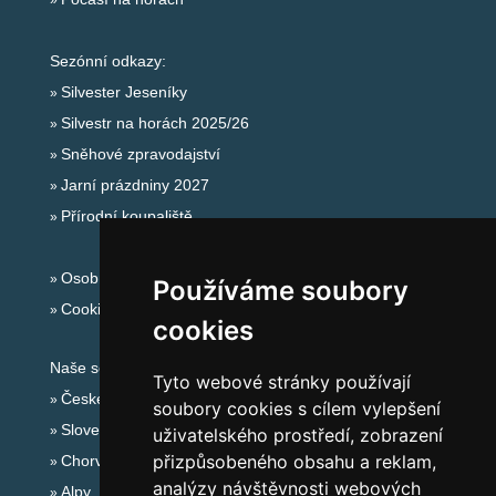
Sezónní odkazy:
Silvester Jeseníky
Silvestr na horách 2025/26
Sněhové zpravodajství
Jarní prázdniny 2027
Přírodní koupaliště
Osobní údaje
Používáme soubory
Cookies
cookies
Naše servery:
Tyto webové stránky používají
České hory
soubory cookies s cílem vylepšení
Slovenské hory
uživatelského prostředí, zobrazení
přizpůsobeného obsahu a reklam,
Chorvatsko
analýzy návštěvnosti webových
Alpy