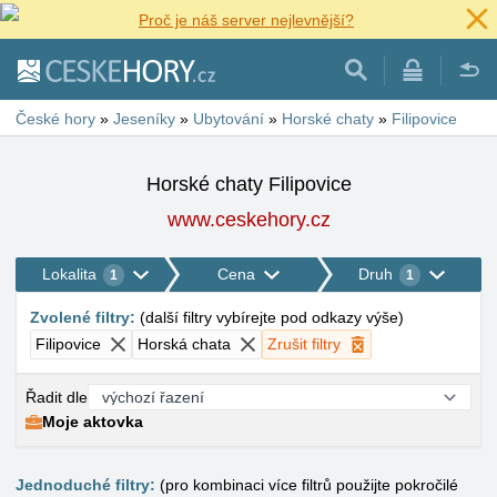
Proč je náš server nejlevnější?
České hory
»
Jeseníky
»
Ubytování
»
Horské chaty
»
Filipovice
Horské chaty Filipovice
www.ceskehory.cz
Lokalita
Cena
Druh
1
1
Zvolené filtry
:
(
další filtry vybírejte pod odkazy výše
)
Filipovice
Horská chata
Zrušit filtry
Řadit dle
Moje aktovka
Jednoduché filtry:
(pro kombinaci více filtrů použijte pokročilé