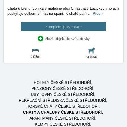
Chata u břehu rybníka v malebné obci Chrastná v Lužických horách
poskytuje celkem 9 míst na spaní. K chatě patří
…
Více »
Kompletní prezentace
Vložit objekt do své aktovky
9 lůžek
na dotaz
HOTELY ČESKÉ STŘEDOHOŘÍ
PENZIONY ČESKÉ STŘEDOHOŘÍ
UBYTOVNY ČESKÉ STŘEDOHOŘÍ
REKREAČNÍ STŘEDISKA ČESKÉ STŘEDOHOŘÍ
HORSKÉ CHATY ČESKÉ STŘEDOHOŘÍ
CHATY A CHALUPY ČESKÉ STŘEDOHOŘÍ
APARTMÁNY ČESKÉ STŘEDOHOŘÍ
KEMPY ČESKÉ STŘEDOHOŘÍ