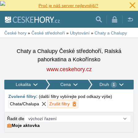
Proč je náš server nejlevnější?
České hory
»
České středohoří
»
Ubytování
»
Chaty a Chalupy
Chaty a Chalupy České středohoří, Ralská
pahorkatina a Kokořínsko
www.ceskehory.cz
Lokalita
Cena
Druh
1
Zvolené filtry
:
(
další filtry vybírejte pod odkazy výše
)
Chata/Chalupa
Zrušit filtry
Řadit dle
Moje aktovka