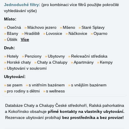
Jednoduché filtry:
(pro kombinaci více filtrů použijte pokročilé
vyhledávání výše)
Místo:
Osečná
Máchovo jezero
Mšeno
Staré Splavy
Bžany
Hradiště
Lovosice
Náčkovice
Oparno
Úštěk
Více
Druh:
Hotely
Penziony
Ubytovny
Rekreační střediska
Horské chaty
Chaty a Chalupy
Apartmány
Kempy
Ubytování v soukromí
Ubytování:
se psem
s vnitřním bazénem
s vnějším bazénem
pro rodiny s dětmi
s wellness
Databáze Chaty a Chalupy České středohoří, Ralská pahorkatina
a Kokořínsko obsahuje
přímé kontakty na vlastníky ubytování.
Rezervace ubytování probíhají
bez prostředníka a bez provize!