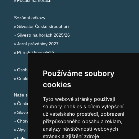
Počasí na horách
Sezónní odkazy:
Silvester České středohoří
Silvestr na horách 2025/26
Jarní prázdniny 2027
Přírodní koupaliště
Osobní údaje
Používáme soubory
Cookies
cookies
Naše servery:
Tyto webové stránky používají
České hory
soubory cookies s cílem vylepšení
Slovenské hory
uživatelského prostředí, zobrazení
přizpůsobeného obsahu a reklam,
Chorvatsko
analýzy návštěvnosti webových
Alpy
stránek a zjištění zdroje
Itálie