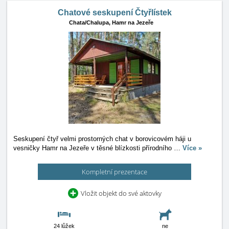
Chatové seskupení Čtyřlístek
Chata/Chalupa,
Hamr na Jezeře
Seskupení čtyř velmi prostorných chat v borovicovém háji u
vesničky Hamr na Jezeře v těsné blízkosti přírodního
…
Více »
Kompletní prezentace
Vložit objekt do své aktovky
24 lůžek
ne