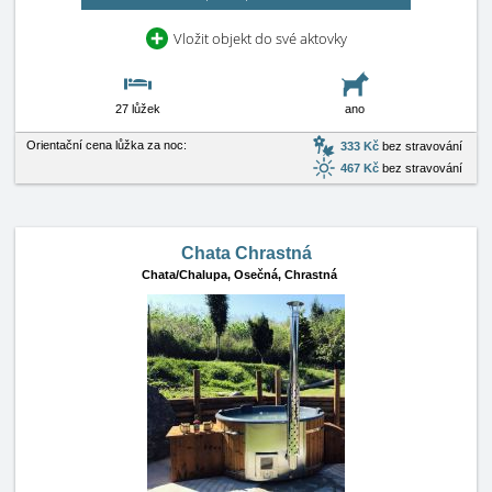
Vložit objekt do své aktovky
27 lůžek
ano
Orientační cena lůžka za noc:
333 Kč
bez stravování
467 Kč
bez stravování
Chata Chrastná
Chata/Chalupa,
Osečná, Chrastná