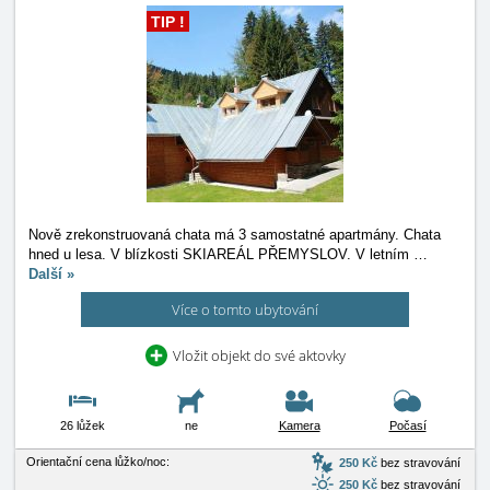
TIP !
Nově zrekonstruovaná chata má 3 samostatné apartmány. Chata
hned u lesa. V blízkosti SKIAREÁL PŘEMYSLOV. V letním
…
Další »
Více o tomto ubytování
Vložit objekt do své aktovky
26 lůžek
ne
Kamera
Počasí
Orientační cena lůžko/noc:
250 Kč
bez stravování
250 Kč
bez stravování