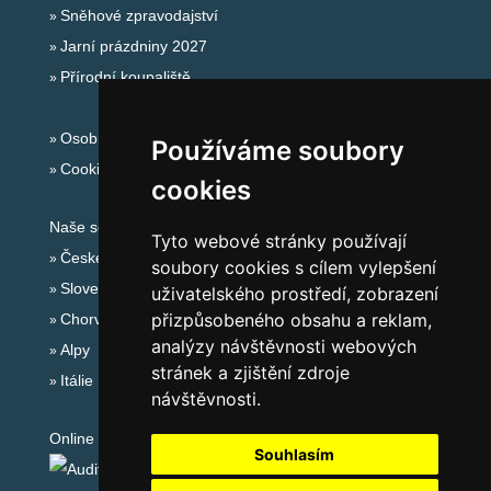
Sněhové zpravodajství
Jarní prázdniny 2027
Přírodní koupaliště
Osobní údaje
Používáme soubory
Cookies
cookies
Naše servery:
Tyto webové stránky používají
České hory
soubory cookies s cílem vylepšení
Slovenské hory
uživatelského prostředí, zobrazení
přizpůsobeného obsahu a reklam,
Chorvatsko
analýzy návštěvnosti webových
Alpy
stránek a zjištění zdroje
Itálie
návštěvnosti.
Online audit:
Souhlasím