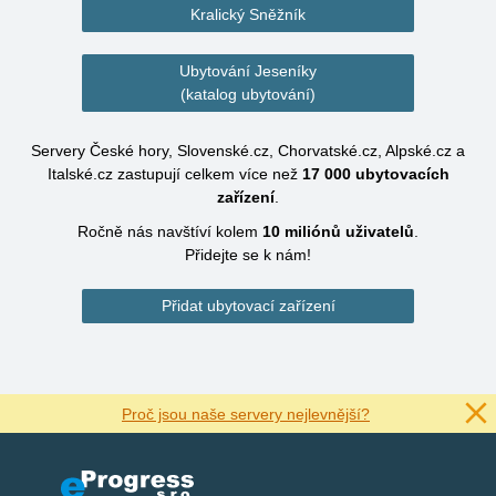
Kralický Sněžník
Ubytování Jeseníky
(katalog ubytování)
Servery České hory, Slovenské.cz, Chorvatské.cz, Alpské.cz a
Italské.cz zastupují celkem více než
17 000
ubytovacích
zařízení
.
Ročně nás navštíví kolem
10 miliónů
uživatelů
.
Přidejte se k nám!
Přidat ubytovací zařízení
Proč jsou naše servery nejlevnější?