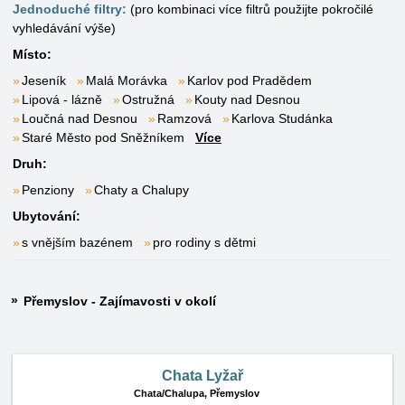
Jednoduché filtry:
(pro kombinaci více filtrů použijte pokročilé
vyhledávání výše)
Místo:
Jeseník
Malá Morávka
Karlov pod Pradědem
Lipová - lázně
Ostružná
Kouty nad Desnou
Loučná nad Desnou
Ramzová
Karlova Studánka
Staré Město pod Sněžníkem
Více
Druh:
Penziony
Chaty a Chalupy
Ubytování:
s vnějším bazénem
pro rodiny s dětmi
Přemyslov - Zajímavosti v okolí
Chata Lyžař
Chata/Chalupa,
Přemyslov