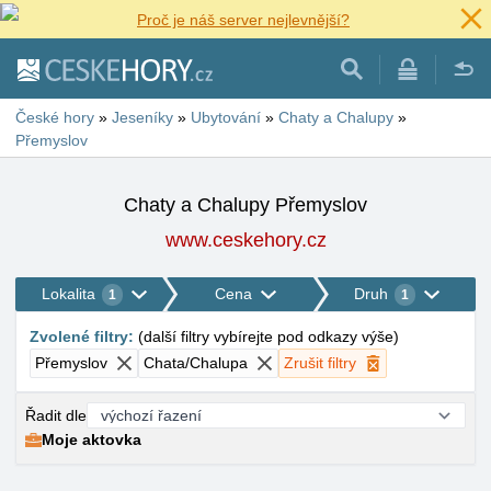
Proč je náš server nejlevnější?
České hory
»
Jeseníky
»
Ubytování
»
Chaty a Chalupy
»
Přemyslov
Chaty a Chalupy Přemyslov
www.ceskehory.cz
Lokalita
Cena
Druh
1
1
Zvolené filtry
:
(
další filtry vybírejte pod odkazy výše
)
Přemyslov
Chata/Chalupa
Zrušit filtry
Řadit dle
Moje aktovka