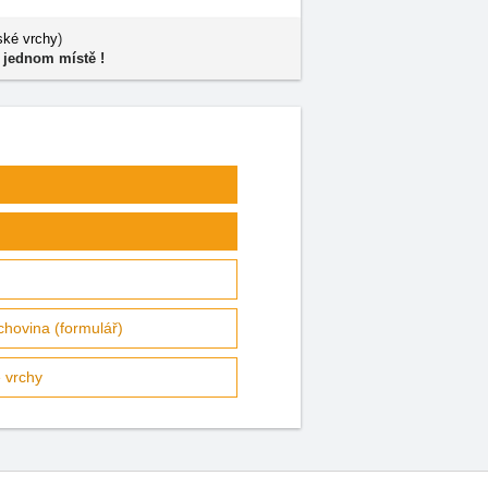
ské vrchy
)
 jednom místě !
hovina (formulář)
 vrchy