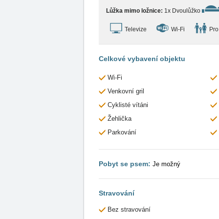
Lůžka mimo ložnice:
1x Dvoulůžko
Televize
Wi-Fi
Pro
Celkové vybavení objektu
Wi-Fi
Venkovní gril
Cyklisté vítáni
Žehlička
Parkování
Pobyt se psem:
Je možný
Stravování
Bez stravování