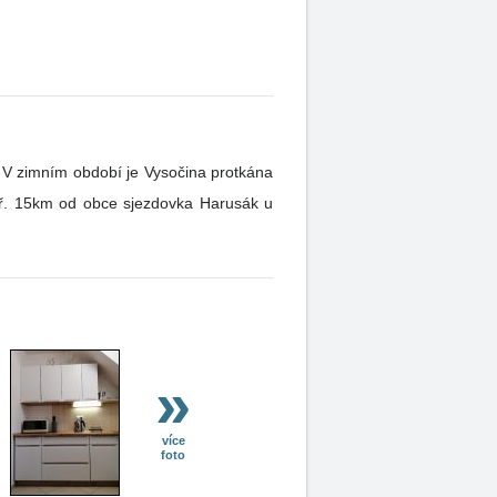
. V zimním období je Vysočina protkána
apř. 15km od obce sjezdovka Harusák u
»
více
foto