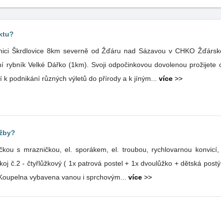
ktu?
nici Škrdlovice 8km severně od Žďáru nad Sázavou v CHKO Žďársk
 rybník Velké Dářko (1km). Svoji odpočinkovou dovolenou prožijete o
ní k podnikání různých výletů do přírody a k jíným...
více
>>
užby?
s mrazničkou, el. sporákem, el. troubou, rychlovarnou konvicí, mikrovln
oj č.2 - čtyřlůžkový ( 1x patrová postel + 1x dvoulůžko + dětská postýl
, Koupelna vybavena vanou i sprchovým...
více
>>