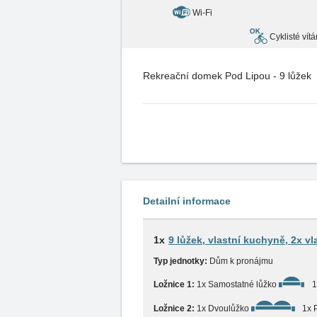
Wi-Fi
Cyklisté vítá
Rekreační domek Pod Lipou - 9 lůžek
Detailní informace
1x
9 lůžek, vlastní kuchyně, 2x v
Typ jednotky:
Dům k pronájmu
Ložnice 1:
1x Samostatné lůžko
1
Ložnice 2:
1x Dvoulůžko
1x 