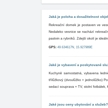
Jaká je poloha a dosažitelnost obje
Rekreační domek je postaven ve ves
Nedaleko vesnice se nachází rekreační
pastvin a rybníků. Zdejší okolí je ideál
GPS:
49.634617N, 15.927989E
Jaké je vybavení a poskytované sl
Kuchyně samostatná, vybavena ledničkou 
třílůžkový (dvoulůžko + jednolůžko) Pok
sedací souprava + TV, stolní fotbálek
Jaké jsou ceny ubytování a služeb?