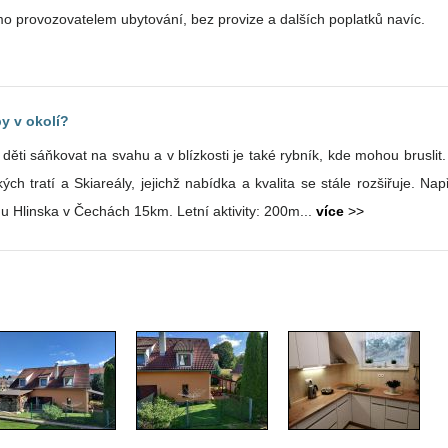
o provozovatelem ubytování, bez provize a dalších poplatků navíc.
y v okolí?
ěti sáňkovat na svahu a v blízkosti je také rybník, kde mohou bruslit
h tratí a Skiareály, jejichž nabídka a kvalita se stále rozšiřuje. N
 Hlinska v Čechách 15km. Letní aktivity: 200m...
více
>>