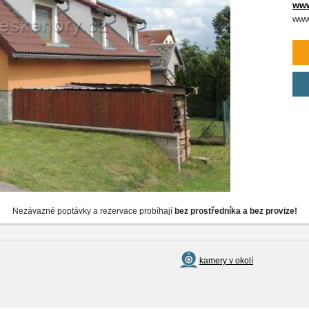
www
www
Nezávazné poptávky a rezervace probíhají
bez prostředníka a bez provize!
kamery v okolí