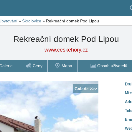
Ubytování
»
Škrdlovice
»
Rekreační domek Pod Lipou
Rekreační domek Pod Lipou
www.ceskehory.cz
Galerie
Ceny
Mapa
Obsah uživatelů
Dru
Galerie >>>
Mís
Adr
Tel
E-m
Web