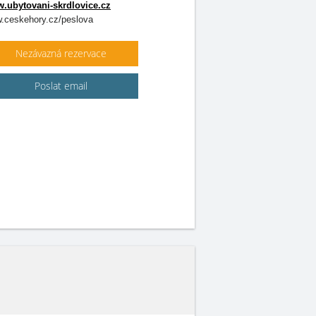
.ubytovani-skrdlovice.cz
.ceskehory.cz/peslova
Nezávazná rezervace
Poslat email