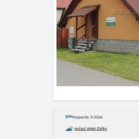
kapacita: 9 lůžek
počasí Velké Dářko