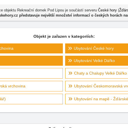
e objektu Rekreační domek Pod Lipou je součástí serveru
České hory
(
Žďár
kehory.cz představuje největší množství informací o českých horách na
Objekt je zařazen v kategoriích:
chovina
Ubytování České hory
Ubytování Velké Dářko
Chaty a Chalupy Velké Dářko
ská vrchovina
Ubytování Českomoravská vrc
ář)
Ubytování na mapě - Žďárské