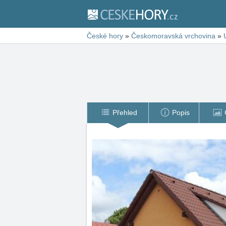
České hory
»
Českomoravská vrchovina
»
Přehled
Popis