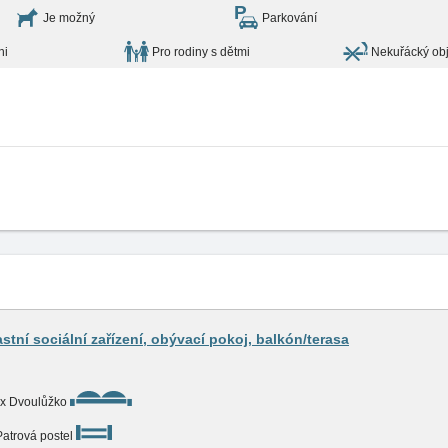
Je možný
Parkování
ni
Pro rodiny s dětmi
Nekuřácký obj
lastní sociální zařízení, obývací pokoj, balkón/terasa
x Dvoulůžko
Patrová postel