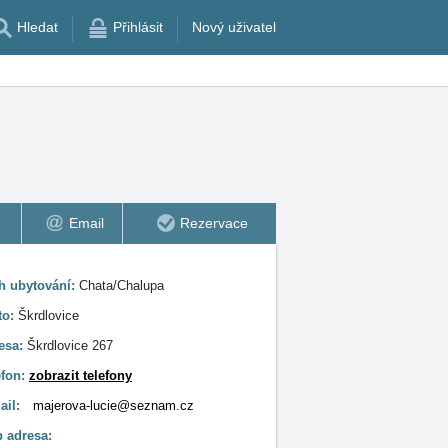
Hledat
Přihlásit
Nový uživatel
Email
Rezervace
h ubytování:
Chata/Chalupa
to:
Škrdlovice
esa:
Škrdlovice 267
efon:
zobrazit telefony
ail:
majerova-lucie@seznam.cz
 adresa: