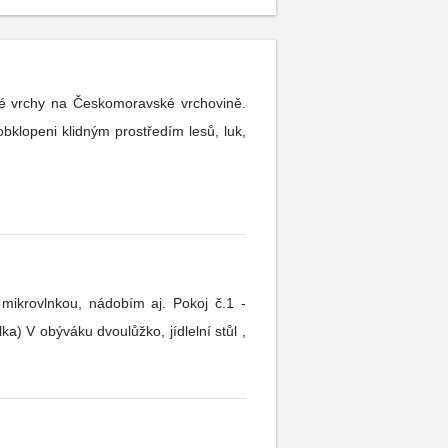
é vrchy na Českomoravské vrchovině.
bklopeni klidným prostředím lesů, luk,
kou, nádobím aj. Pokoj č.1 -
ka) V obýváku dvoulůžko, jídlelní stůl ,