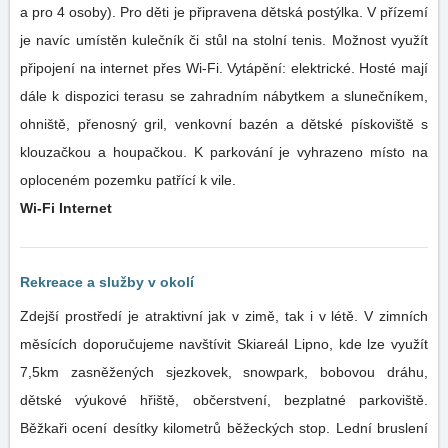
a pro 4 osoby). Pro děti je připravena dětská postýlka. V přízemí
je navíc umístěn kulečník či stůl na stolní tenis. Možnost využít
připojení na internet přes Wi-Fi. Vytápění: elektrické. Hosté mají
dále k dispozici terasu se zahradním nábytkem a slunečníkem,
ohniště, přenosný gril, venkovní bazén a dětské pískoviště s
klouzačkou a houpačkou. K parkování je vyhrazeno místo na
oploceném pozemku patřící k vile.
Wi-Fi Internet
Rekreace a služby v okolí
Zdejší prostředí je atraktivní jak v zimě, tak i v létě. V zimních
měsících doporučujeme navštívit Skiareál Lipno, kde lze využít
7,5km zasněžených sjezkovek, snowpark, bobovou dráhu,
dětské výukové hřiště, občerstvení, bezplatné parkoviště.
Běžkaři ocení desítky kilometrů běžeckých stop. Lední bruslení