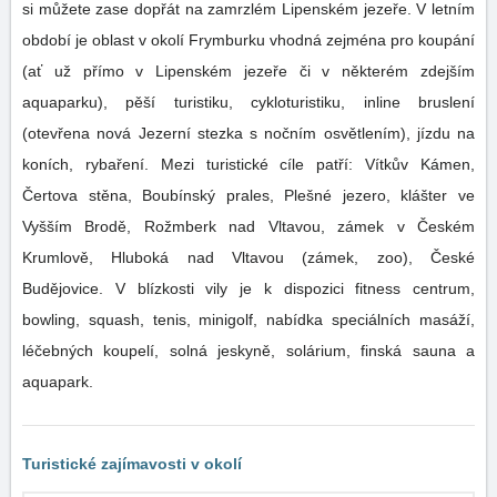
si můžete zase dopřát na zamrzlém Lipenském jezeře. V letním
období je oblast v okolí Frymburku vhodná zejména pro koupání
(ať už přímo v Lipenském jezeře či v některém zdejším
aquaparku), pěší turistiku, cykloturistiku, inline bruslení
(otevřena nová Jezerní stezka s nočním osvětlením), jízdu na
koních, rybaření. Mezi turistické cíle patří: Vítkův Kámen,
Čertova stěna, Boubínský prales, Plešné jezero, klášter ve
Vyšším Brodě, Rožmberk nad Vltavou, zámek v Českém
Krumlově, Hluboká nad Vltavou (zámek, zoo), České
Budějovice. V blízkosti vily je k dispozici fitness centrum,
bowling, squash, tenis, minigolf, nabídka speciálních masáží,
léčebných koupelí, solná jeskyně, solárium, finská sauna a
aquapark.
Turistické zajímavosti v okolí