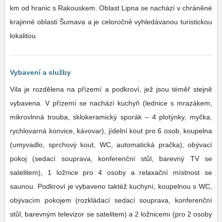
km od hranic s Rakouskem. Oblast Lipna se nachází v chráněné
krajinné oblasti Šumava a je celoročně vyhledávanou turistickou
lokalitou.
Vybavení a služby
Vila je rozdělena na přízemí a podkroví, jež jsou téměř stejně
vybavena. V přízemí se nachází kuchyň (lednice s mrazákem,
mikrovlnná trouba, sklokeramický sporák – 4 plotýnky, myčka,
rychlovarná konvice, kávovar), jídelní kout pro 6 osob, koupelna
(umyvadlo, sprchový kout, WC, automatická pračka), obývací
pokoj (sedací souprava, konferenční stůl, barevný TV se
satelitem), 1 ložnice pro 4 osoby a relaxační místnost se
saunou. Podkroví je vybaveno taktéž kuchyní, koupelnou s WC,
obývacím pokojem (rozkládací sedací souprava, konferenční
stůl, barevným televizor se satelitem) a 2 ložnicemi (pro 2 osoby