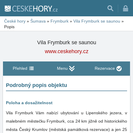
České hory
»
Šumava
»
Frymburk
»
Vila Frymburk se saunou
»
Popis
Vila Frymburk se saunou
www.ceskehory.cz
Přehled
Menu
Rezervace
Podrobný popis objektu
Poloha a dosažitelnost
Vila Frymburk Vám nabízí ubytování u Lipenského jezera, v
malebném městečku Frymburk, cca 24 km jižně od historického
města Český Krumlov (městská památková rezervace) a jen 25