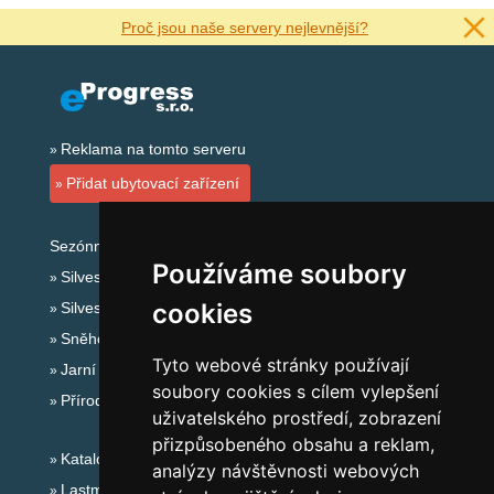
Proč jsou naše servery nejlevnější?
Reklama na tomto serveru
Přidat ubytovací zařízení
Sezónní odkazy:
Používáme soubory
Silvester Šumava
cookies
Silvestr na horách 2025/26
Sněhové zpravodajství
Tyto webové stránky používají
Jarní prázdniny 2027
soubory cookies s cílem vylepšení
Přírodní koupaliště
uživatelského prostředí, zobrazení
přizpůsobeného obsahu a reklam,
Katalog ubytování Šumava
analýzy návštěvnosti webových
Lastminute Šumava