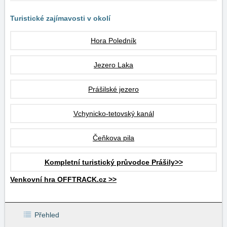
Turistické zajímavosti v okolí
Hora Poledník
Jezero Laka
Prášilské jezero
Vchynicko-tetovský kanál
Čeňkova pila
Kompletní turistický průvodce Prášily>>
Venkovní hra OFFTRACK.cz >>
Přehled