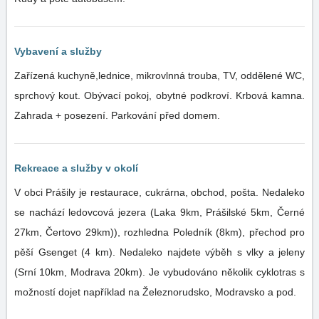
Vybavení a služby
Zařízená kuchyně,lednice, mikrovlnná trouba, TV, oddělené WC,
sprchový kout. Obývací pokoj, obytné podkroví. Krbová kamna.
Zahrada + posezení. Parkování před domem.
Rekreace a služby v okolí
V obci Prášily je restaurace, cukrárna, obchod, pošta. Nedaleko
se nachází ledovcová jezera (Laka 9km, Prášilské 5km, Černé
27km, Čertovo 29km)), rozhledna Poledník (8km), přechod pro
pěší Gsenget (4 km). Nedaleko najdete výběh s vlky a jeleny
(Srní 10km, Modrava 20km). Je vybudováno několik cyklotras s
možností dojet například na Železnorudsko, Modravsko a pod.