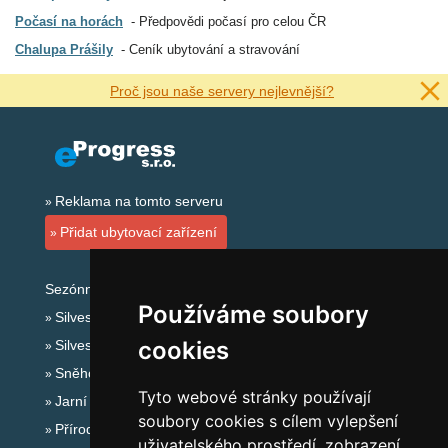
Počasí na horách
Předpovědi počasí pro celou ČR
Chalupa Prášily
Ceník ubytování a stravování
Proč jsou naše servery nejlevnější?
Reklama na tomto serveru
Přidat ubytovací zařízení
Sezónní odkazy:
Používáme soubory
Silvester Šumava
cookies
Silvestr na horách 2025/26
Sněhové zpravodajství
Tyto webové stránky používají
Jarní prázdniny 2027
soubory cookies s cílem vylepšení
Přírodní koupaliště
uživatelského prostředí, zobrazení