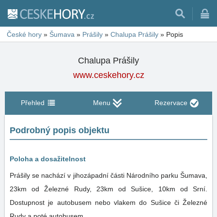
České hory
»
Šumava
»
Prášily
»
Chalupa Prášily
»
Popis
Chalupa Prášily
www.ceskehory.cz
Přehled
Menu
Rezervace
Podrobný popis objektu
Poloha a dosažitelnost
Prášily se nachází v jihozápadní části Národního parku Šumava,
23km od Železné Rudy, 23km od Sušice, 10km od Srní.
Dostupnost je autobusem nebo vlakem do Sušice či Železné
Rudy a poté autobusem.