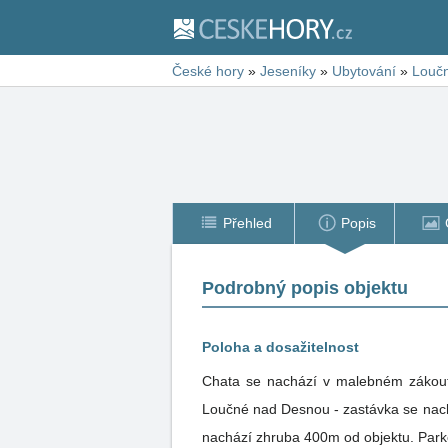
České hory
»
Jeseníky
»
Ubytování
»
Louč
Přehled
Popis
Podrobný popis objektu
Poloha a dosažitelnost
Chata se nachází v malebném zákoutí
Loučné nad Desnou - zastávka se nach
nachází zhruba 400m od objektu. Park