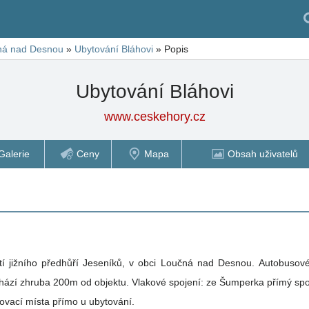
ná nad Desnou
»
Ubytování Bláhovi
»
Popis
Ubytování Bláhovi
www.ceskehory.cz
Galerie
Ceny
Mapa
Obsah uživatelů
 jižního předhůří Jeseníků, v obci Loučná nad Desnou. Autobusov
ází zhruba 200m od objektu. Vlakové spojení: ze Šumperka přímý sp
ovací místa přímo u ubytování.