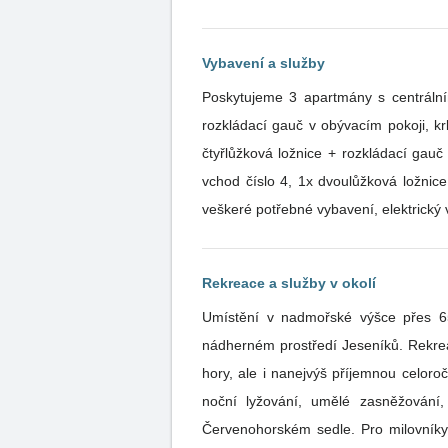
Vybavení a služby
Poskytujeme 3 apartmány s centrálním plynovým vytápěním. • APARTMÁN VELKÝ - vch
rozkládací gauč v obývacím pokoji, krbová kamna, kuchyň s jídelnou, 2 koupely + 2 WC, TV. • APARTMÁN MALÝ - PŘÍZEMÍ - vchod číslo 4, 1x
čtyřlůžková ložnice + rozkládací gauč v obývacím pokoji, krbová kamna, kuchyň s jídelnou, koupelna + WC, TV. • APARTMÁN MALÝ - PATRO -
vchod číslo 4, 1x dvoulůžková ložnice + 2 rozkládací gauče v obývac
veškeré potřebné vybavení, elektrický
Rekreace a služby v okolí
Umístění v nadmořské výšce přes 650
nádherném prostředí Jeseníků. Rekreace a služby v okolí Umístění v nadmořské výšce přes 650m.n.m. zaručuje nejen úchvatný výhled na okolní
hory, ale i nanejvýš příjemnou celoroční rekreaci v nádherném pr
noční lyžování, umělé zasněžování,
Červenohorském sedle. Pro milovníky