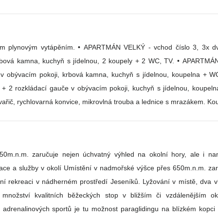
od číslo 3, 3x dvoulůžková ložnice a 1x pětilůžková +
ím pokoji, kuchyň s jídelnou, koupelna + WC, TV. • V kuchyni je k dispozici
 vařič, rychlovarná konvice, mikrovlná trouba a lednice s mrazákem. 
m.n.m. zaručuje nejen úchvatný výhled na okolní hory, ale i nan
ostředí Jeseníků. Lyžování v místě, dva vleky různých délek kousek od objektu,
 množství kvalitních běžeckých stop v bližším či vzdálenějším o
 adrenalinových sportů je tu možnost paraglidingu na blízkém kopci