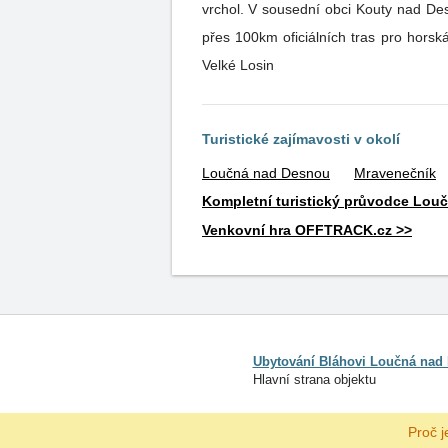
vrchol. V sousední obci Kouty nad Desnou, si můžete vyzkoušet hit letošní sezóny - horské minikáry. Možnost rybolovu v řece a obecním rybníce,
přes 100km oficiálních tras pro horsk
Velké Losin
Turistické zajímavosti v okolí
Loučná nad Desnou
Mravenečník
Kompletní turistický průvodce Lo
Venkovní hra OFFTRACK.cz >>
Ubytování Bláhovi Loučná nad
Hlavní strana objektu
Proč j