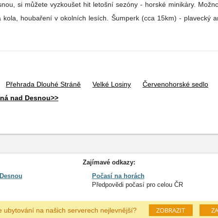
á kola, houbaření v okolních lesích. Šumperk (cca 15km) - plavecký are
Přehrada Dlouhé Stráně
Velké Losiny
Červenohorské sedlo
učná nad Desnou>>
Zajímavé odkazy:
 Desnou
Počasí na horách
Předpovědi počasí pro celou ČR
ZOBRAZIT
ZA
e ubytování na našich serverech nejlevnější?