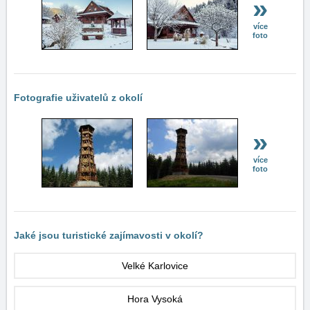
»
více
foto
Fotografie uživatelů z okolí
»
více
foto
Jaké jsou turistické zajímavosti v okolí?
Velké Karlovice
Hora Vysoká