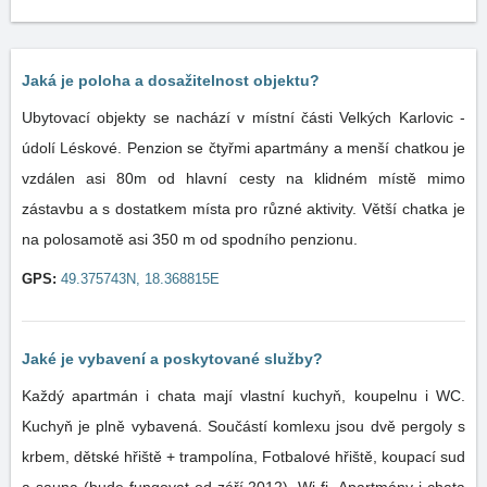
Jaká je poloha a dosažitelnost objektu?
Ubytovací objekty se nachází v místní části Velkých Karlovic -
údolí Léskové. Penzion se čtyřmi apartmány a menší chatkou je
vzdálen asi 80m od hlavní cesty na klidném místě mimo
zástavbu a s dostatkem místa pro různé aktivity. Větší chatka je
na polosamotě asi 350 m od spodního penzionu.
GPS:
49.375743N, 18.368815E
Jaké je vybavení a poskytované služby?
Každý apartmán i chata mají vlastní kuchyň, koupelnu i WC.
Kuchyň je plně vybavená. Součástí komlexu jsou dvě pergoly s
krbem, dětské hřiště + trampolína, Fotbalové hřiště, koupací sud