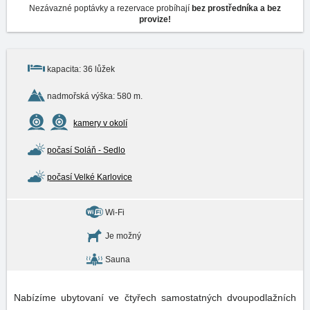
Nezávazné poptávky a rezervace probíhají
bez prostředníka a bez
provize!
kapacita: 36 lůžek
nadmořská výška: 580 m.
kamery v okolí
počasí Soláň - Sedlo
počasí Velké Karlovice
Wi-Fi
Je možný
Sauna
Nabízíme ubytovaní ve čtyřech samostatných dvoupodlažních