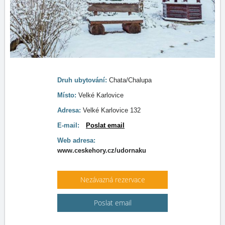
Druh ubytování:
Chata/Chalupa
Místo:
Velké Karlovice
Adresa:
Velké Karlovice 132
E-mail:
Poslat email
Web adresa:
www.ceskehory.cz/udornaku
Nezávazná rezervace
Poslat email