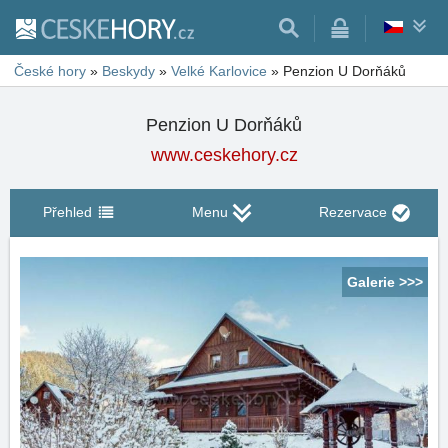
České hory
»
Beskydy
»
Velké Karlovice
»
Penzion U Dorňáků
Penzion U Dorňáků
www.ceskehory.cz
Přehled
Menu
Rezervace
Galerie >>>