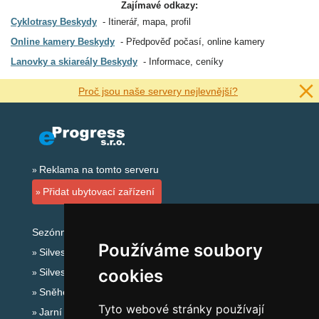
Zajímavé odkazy:
Cyklotrasy Beskydy
Itinerář, mapa, profil
Online kamery Beskydy
Předpověď počasí, online kamery
Lanovky a skiareály Beskydy
Informace, ceníky
Proč jsou naše servery nejlevnější?
Reklama na tomto serveru
Přidat ubytovací zařízení
Sezónní odkazy:
Používáme soubory
Silvester Beskydy
cookies
Silvestr na horách 2025/26
Sněhové zpravodajství
Tyto webové stránky používají
Jarní prázdniny 2027